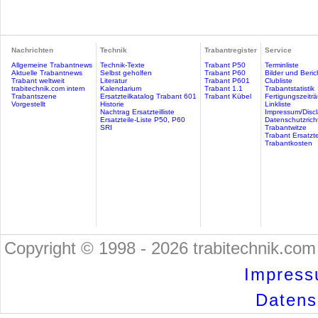
Nachrichten
Technik
Trabantregister
Service
Allgemeine Trabantnews
Technik-Texte
Trabant P50
Terminliste
Aktuelle Trabantnews
Selbst geholfen
Trabant P60
Bilder und Beric
Trabant weltweit
Literatur
Trabant P601
Clubliste
trabitechnik.com intern
Kalendarium
Trabant 1.1
Trabantstatistik
Trabantszene
Ersatzteilkatalog Trabant 601
Trabant Kübel
Fertigungszeitr
Vorgestellt
Historie
Linkliste
Nachtrag Ersatzteilliste
Impressum/Discl
Ersatzteile-Liste P50, P60
Datenschutzricht
SRI
Trabantwitze
Trabant Ersatzte
Trabantkosten
Copyright © 1998 - 2026 trabitechnik.com 
Impress
Datensc