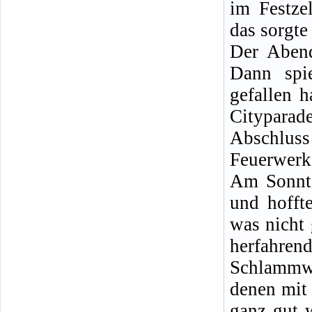
im Festze
das sorgte
Der Abend
Dann spi
gefallen h
Cityparad
Abschlus
Feuerwerk
Am Sonnta
und hofft
was nicht
herfahre
Schlammwü
denen mit
ganz gut w