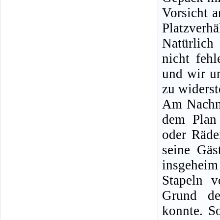
Vorsicht 
Platzverhäl
Natürlich
nicht feh
und wir u
zu widerst
Am Nachmi
dem Plan 
oder Räder
seine Gäs
insgeheim
Stapeln v
Grund de
konnte. S