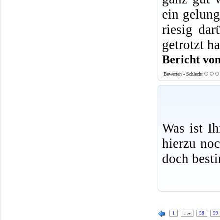
ein gelung
riesig dar
getrotzt h
Bericht von
Bewerten - Schlecht
Was ist I
hierzu no
doch best
1
…
58
59