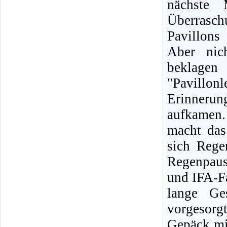
nächste 
Überrasch
Pavillons
Aber nic
beklagen
"Pavillo
Erinneru
aufkamen.
macht das
sich Reg
Regenpaus
und IFA-F
lange Ge
vorgesorg
Gepäck mit