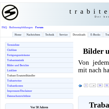
trabit
Der be
FAQ
·
Reifenempfehlungen
·
Forum
Home
Nachrichten
Technik
Service
Downloads
E-Books
Tra
Terminliste
Bilder 
Clubliste
Fertigungszeiträume
Trabantstatistik
Von jedem
Bilder und Berichte
mit nach h
Linkliste
Trabant Ersatzteilhändler
Trabantwitze
1
…
54
55
Trabantkosten
Impressum/Disclaimer
Datenschutzrichtlinie
Traban
Vor 58 Jahren