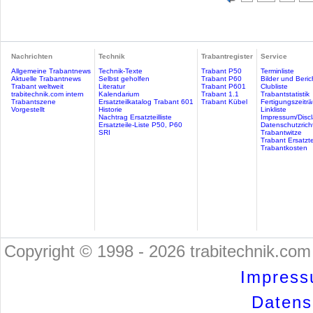
Nachrichten
Technik
Trabantregister
Service
Allgemeine Trabantnews
Technik-Texte
Trabant P50
Terminliste
Aktuelle Trabantnews
Selbst geholfen
Trabant P60
Bilder und Beric
Trabant weltweit
Literatur
Trabant P601
Clubliste
trabitechnik.com intern
Kalendarium
Trabant 1.1
Trabantstatistik
Trabantszene
Ersatzteilkatalog Trabant 601
Trabant Kübel
Fertigungszeitr
Vorgestellt
Historie
Linkliste
Nachtrag Ersatzteilliste
Impressum/Discl
Ersatzteile-Liste P50, P60
Datenschutzricht
SRI
Trabantwitze
Trabant Ersatzte
Trabantkosten
Copyright © 1998 - 2026 trabitechnik.com 
Impress
Datensc