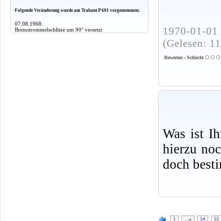
Folgende Veränderung wurde am Trabant P 601 vorgenommen:
07.08.1968:
1970-01-01 
Bremstrommelschlitze um 90° versetzt
(Gelesen: 1
Bewerten - Schlecht
Was ist I
hierzu no
doch best
1
…
54
55