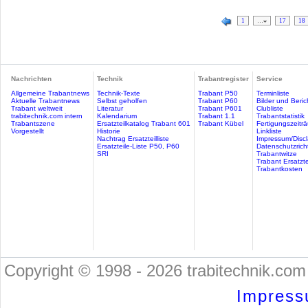
1
…
17
18
Nachrichten
Technik
Trabantregister
Service
Allgemeine Trabantnews
Technik-Texte
Trabant P50
Terminliste
Aktuelle Trabantnews
Selbst geholfen
Trabant P60
Bilder und Beric
Trabant weltweit
Literatur
Trabant P601
Clubliste
trabitechnik.com intern
Kalendarium
Trabant 1.1
Trabantstatistik
Trabantszene
Ersatzteilkatalog Trabant 601
Trabant Kübel
Fertigungszeitr
Vorgestellt
Historie
Linkliste
Nachtrag Ersatzteilliste
Impressum/Discl
Ersatzteile-Liste P50, P60
Datenschutzricht
SRI
Trabantwitze
Trabant Ersatzte
Trabantkosten
Copyright © 1998 - 2026 trabitechnik.com 
Impress