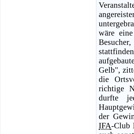
Veranstal
angereist
untergebra
wäre eine
Besucher,
stattfin
aufgebau
Gelb", zit
die Ortsv
richtige
durfte j
Hauptgewi
der Gewin
IFA
-Club 