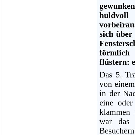
gewunke
huldvol
vorbeira
sich über
Fensters
förmlich
flüstern: 
Das 5. Tr
von einem
in der Nac
eine oder
klammen S
war das 
Besucher