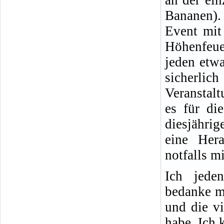
an der ein
Bananen).
Event mit
Höhenfeu
jeden etwa
sicherli
Veranstalt
es für di
diesjährig
eine Her
notfalls m
Ich jede
bedanke mi
und die vi
habe. Ich 