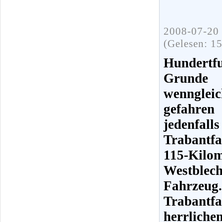
2008-07-20 
(Gelesen: 1
Hundertfu
Grunde
wenngleic
gefahren
jedenfa
Trabantfa
115-Kil
Westbl
Fahrzeu
Trabantf
herrliche