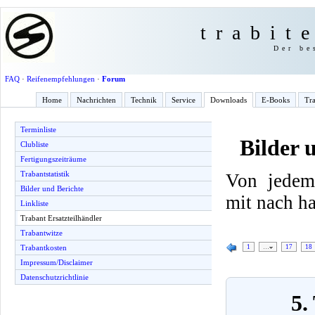
trabit
Der be
FAQ
·
Reifenempfehlungen
·
Forum
Home
Nachrichten
Technik
Service
Downloads
E-Books
Tra
Terminliste
Bilder 
Clubliste
Fertigungszeiträume
Trabantstatistik
Von jedem
Bilder und Berichte
mit nach h
Linkliste
Trabant Ersatzteilhändler
Trabantwitze
1
…
17
18
Trabantkosten
Impressum/Disclaimer
Datenschutzrichtlinie
5.