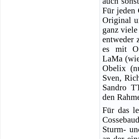
auch sonst
Für jeden 
Original u
ganz viele
entweder 
es mit O
LaMa (wie
Obelix (n
Sven, Ric
Sandro TT
den Rahme
Für das l
Cossebaude
Sturm- un