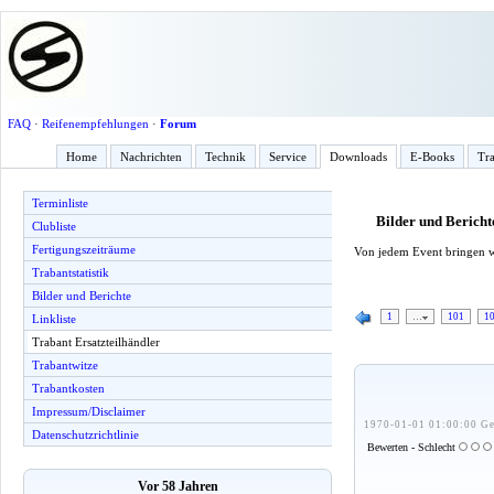
FAQ
·
Reifenempfehlungen
·
Forum
Home
Nachrichten
Technik
Service
Downloads
E-Books
Tra
Terminliste
Bilder und Bericht
Clubliste
Fertigungszeiträume
Von jedem Event bringen w
Trabantstatistik
Bilder und Berichte
1
…
101
1
Linkliste
Trabant Ersatzteilhändler
Trabantwitze
Trabantkosten
Impressum/Disclaimer
1970-01-01 01:00:00 Ge
Datenschutzrichtlinie
Bewerten - Schlecht
Vor 58 Jahren