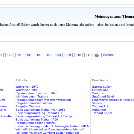
Meinungen zum Them
diesem Artikel? Bisher wurde hierzu noch keine Meinung abgegeben - aber Sie haben doch besti
02
103
104
105
106
107
108
109
110
111
Übersicht
E-Books
Downloads
Whims von 1979
Sammelsurium
hte
Whims von 1990
Schaltpläne
Reparaturhandbuch von 1978
Sounds
Ich fahre einen Trabant
Spaß und Spiel
äume
Reparaturhandbuch (Weiterentwicklung)
Programme speziell für den T
Ratgeber Zweitaktmotoren
Videos
aimer
Ratgeber Trabant
Trabant 1.1
linie
Betriebsanleitung Trabant von 1987
Anhänger
Bedienungsanleitung Trabant 1.1
Trabant Kübel
ilhändler
Bedienungsanleitung Trabant 1.1 Tramp
Betriebsanleitung Trabant P50
Reparaturhandbuch P50/P60
Betriebsanleitung für den Kübelwagen Trabant 601A
Wie helfe ich mir selbst 'Camping-Wohnanhänger'
Ich fahre mit einem Camping-Lastenanhänger