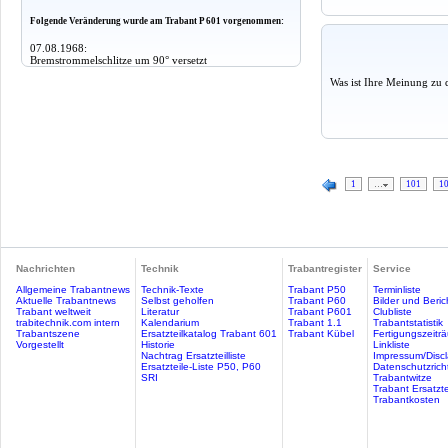
Folgende Veränderung wurde am Trabant P 601 vorgenommen:
07.08.1968:
Bremstrommelschlitze um 90° versetzt
Was ist Ihre Meinung zu 
1
…
101
1
Nachrichten
Technik
Trabantregister
Service
Allgemeine Trabantnews
Technik-Texte
Trabant P50
Terminliste
Aktuelle Trabantnews
Selbst geholfen
Trabant P60
Bilder und Beric
Trabant weltweit
Literatur
Trabant P601
Clubliste
trabitechnik.com intern
Kalendarium
Trabant 1.1
Trabantstatistik
Trabantszene
Ersatzteilkatalog Trabant 601
Trabant Kübel
Fertigungszeitr
Vorgestellt
Historie
Linkliste
Nachtrag Ersatzteilliste
Impressum/Discl
Ersatzteile-Liste P50, P60
Datenschutzricht
SRI
Trabantwitze
Trabant Ersatzte
Trabantkosten