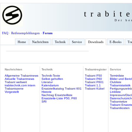
trabit
Der be
FAQ
·
Reifenempfehlungen
·
Forum
Home
Nachrichten
Technik
Service
Downloads
E-Books
Tra
Nachrichten
Technik
Trabantregister
Service
Allgemeine Trabantnews
Technik-Texte
Trabant P50
Terminliste
Aktuelle Trabantnews
Selbst geholfen
Trabant P60
Bilder und Beric
Trabant weltweit
Literatur
Trabant P601
Clubliste
trabitechnik.com intern
Kalendarium
Trabant 1.1
Trabantstatistik
Trabantszene
Ersatzteilkatalog Trabant 601
Trabant Kübel
Fertigungszeitr
Vorgestellt
Historie
Linkliste
Nachtrag Ersatzteilliste
Impressum/Discl
Ersatzteile-Liste P50, P60
Datenschutzricht
SRI
Trabantwitze
Trabant Ersatzte
Trabantkosten