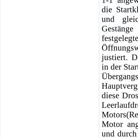
1-1 angew
die Start
und glei
Gestäng
festgele
Öffnungs
justiert.
in der Sta
Übergang
Hauptverg
diese Dros
Leerlaufdr
Motors(Re
Motor ang
und durch 