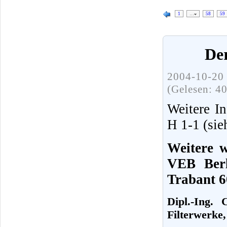
1
…
58
59
De
2004-10-20 
(Gelesen: 4
Weitere In
H 1-1 (sie
Weitere w
VEB Berl
Trabant 6
Dipl.-Ing.
Filterwerke,