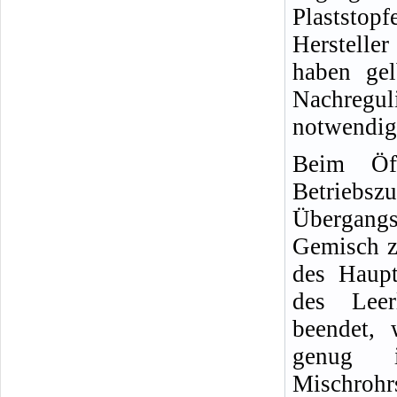
Plaststo
Hersteller
haben ge
Nachregul
notwendig
Beim Öf
Betriebs
Übergang
Gemisch z
des Haupt
des Leer
beendet, 
genug i
Mischrohrs