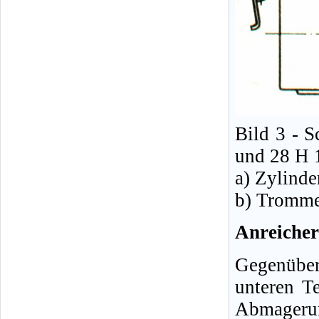
Bild 3 - 
und 28 H 
a) Zylind
b) Tromme
Anreiche
Gegenüber
unteren Te
Abmagerun