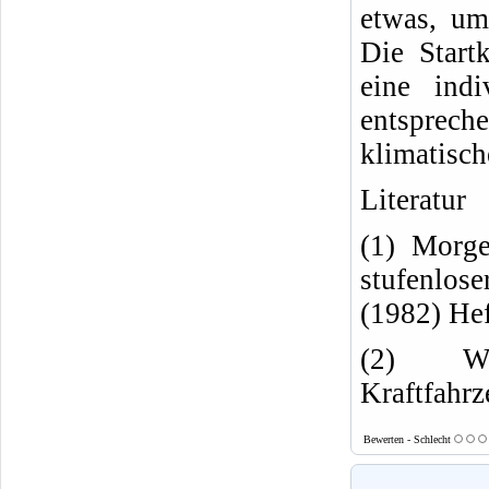
etwas, um
Die Startk
eine ind
entsprec
klimatisc
Literatur
(1) Morge
stufenlos
(1982) Hef
(2) Wis
Kraftfahrz
Bewerten - Schlecht