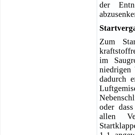
der Entn
abzusenke
Startverg
Zum Star
kraftstoff
im Saugr
niedrigen 
dadurch er
Luftg
Nebenschl
oder dass
allen Ve
Startklapp