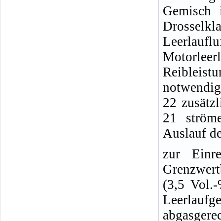
Gemisch 
Drosselk
Leerlauf
Motorleerl
Reibleis
notwendig
22 zusätz
21 ström
Auslauf de
zur Einr
Grenzwer
(3,5 Vol.
Leerlaufg
abgasger