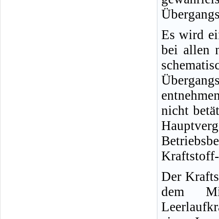
Übergangs
Es wird e
bei allen 
schemat
Übergangs
entnehmen
nicht betä
Hauptver
Betriebs
Kraftstoff
Der Krafts
dem Mi
Leerlaufk