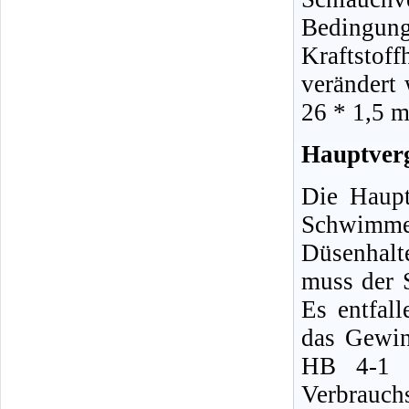
Bedingu
Kraftsto
verändert
26 * 1,5 
Hauptver
Die Haupt
Schwim
Düsenhalt
muss der 
Es entfall
das Gewin
HB 4-1 a
Verbrauch