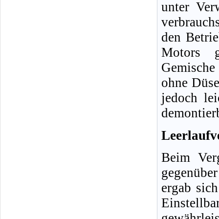
unter Ver
verbrauch
den Betrie
Motors ge
Gemische 
ohne Düse
jedoch le
demontierb
Leerlaufv
Beim Ver
gegenüber 
ergab sich
Einstellba
gewährle