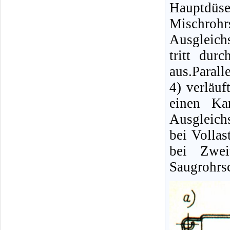
Hauptdüs
Mischroh
Ausgleich
tritt dur
aus.Parall
4) verläuf
einen Ka
Ausgleich
bei Vollas
bei Zwei
Saugrohrs