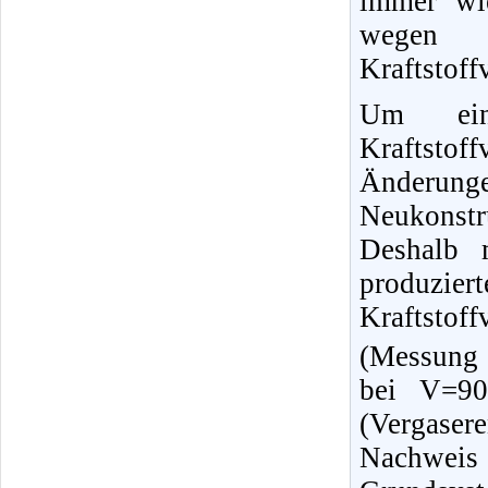
immer wi
wegen U
Kraftstoff
Um eine
Kraftsto
Änderunge
Neukonst
Deshalb 
produzie
Kraftstof
(Messung 
bei V=90
(Vergase
Nachwei