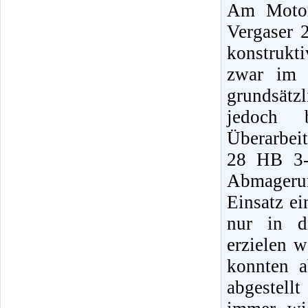
Am Motor
Vergaser 
konstrukti
zwar im 
grundsätz
jedoch b
Überarbei
28 HB 3-
Abmageru
Einsatz ei
nur in d
erzielen 
konnten a
abgestell