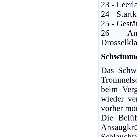
23 - Leerl
24 - Start
25 - Gest
26 - Ans
Drosselkl
Schwimme
Das Schwi
Trommelsc
beim Verg
wieder ve
vorher mon
Die Belü
Ansaugkr
Schlauchv