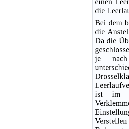
einen Lee
die Leerla
Bei dem b
die Anstel
Da die Üb
geschlosse
je nach
untersch
Drosselk
Leerlaufv
ist im L
Verklemm
Einstellu
Verstell