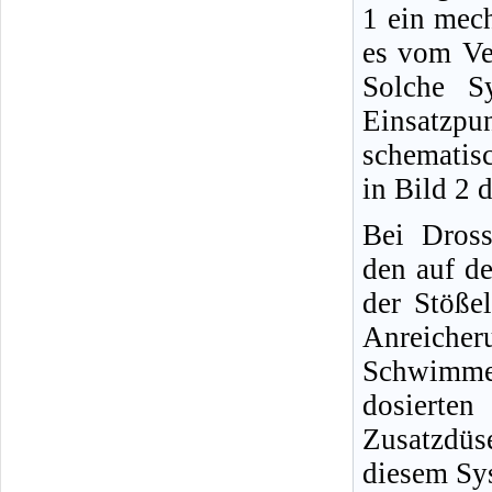
1 ein mec
es vom Ve
Solche S
Einsatzpun
schematis
in Bild 2 d
Bei Dross
den auf d
der Stöße
Anreiche
Schwimme
dosierten
Zusatzdüs
diesem Sys