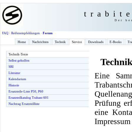
trabit
Der be
FAQ
·
Reifenempfehlungen
·
Forum
Home
Nachrichten
Technik
Service
Downloads
E-Books
Tra
Technik-Texte
Technik
Selbst geholfen
SRI
Literatur
Eine Samm
Kalendarium
Trabantsch
Historie
Quellenang
Ersatzteile-Liste P50, P60
Ersatzteilkatalog Trabant 601
Prüfung er
Nachtrag Ersatzteilliste
eine Konta
Impressum 