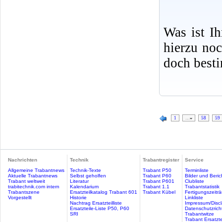
Was ist I
hierzu no
doch best
1
…
58
59
Nachrichten
Technik
Trabantregister
Service
Allgemeine Trabantnews
Technik-Texte
Trabant P50
Terminliste
Aktuelle Trabantnews
Selbst geholfen
Trabant P60
Bilder und Beric
Trabant weltweit
Literatur
Trabant P601
Clubliste
trabitechnik.com intern
Kalendarium
Trabant 1.1
Trabantstatistik
Trabantszene
Ersatzteilkatalog Trabant 601
Trabant Kübel
Fertigungszeitr
Vorgestellt
Historie
Linkliste
Nachtrag Ersatzteilliste
Impressum/Discl
Ersatzteile-Liste P50, P60
Datenschutzricht
SRI
Trabantwitze
Trabant Ersatzte