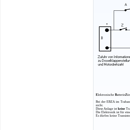
E
lektronische
B
atterie
Z
ü
Bei der EBZA im Trabant
nicht.
Diese Anlage ist
keine
Tra
Die Elektronik ist für ei
Es dürfen keine Transist