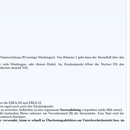
n Primärwicklung (P) (wenige Windungen). Von Klemme 1 geht dann der Stromfluß über den
hr viele Windungen, sehr dünner Draht). Im Zündzeitpunkt öffnet der Nocken (N) den
hreren tausend Volt.
oder die EBZA 2H und EBZA 2S.
ern regelt auch noch den Zündzeitpunkt.
n zu erreichen. Außerdem ist eine sogenannte
Startanhebung
vorgesehen (siehe Bild unten):
ei laufendem Motor reduziert ein Vorwiderstand (R) die Stromstärke. Zum Start wird der
aktisch überlastet.
er verwendet, käme es schnell zu Überlastungsdefekten am Unterbrecherkontakt bzw. im