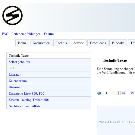
FAQ
·
Reifenempfehlungen
·
Forum
Home
Nachrichten
Technik
Service
Downloads
E-Books
Tra
Technik-Texte
Technik-Texte
Selbst geholfen
SRI
Eine Sammlung wichtiger T
die Veröffentlichung. Für 
Literatur
Kalendarium
Historie
1
…
55
56
Ersatzteile-Liste P50, P60
Ersatzteilkatalog Trabant 601
Nachtrag Ersatzteilliste
2004-11-25 00:00:01 Ge