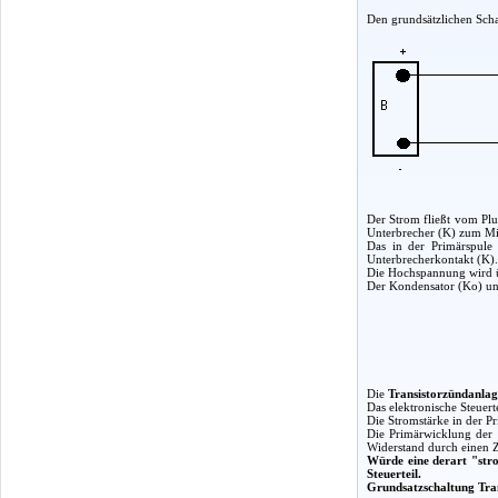
Den grundsätzlichen Scha
Der Strom fließt vom Pl
Unterbrecher (K) zum Min
Das in der Primärspule
Unterbrecherkontakt (K)
Die Hochspannung wird ü
Der Kondensator (Ko) un
Die
Transistorzündanlag
Das elektronische Steuer
Die Stromstärke in der P
Die Primärwicklung der 
Widerstand durch einen Z
Würde eine derart "str
Steuerteil.
Grundsatzschaltung Tr