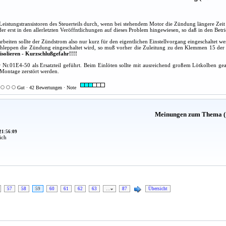
 Leistungstransistoren des Steuerteils durch, wenn bei stehendem Motor die Zündung längere Zeit 
der erst in den allerletzten Veröffntlichungen auf dieses Problem hingewiesen, so daß in den Be
arbeiten sollte der Zündstrom also nur kurz für den eigentlichen Einstellvorgang eingeschaltet 
leppen die Zündung eingeschaltet wird, so muß vorher die Zuleitung zu den Klemmen 15 de
isolieren - Kurzschlußgefahr!!!!
er Nr.01E4-50 als Ersatzteil geführt. Beim Einlöten sollte mit ausreichend großem Lötkolben 
 Montage zerstört werden.
Gut · 42 Bewertungen · Note
Meinungen zum Thema (
21:56:09
ich
57
58
59
60
61
62
63
…
87
Übersicht