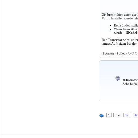
Oft brennt hier einer der
Vom Hersteller wurde lei
Bei Zündeinstell
Wenn beim Absch
werde.
!!!Kabel 
Der Transistor wird unt
langes Aufheizen bei der
Bewerten - Schlecht
2010-06-05 
Sehr hilfre
1
…
55
56