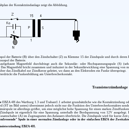
ltplan der Kontaktzündanlage zeigt die Abbildung.
uspol der Batterie (B) über den Zündschalter (Z) zu Klemme 15 der Zündspule und durch dere
uspol der Batterie.
 aufgebaute Magnetfeld durchdringt auch die Sekundär- oder Hochspannungsspule (S) (se
. Das Magnetfeld bricht zusammen und induziert in der Sekundärwicklung eine Spannung von me
ber das Zündkabel zur Zündkerze geleitet, wo dann an den Elektroden ein Funke überspringt.
terdrückt die Funkenbildung am Unterbrecherkontakt.
Transistorzündanlage
e
EBZA 4H des Wartburg 1.3 und Trabant1.1 arbeitet grundsätzliche wie die Kontaktzündung 
teil (ST im Bild unten) übernimmt jedoch nicht nur die Funktion des Unterbrecherkontaktes sond
rimärspule ist allerdings größer, um eine möglichst hohe Spannung für einen starken Zündfunke
Zündspule ist eigentlich für eine Spannung unterhalb der Bordspannung von 12V ausgelegt. B
usatzschalter (A) im Zugmagneten des Anlassers überbrückt. Die Zündspule wird für kurze Zeit pr
omfressende" Spule in einer normalen Zündanlage oder in der einfachen EBZA der Zweitakt
ansistorzündung EBZA 4H.