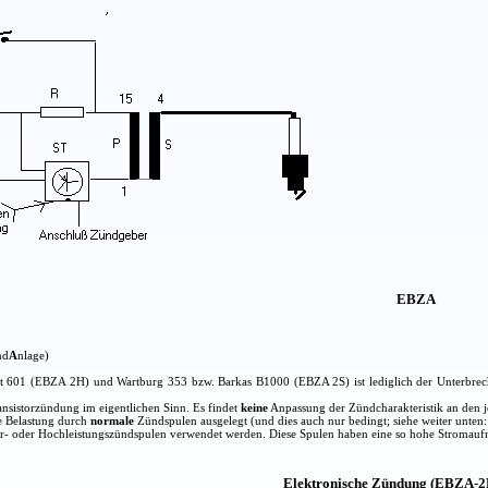
EBZA
nd
A
nlage)
 601 (EBZA 2H) und Wartburg 353 bzw. Barkas B1000 (EBZA 2S) ist lediglich der Unterbrecher
nsistorzündung im eigentlichen Sinn. Es findet
keine
Anpassung der Zündcharakteristik an den je
ne Belastung durch
normale
Zündspulen ausgelegt (und dies auch nur bedingt; siehe weiter unten
or- oder Hochleistungszündspulen verwendet werden. Diese Spulen haben eine so hohe Stromaufn
Elektronische Zündung (EBZA-2H