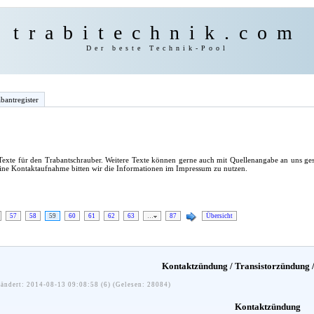
trabitechnik.com
Der beste Technik-Pool
bantregister
exte für den Trabantschrauber. Weitere Texte können gerne auch mit Quellenangabe an uns ges
eine Kontaktaufnahme bitten wir die Informationen im Impressum zu nutzen.
57
58
59
60
61
62
63
…
87
Übersicht
Kontaktzündung / Transistorzündung
ändert: 2014-08-13 09:08:58 (6) (Gelesen: 28084)
Kontaktzündung