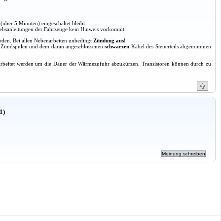
(über 5 Minuten) eingeschaltet bleibt.
triebsanleitungen der Fahrzeuge kein Hinweis vorkommt.
werden. Bei allen Nebenarbeiten unbedingt
Zündung aus!
r Zündspulen und dem daran angeschlossenen
schwarzen
Kabel des Steuerteils abgenommen
gearbeitet werden um die Dauer der Wärmezufuhr abzukürzen. Transistoren können durch zu
1)