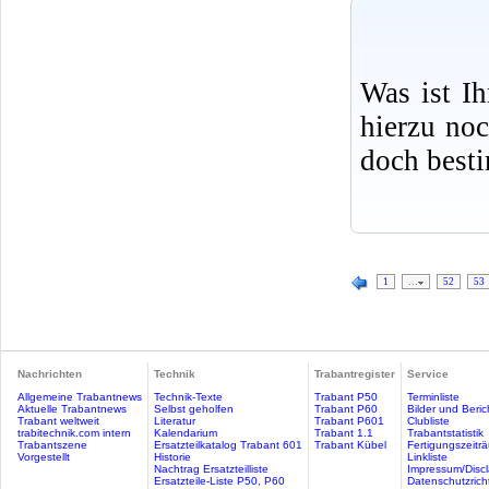
Was ist I
hierzu no
doch best
1
…
52
53
Nachrichten
Technik
Trabantregister
Service
Allgemeine Trabantnews
Technik-Texte
Trabant P50
Terminliste
Aktuelle Trabantnews
Selbst geholfen
Trabant P60
Bilder und Beric
Trabant weltweit
Literatur
Trabant P601
Clubliste
trabitechnik.com intern
Kalendarium
Trabant 1.1
Trabantstatistik
Trabantszene
Ersatzteilkatalog Trabant 601
Trabant Kübel
Fertigungszeitr
Vorgestellt
Historie
Linkliste
Nachtrag Ersatzteilliste
Impressum/Discl
Ersatzteile-Liste P50, P60
Datenschutzricht