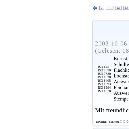
1
…
52
53
2003-10-06 
(Gelesen: 1
Kernsti
Schult
ISO 6751
Flachk
ISO 7379
ISO 7380
Lochste
ISO 8020
ISO 8405
Auswer
ISO 8693
Flachau
ISO 8694
ISO 8978
Auswer
Stempe
Mit freundli
Bewerten - Schlecht