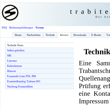
trabit
Der be
FAQ
·
Reifenempfehlungen
·
Forum
Home
Nachrichten
Technik
Service
Downloads
E-Books
Tra
Technik-Texte
Technik
Selbst geholfen
SRI
Literatur
Eine Samm
Kalendarium
Trabantsch
Historie
Quellenang
Ersatzteile-Liste P50, P60
Ersatzteilkatalog Trabant 601
Prüfung er
Nachtrag Ersatzteilliste
eine Konta
Impressum 