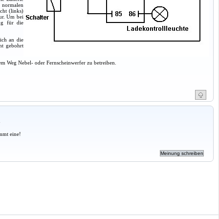
s normalen
cht (links)
ur. Um bei
ng für die
ich an die
ht gebohrt
esem Weg Nebel- oder Fernscheinwerfer zu betreiben.
a
mmt eine!