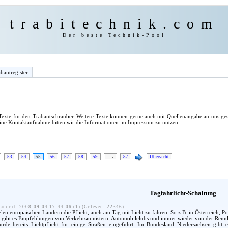
trabitechnik.com
Der beste Technik-Pool
bantregister
exte für den Trabantschrauber. Weitere Texte können gerne auch mit Quellenangabe an uns ges
eine Kontaktaufnahme bitten wir die Informationen im Impressum zu nutzen.
53
54
55
56
57
58
59
…
87
Übersicht
Tagfahrlicht-Schaltung
ändert: 2008-09-04 17:44:06 (1) (Gelesen: 22346)
 vielen europäischen Ländern die Pflicht, auch am Tag mit Licht zu fahren. So z.B. in Österreich, 
d gibt es Empfehlungen von Verkehrsministern, Automobilclubs und immer wieder von der Rennl
urde bereits Lichtpflicht für einige Straßen eingeführt. Im Bundesland Niedersachsen gibt 