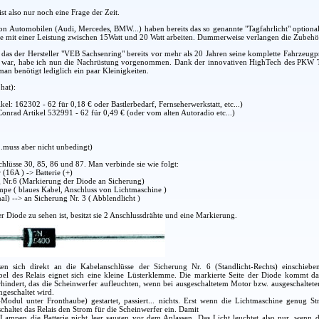
ist also nur noch eine Frage der Zeit.
von Automobilen (Audi, Mercedes, BMW...) haben bereits das so genannte "Tagfahrlicht" optiona
ie mit einer Leistung zwischen 15Watt und 20 Watt arbeiten. Dummerweise verlangen die Zubehörh
t, das der Hersteller "VEB Sachsenring" bereits vor mehr als 20 Jahren seine komplette Fahrzeu
 war, habe ich nun die Nachrüstung vorgenommen. Dank der innovativen HighTech des PKW Trab
 man benötigt lediglich ein paar Kleinigkeiten.
hat):
kel: 162302 - 62 für 0,18 € oder Bastlerbedarf, Fernseherwerkstatt, etc...)
Conrad Artikel 532991 - 62 für 0,49 € (oder vom alten Autoradio etc...)
..muss aber nicht unbedingt)
schlüsse 30, 85, 86 und 87. Man verbinde sie wie folgt:
 (16A ) -> Batterie (+)
g Nr.6 (Markierung der Diode an Sicherung)
mpe ( blaues Kabel, Anschluss von Lichtmaschine )
nal) --> an Sicherung Nr. 3 ( Abblendlicht )
 Diode zu sehen ist, besitzt sie 2 Anschlussdrähte und eine Markierung.
sen sich direkt an die Kabelanschlüsse der Sicherung Nr. 6 (Standlicht-Rechts) einschiebe
l des Relais eignet sich eine kleine Lüsterklemme. Die markierte Seite der Diode kommt da
hindert, das die Scheinwerfer aufleuchten, wenn bei ausgeschaltetem Motor bzw. ausgeschaltet
ngeschaltet wird.
odul unter Fronthaube) gestartet, passiert... nichts. Erst wenn die Lichtmaschine genug Str
 schaltet das Relais den Strom für die Scheinwerfer ein. Damit
die Lampen die Batterie nicht leer saugen vor dem Anlassen. Das Licht leuchtet also nur, wenn d