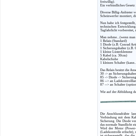
freiwillig).
Ein verbindliches Gesetz 
Diverse Billig-Anbieter 
Scheinwerfer montiert, d
Nun habe ich festgestell
technischen Entwicklung
Tagfahrlicht vorbereitet,
Man nehme...(wenn man 
1 Relais (Standard)
1 Diode (z.B. Conrad Arti
1 Sicherungshalter (z.B. 
1 kleine Lüsterklemme
5 Kabel (ca. 30cm)
Kabelschuhe
1 kleinen Schalter (kann.
Das Relais besitzt die An
30 -> an Sicherungshalter
85 -> Diode -> Sicherun
86 --> an Ladekontrollla
87 --> an Schalter (optio
Wie auf der Abbildung der
Die Anschlussdrähte las
Verbindung mit dem Kabe
Sicherung. Die Diode ver
das normale Standlicht ei
Wird der Motor (Power-M
(Ladekontrolle erlischt),
ist sichergestellt, das 