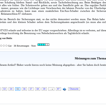
ieser Schaltung bleiben Stand- und Rücklicht, sowie Tachobeleuchtung aus. Beim Betätigen de
rt alles wie früher. Die Scheinwerfer gehen aus und das Standlicht geht an. Das reguläre Parkli
wie immer, genauso wie die Lichthupe zum Verscheuchen der lahmen Porsche von der Überholsp
adestrom zu haben, kann man einen zusätzlichen Ein/Aus-Schalter zwischen der Sicheru
d Relaisanschluss 87 einbauen.
t im Bereich der Sicherungen statt, so das nichts demontiert werden muss. Das Relais habe 
htrelais und den kleinen Schalter neben dem Sicherungskasten angeschraubt (es muss also nic
 STVZO erlaubt und teilweise in der EU sogar vorgeschrieben. Allerdings ist es verboten, auf di
erdings kurzfristig die Benutzung von Nebelscheinwerfern als Tagfahrlicht erlaubt.
g von Obelix
Gut · 38 Bewertungen · Note
Meinungen zum Them
diesem Artikel? Bisher wurde hierzu noch keine Meinung abgegeben - aber Sie haben doch besti
53
54
55
56
57
58
59
…
87
Übersicht