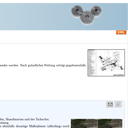
endet werden. Nach gründlicher Prüfung erfolgt gegebenenfalls
Polen, Skandinavien und der Tschechei.
eitung.
es ebenfalls derartige Maßnahmen (allerdings noch