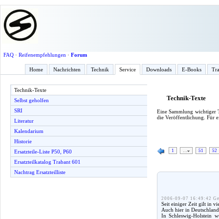
FAQ
·
Reifenempfehlungen
·
Forum
Home
Nachrichten
Technik
Service
Downloads
E-Books
Tra
Technik-Texte
Technik-Texte
Selbst geholfen
SRI
Eine Sammlung wichtiger T
die Veröffentlichung. Für 
Literatur
Kalendarium
Historie
1
…
51
52
Ersatzteile-Liste P50, P60
Ersatzteilkatalog Trabant 601
Nachtrag Ersatzteilliste
2006-09-07 16:49:42 Ge
Seit einiger Zeit gilt in
Auch hier in Deutschlan
In Schleswig-Holstein w