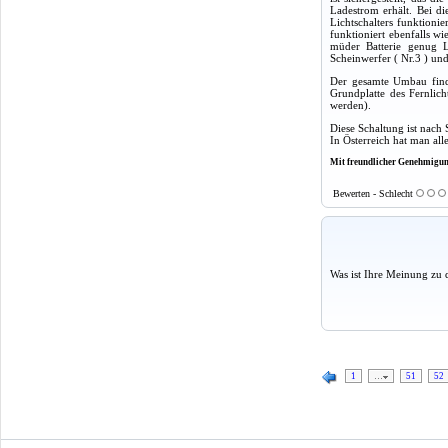
Ladestrom erhält. Bei d
Lichtschalters funktionie
funktioniert ebenfalls 
müder Batterie genug L
Scheinwerfer ( Nr.3 ) un
Der gesamte Umbau finde
Grundplatte des Fernlic
werden).
Diese Schaltung ist nach
In Österreich hat man all
Mit freundlicher Genehmigun
Bewerten - Schlecht
Was ist Ihre Meinung zu 
1
…
51
52