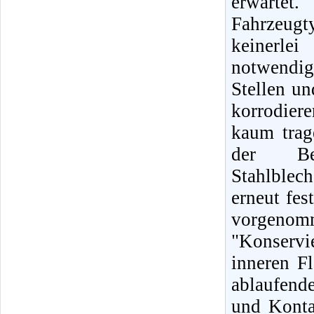
erwarte
Fahrzeugty
keinerle
notwendig
Stellen un
korrodier
kaum trag
der Be
Stahlblec
erneut fes
vorgenomm
"Konservi
inneren F
ablaufend
und Kontak