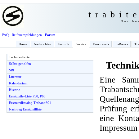
trabit
Der be
FAQ
·
Reifenempfehlungen
·
Forum
Home
Nachrichten
Technik
Service
Downloads
E-Books
Tra
Technik-Texte
Technik
Selbst geholfen
SRI
Literatur
Eine Samm
Kalendarium
Trabantsch
Historie
Quellenang
Ersatzteile-Liste P50, P60
Ersatzteilkatalog Trabant 601
Prüfung er
Nachtrag Ersatzteilliste
eine Konta
Impressum 