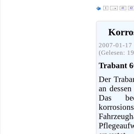
1
…
41
42
Korro
2007-01-17 
(Gelesen: 1
Trabant 6
Der Traba
an dessen
Das bed
korrosio
Fahrzeu
Pflegeauf