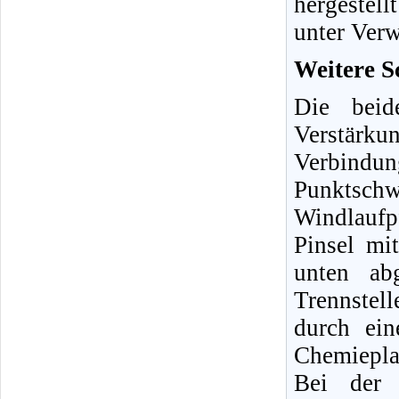
hergestel
unter Verw
Weitere 
Die beide
Verstärkun
Verbind
Punktschw
Windlaufpf
Pinsel mi
unten ab
Trennstel
durch ein
Chemiepla
Bei der 