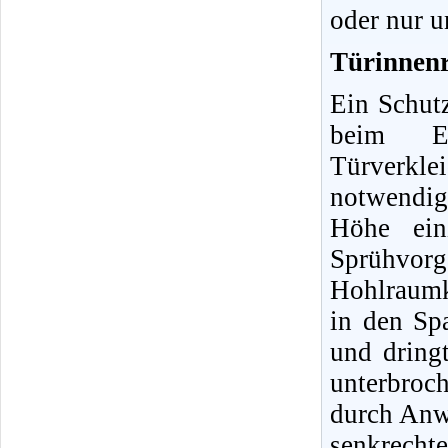
oder nur u
Türinnen
Ein Schutz
beim Ei
Türverklei
notwendig,
Höhe ein
Sprüh
Hohlraumk
in den Sp
und dring
unterbroc
durch Anw
senkrechte