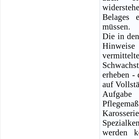
widersteh
Belages 
müssen.
Die in de
Hinweise
vermitt
Schwachs
erheben - 
auf Vollst
Aufgabe
Pflegema
Karosse
Spezialken
werden k