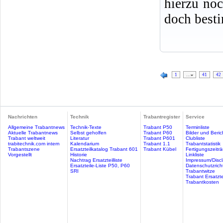
hierzu no
doch best
1
…
41
42
Nachrichten
Technik
Trabantregister
Service
Allgemeine Trabantnews
Technik-Texte
Trabant P50
Terminliste
Aktuelle Trabantnews
Selbst geholfen
Trabant P60
Bilder und Beric
Trabant weltweit
Literatur
Trabant P601
Clubliste
trabitechnik.com intern
Kalendarium
Trabant 1.1
Trabantstatistik
Trabantszene
Ersatzteilkatalog Trabant 601
Trabant Kübel
Fertigungszeitr
Vorgestellt
Historie
Linkliste
Nachtrag Ersatzteilliste
Impressum/Discl
Ersatzteile-Liste P50, P60
Datenschutzricht
SRI
Trabantwitze
Trabant Ersatzte
Trabantkosten