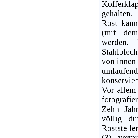
Kofferkl
gehalten.
Rost kann
(mit dem
werden.
Stahlblec
von innen 
umlaufe
konservier
Vor allem
fotografie
Zehn Jahr
völlig du
Roststell
(3) verm