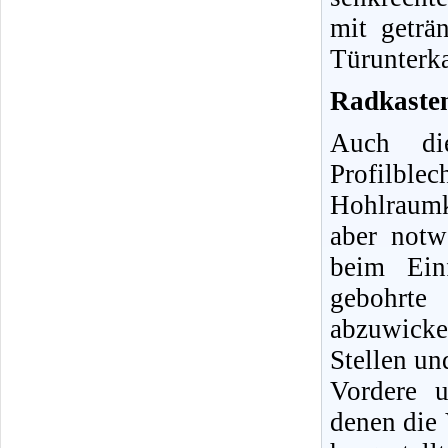
mit geträ
Türunterk
Radkasten
Auch di
Profilbl
Hohlraumk
aber notw
beim Ein
gebohrt
abzuwicke
Stellen un
Vordere 
denen die 