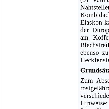
Nahtstelle
Kombidach
Elaskon k
der Durop
am Koffe
Blechstr
ebenso zu
Heckfenste
Grundsätz
Zum Absch
rostgefä
verschied
Hinweise: 