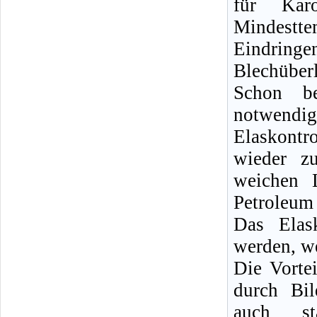
für Karo
Mindestte
Eindringe
Blechüber
Schon be
notwendig
Elaskontr
wieder z
weichen 
Petroleum 
Das Elas
werden, we
Die Vorte
durch Bil
auch stä