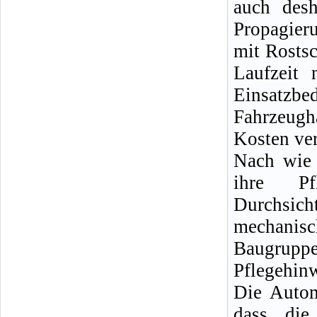
auch desh
Propagier
mit Rostsc
Laufzeit
Einsatzb
Fahrzeugh
Kosten ve
Nach wie 
ihre P
Durchsicht
mechanisc
Baugruppe 
Pflegehinw
Die Autom
dass die