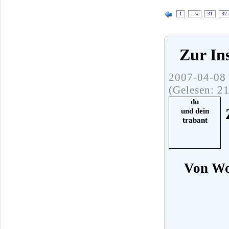
1
…
31
32
Zur In
2007-04-08 
(Gelesen: 2
du
und dein
trabant
Von Wo