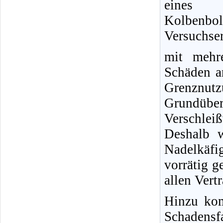
eines 
Kolbenb
Versuchser
mit mehr
Schäden a
Grenznut
Grundüber
Verschlei
Deshalb w
Nadelkäfi
vorrätig g
allen Vert
Hinzu kom
Schadens