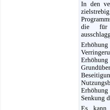
In den ve
zielstreb
Programms
die fü
ausschlag
Erhöhung 
Verringeru
Erhöhun
Grundüber
Beseiti
Nutzungsb
Erhöhung d
Senkung de
Es kann 