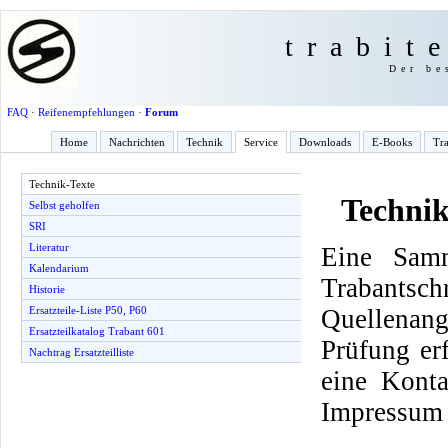
trabit
Der be
FAQ
·
Reifenempfehlungen
·
Forum
Home
Nachrichten
Technik
Service
Downloads
E-Books
Tra
Technik-Texte
Technik
Selbst geholfen
SRI
Literatur
Eine Samm
Kalendarium
Trabantsch
Historie
Quellenang
Ersatzteile-Liste P50, P60
Ersatzteilkatalog Trabant 601
Prüfung er
Nachtrag Ersatzteilliste
eine Konta
Impressum 