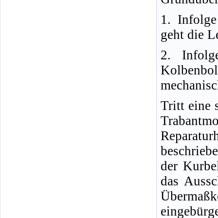
1. Infolg
geht die L
2. Infol
Kolbenb
mechanisc
Tritt eine 
Trabantmo
Reparatur
beschrieb
der Kurbe
das Aussc
Übermaßk
eingebürg