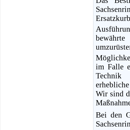
Das Bes
Sachsenr
Ersatzk
Ausführu
bewährt
umzurüste
Möglichke
im Falle 
Technik 
erheblich
Wir sind d
Maßnahme
Bei den 
Sachsenri