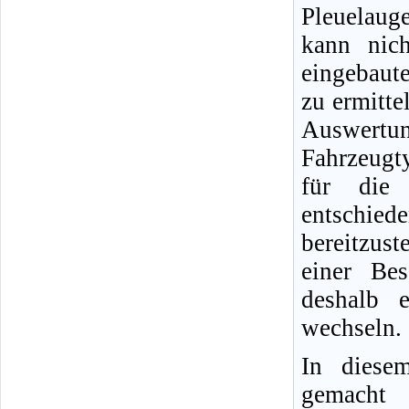
Pleuelaug
kann nic
eingebaut
zu ermitte
Auswertun
Fahrzeugt
für die 
entschie
bereitzus
einer Be
deshalb e
wechseln.
In diese
gemacht