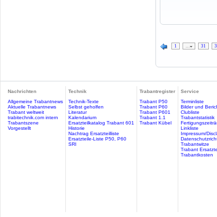
1
…
31
3
Nachrichten
Technik
Trabantregister
Service
Allgemeine Trabantnews
Technik-Texte
Trabant P50
Terminliste
Aktuelle Trabantnews
Selbst geholfen
Trabant P60
Bilder und Beric
Trabant weltweit
Literatur
Trabant P601
Clubliste
trabitechnik.com intern
Kalendarium
Trabant 1.1
Trabantstatistik
Trabantszene
Ersatzteilkatalog Trabant 601
Trabant Kübel
Fertigungszeitr
Vorgestellt
Historie
Linkliste
Nachtrag Ersatzteilliste
Impressum/Discl
Ersatzteile-Liste P50, P60
Datenschutzricht
SRI
Trabantwitze
Trabant Ersatzte
Trabantkosten