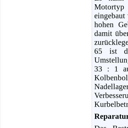
Motortyp
eingebaut 
hohen Geb
damit übe
zurückleg
65 ist d
Umstellun
33 : 1 a
Kolbenb
Nadellage
Verbess
Kurbelbetr
Reparatur