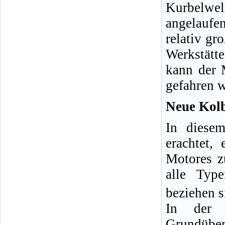
Kurbelwe
angelaufe
relativ gr
Werkstätt
kann der 
gefahren 
Neue Kolb
In diese
erachtet,
Motores z
alle Typ
beziehen s
In der 
Grundüber