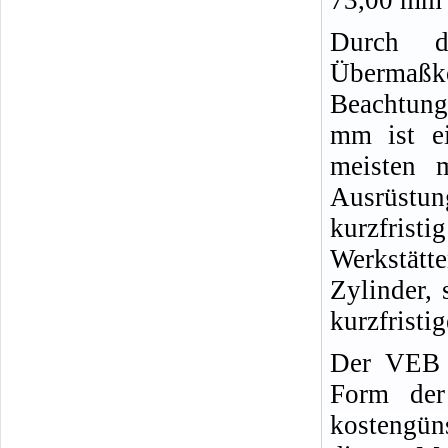
73,00 mm 
Durch d
Übermaßk
Beachtung
mm ist ei
meisten 
Ausrüstu
kurzfris
Werkstät
Zylinder, 
kurzfristi
Der VEB S
Form der
kostengün