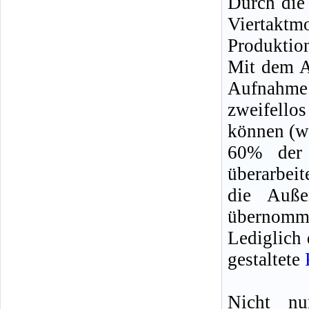
Durch die
Viertaktmo
Produktio
Mit dem A
Aufnahme
zweifello
können (we
60% der 
überarbeit
die Auße
übernomme
Lediglich 
gestaltete
Nicht nu