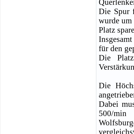
Querlenker
Die Spur 
wurde um 
Platz spar
Insgesamt 
für den ge
Die Platz
Verstärkun
Die Höch
angetriebe
Dabei mus
500/min 
Wolfsbu
vergleich