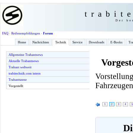
trabit
Der be
FAQ
·
Reifenempfehlungen
·
Forum
Home
Nachrichten
Technik
Service
Downloads
E-Books
Tra
Allgemeine Trabantnews
Vorgeste
Aktuelle Trabantnews
Trabant weltweit
trabitechnik.com intern
Vorstell
Trabantszene
Fahrzeuge
Vorgestellt
1
2
3
4
5
Di