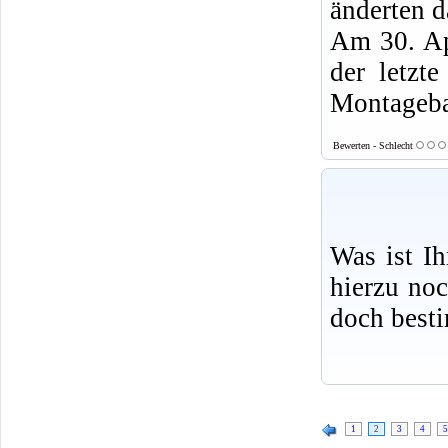
änderten d
Am 30. Ap
der letzt
Montageb
Bewerten - Schlecht
Was ist I
hierzu no
doch best
1
2
3
4
5