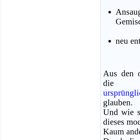
Ansaug
Gemis
neu en
Aus den 
die
ursprüngl
glauben.
Und wie s
dieses mod
Kaum ander