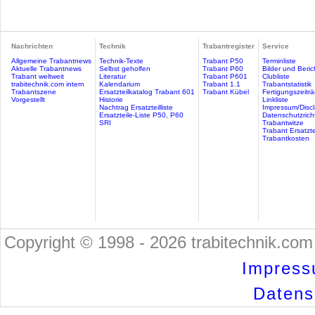
Nachrichten
Technik
Trabantregister
Service
Allgemeine Trabantnews
Technik-Texte
Trabant P50
Terminliste
Aktuelle Trabantnews
Selbst geholfen
Trabant P60
Bilder und Beric
Trabant weltweit
Literatur
Trabant P601
Clubliste
trabitechnik.com intern
Kalendarium
Trabant 1.1
Trabantstatistik
Trabantszene
Ersatzteilkatalog Trabant 601
Trabant Kübel
Fertigungszeitr
Vorgestellt
Historie
Linkliste
Nachtrag Ersatzteilliste
Impressum/Discl
Ersatzteile-Liste P50, P60
Datenschutzricht
SRI
Trabantwitze
Trabant Ersatzte
Trabantkosten
Copyright © 1998 - 2026 trabitechnik.com 
Impress
Datensc