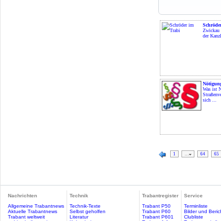
Schröde
Zwickau -
der Kanzl
Nötigun
Was ist 
Straßenve
sich ...
1
…
64
65
Nachrichten
Technik
Trabantregister
Service
Allgemeine Trabantnews
Technik-Texte
Trabant P50
Terminliste
Aktuelle Trabantnews
Selbst geholfen
Trabant P60
Bilder und Beric
Trabant weltweit
Literatur
Trabant P601
Clubliste