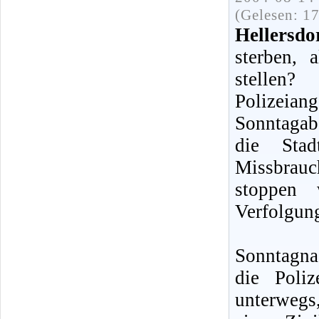
(Gelesen: 1
Hellersd
sterben, 
stellen
Polizeiang
Sonntagab
die Sta
Missbrau
stoppen 
Verfolgun
Sonntagna
die Poli
unterwegs