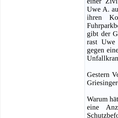
einer Ziv
Uwe A. au
ihren Ko
Fuhrparkbe
gibt der G
rast Uwe 
gegen ein
Unfallkra
Gestern V
Griesinger
Warum hätt
eine Anz
Schutzbe