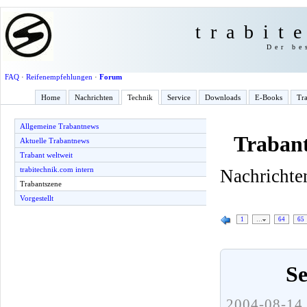
trabit
Der be
FAQ
·
Reifenempfehlungen
·
Forum
Home
Nachrichten
Technik
Service
Downloads
E-Books
Tra
Allgemeine Trabantnews
Trabant
Aktuelle Trabantnews
Trabant weltweit
trabitechnik.com intern
Nachrichten
Trabantszene
Vorgestellt
1
…
64
65
Se
2004-08-14 