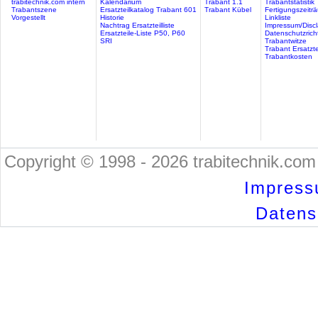
trabitechnik.com intern
Kalendarium
Trabant 1.1
Trabantstatistik
Trabantszene
Ersatzteilkatalog Trabant 601
Trabant Kübel
Fertigungszeitr
Vorgestellt
Historie
Linkliste
Nachtrag Ersatzteilliste
Impressum/Discl
Ersatzteile-Liste P50, P60
Datenschutzricht
SRI
Trabantwitze
Trabant Ersatzte
Trabantkosten
Copyright © 1998 - 2026 trabitechnik.com 
Impress
Datensc