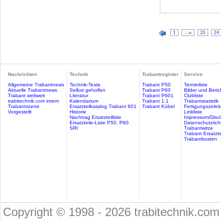
1
…
23
24
Nachrichten
Technik
Trabantregister
Service
Allgemeine Trabantnews
Technik-Texte
Trabant P50
Terminliste
Aktuelle Trabantnews
Selbst geholfen
Trabant P60
Bilder und Beric
Trabant weltweit
Literatur
Trabant P601
Clubliste
trabitechnik.com intern
Kalendarium
Trabant 1.1
Trabantstatistik
Trabantszene
Ersatzteilkatalog Trabant 601
Trabant Kübel
Fertigungszeitr
Vorgestellt
Historie
Linkliste
Nachtrag Ersatzteilliste
Impressum/Discl
Ersatzteile-Liste P50, P60
Datenschutzricht
SRI
Trabantwitze
Trabant Ersatzte
Trabantkosten
Copyright © 1998 - 2026 trabitechnik.com 