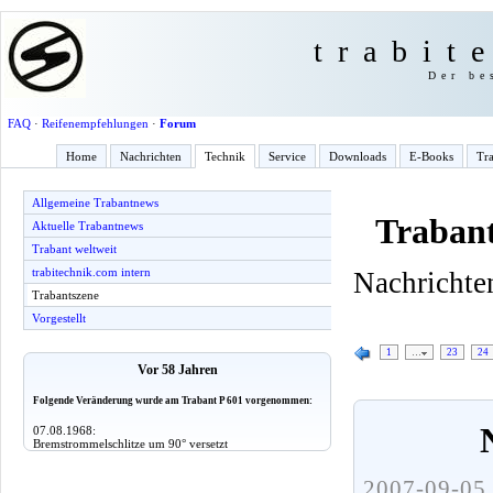
trabit
Der be
FAQ
·
Reifenempfehlungen
·
Forum
Home
Nachrichten
Technik
Service
Downloads
E-Books
Tra
Allgemeine Trabantnews
Trabant
Aktuelle Trabantnews
Trabant weltweit
trabitechnik.com intern
Nachrichten
Trabantszene
Vorgestellt
1
…
23
24
Vor 58 Jahren
Folgende Veränderung wurde am Trabant P 601 vorgenommen:
07.08.1968:
Bremstrommelschlitze um 90° versetzt
2007-09-05 