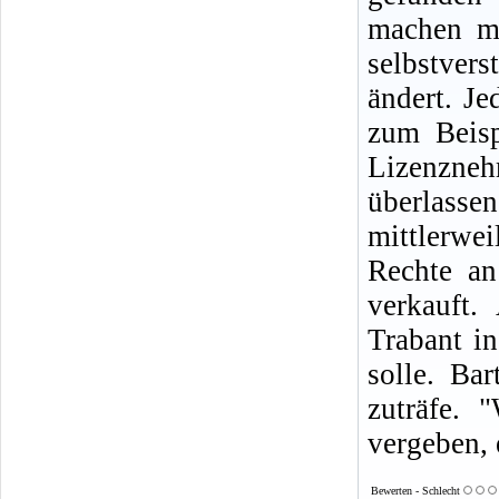
machen mö
selbstvers
ändert. Je
zum Beisp
Lizenzneh
überlasse
mittlerwe
Rechte an
verkauft.
Trabant i
solle. Bar
zuträfe. 
vergeben, 
Bewerten - Schlecht