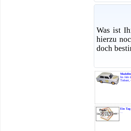
Was ist I
hierzu no
doch best
Modellt
Im Jahr 
Trabant, 
Ein Tag 
...