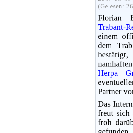
(Gelesen: 2
Florian
Trabant-Re
einem off
dem Trab
bestätig
namhafte
Herpa G
eventuell
Partner vo
Das Intern
freut sic
froh darü
gefunden