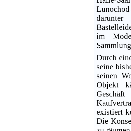
Halle-Sa
Lunochod
darunter
Bastelleid
im Model
Sammlung 
Durch eine
seine bish
seinen W
Objekt k
Geschäft
Kaufvertr
existiert 
Die Konse
zu räumen