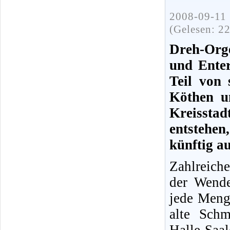
2008-09-11 
(Gelesen: 2
Dreh-Orge
und Enter
Teil von
Köthen um
Kreissta
entstehe
künftig au
Zahlreich
der Wende
jede Menge
alte Schm