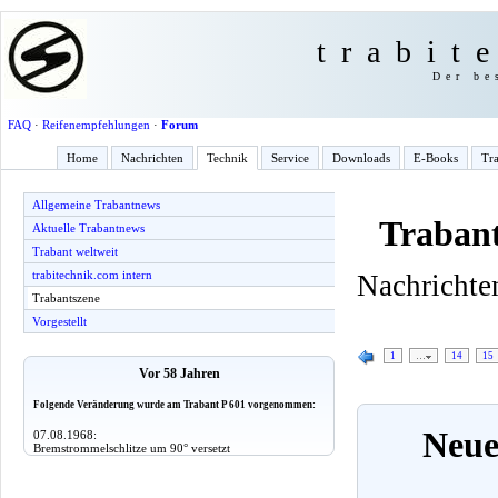
trabit
Der be
FAQ
·
Reifenempfehlungen
·
Forum
Home
Nachrichten
Technik
Service
Downloads
E-Books
Tra
Allgemeine Trabantnews
Trabant
Aktuelle Trabantnews
Trabant weltweit
trabitechnik.com intern
Nachrichten
Trabantszene
Vorgestellt
1
…
14
15
Vor 58 Jahren
Folgende Veränderung wurde am Trabant P 601 vorgenommen:
Neue
07.08.1968:
Bremstrommelschlitze um 90° versetzt