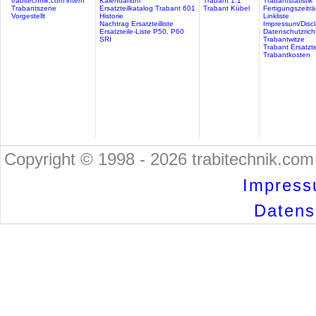
trabitechnik.com intern
Kalendarium
Trabant 1.1
Trabantstatistik
Trabantszene
Ersatzteilkatalog Trabant 601
Trabant Kübel
Fertigungszeitr
Vorgestellt
Historie
Linkliste
Nachtrag Ersatzteilliste
Impressum/Discl
Ersatzteile-Liste P50, P60
Datenschutzricht
SRI
Trabantwitze
Trabant Ersatzte
Trabantkosten
Copyright © 1998 - 2026 trabitechnik.com 
Impress
Datensc