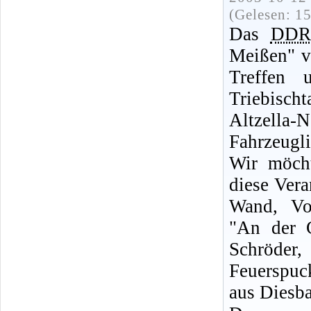
(Gelesen: 1
Das
DDR
Meißen" ve
Treffen 
Triebisc
Altzella
Fahrzeugli
Wir möcht
diese Ver
Wand, Vo
"An der 
Schröde
Feuerspuc
aus Diesba