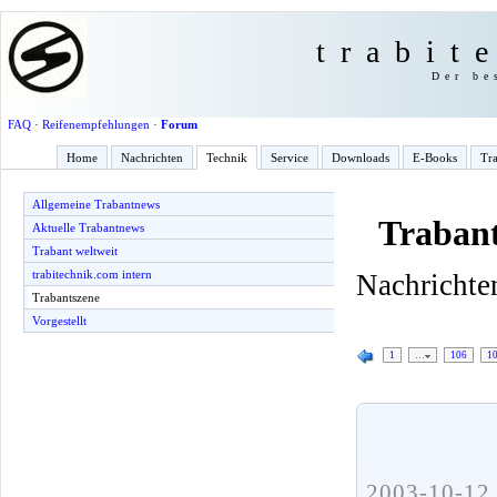
trabit
Der be
FAQ
·
Reifenempfehlungen
·
Forum
Home
Nachrichten
Technik
Service
Downloads
E-Books
Tra
Allgemeine Trabantnews
Trabant
Aktuelle Trabantnews
Trabant weltweit
trabitechnik.com intern
Nachrichten
Trabantszene
Vorgestellt
1
…
106
1
2003-10-12 