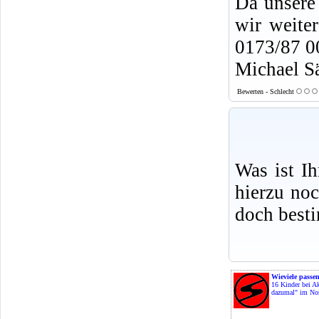
Da unsere 
wir weiter
0173/87 0
Michael S
Bewerten - Schlecht
Was ist I
hierzu no
doch best
Wieviele passen
16 Kinder bei A
dazumal" im Nos