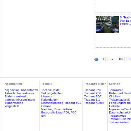
5. Trabi
Nun ist a
Freital G
1
…
106
1
Nachrichten
Technik
Trabantregister
Service
Allgemeine Trabantnews
Technik-Texte
Trabant P50
Terminliste
Aktuelle Trabantnews
Selbst geholfen
Trabant P60
Bilder und Beric
Trabant weltweit
Literatur
Trabant P601
Clubliste
trabitechnik.com intern
Kalendarium
Trabant 1.1
Trabantstatistik
Trabantszene
Ersatzteilkatalog Trabant 601
Trabant Kübel
Fertigungszeitr
Vorgestellt
Historie
Linkliste
Nachtrag Ersatzteilliste
Impressum/Discl
Ersatzteile-Liste P50, P60
Datenschutzricht
SRI
Trabantwitze
Trabant Ersatzte
Trabantkosten