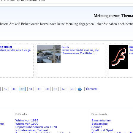
Meinungen zum Them
diesem Artikel? Bisher wurde hierzu noch keine Meinung abgegeben - aber Sie haben doch besti
g erfolgt
R.I.P.
Fla
tzen auf das neue Design
Immer öfter findet man sie, die
Das
Überreste einer Trabiliebe. ...
wie
45
46
47
48
49
50
51
52
53
Übersicht
E-Books
Downloads
Whims von 1979
Sammelsurium
hte
Whims von 1990
Schaltpläne
Reparaturhandbuch von 1978
Sounds
Ich fahre einen Trabant
Spaß und Spiel