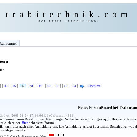
trabitechnik.com
Der beste Technik-Pool
bantregister
ntern
tion
45
46
47
48
49
50
51
52
53
Übersicht
Neues ForumBoard bei Trabiteam
ändert: 2008-09-04 17:44:06 (2) (Gelesen: 14694)
, modernes ForumBoard online. Nach langer Suche hat es endlich geklappt. Das neue Forum 
ugt euch selber.
Hier
geht es ins Forum.
ill, kann dies nach einer Anmeldung tun. Die Anmeldung erfolgt über Email-Bestätigung, wobei
orschlägen wählbar.
Gut · 54 Bewertungen · Note