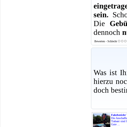
eingetrag
sein.
Schon
Die
Gebü
dennoch
n
Bewerten - Schlecht
Was ist I
hierzu no
doch best
Fahrbericht 
Die Anschaffu
Trabant sind 
Gute ...