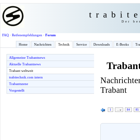
trabit
Der be
FAQ
·
Reifenempfehlungen
·
Forum
Home
Nachrichten
Technik
Service
Downloads
E-Books
Tra
Allgemeine Trabantnews
Trabant
Aktuelle Trabantnews
Trabant weltweit
trabitechnik.com intern
Nachricht
Trabantszene
Trabant
Vorgestellt
1
…
84
85