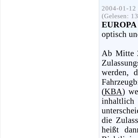
2004-01-12 
(Gelesen: 1
EUROPA F
optisch un
Ab Mitte 
Zulassu
werden, d
Fahrzeugb
(
KBA
) we
inhaltl
untersche
die Zulas
heißt dan