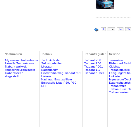
1
…
84
85
Nachrichten
Technik
Trabantregister
Service
Allgemeine Trabantnews
Technik-Texte
Trabant P50
Terminliste
Aktuelle Trabantnews
Selbst geholfen
Trabant P60
Bilder und Beric
Trabant weltweit
Literatur
Trabant P601
Clubliste
trabitechnik.com intern
Kalendarium
Trabant 1.1
Trabantstatistik
Trabantszene
Ersatzteilkatalog Trabant 601
Trabant Kübel
Fertigungszeitr
Vorgestellt
Historie
Linkliste
Nachtrag Ersatzteilliste
Impressum/Discl
Ersatzteile-Liste P50, P60
Datenschutzricht
SRI
Trabantwitze
Trabant Ersatzte
Trabantkosten