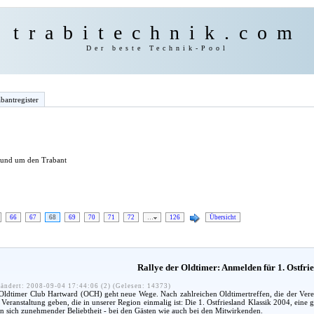
trabitechnik.com
Der beste Technik-Pool
bantregister
 rund um den Trabant
66
67
68
69
70
71
72
…
126
Übersicht
Rallye der Oldtimer: Anmelden für 1. Ostfri
ändert: 2008-09-04 17:44:06 (2) (Gelesen: 14373)
Oldtimer Club Hartward (OCH) geht neue Wege. Nach zahlreichen Oldtimertreffen, die der Verein 
Veranstaltung geben, die in unserer Region einmalig ist: Die 1. Ostfriesland Klassik 2004, eine 
en sich zunehmender Beliebtheit - bei den Gästen wie auch bei den Mitwirkenden.