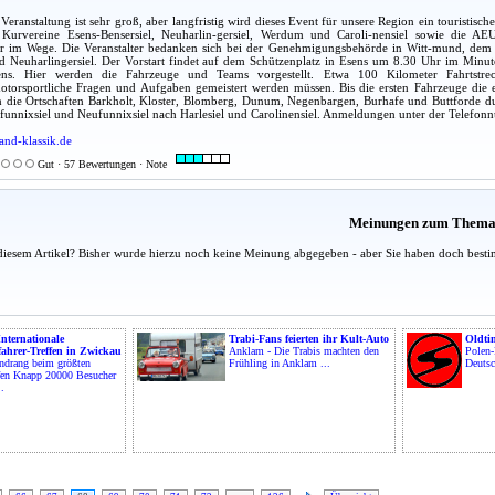
eranstaltung ist sehr groß, aber langfristig wird dieses Event für unsere Region ein touristisch
urvereine Esens-Bensersiel, Neuharlin-gersiel, Werdum und Caroli-nensiel sowie die AEU 
hr im Wege. Die Veranstalter bedanken sich bei der Genehmigungsbehörde in Witt-mund, dem
Neuharlingersiel. Der Vorstart findet auf dem Schützenplatz in Esens um 8.30 Uhr im Minuten
ns. Hier werden die Fahrzeuge und Teams vorgestellt. Etwa 100 Kilometer Fahrtstre
otorsportliche Fragen und Aufgaben gemeistert werden müssen. Bis die ersten Fahrzeuge die er
 die Ortschaften Barkholt, Kloster, Blomberg, Dunum, Negenbargen, Burhafe und Buttforde dur
funnixsiel und Neufunnixsiel nach Harlesiel und Carolinensiel. Anmeldungen unter der Telef
and-klassik.de
Gut · 57 Bewertungen · Note
Meinungen zum Them
diesem Artikel? Bisher wurde hierzu noch keine Meinung abgegeben - aber Sie haben doch besti
Internationale
Trabi-Fans feierten ihr Kult-Auto
Oldtim
ahrer-Treffen in Zwickau
Anklam - Die Trabis machten den
Polen
ndrang beim größten
Frühling in Anklam ...
Deutsc
ffen Knapp 20000 Besucher
..