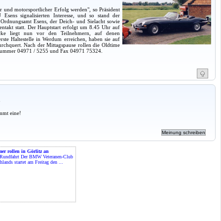
er und motorsportlicher Erfolg werden", so Präsident
Esens signalisierten Interesse, und so stand der
 Ordnungsamt Esens, der Deich- und Sielacht sowie
takt statt. Der Hauptstart erfolgt um 8.45 Uhr auf
cke liegt nun vor den Teilnehmern, auf denen
ste Haltestelle in Werdum erreichen, haben sie auf
chquert. Nach der Mittagspause rollen die Oldtime
onnummer 04971 / 5255 und Fax 04971 75324.
a
mmt eine!
er rollen in Görlitz an
-Rundfahrt Der BMW Veteranen-Club
hlands startet am Freitag den ...