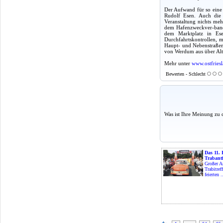
Der Aufwand für so eine V
Rudolf Esen. Auch die K
Veranstaltung nichts me
dem Hafenzweckver-band 
dem Marktplatz in Ese
Durchfahrtskontrollen, m
Haupt- und Nebenstraßen
von Werdum aus über Alt
Mehr unter
www.ostfriesl
Bewerten - Schlecht
Was ist Ihre Meinung zu 
Das 11. 
Trabantf
Großer A
Trabitre
feierten .