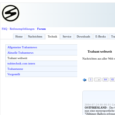
FAQ
·
Reifenempfehlungen
·
Forum
Home
Nachrichten
Technik
Service
Downloads
E-Books
Tra
Allgemeine Trabantnews
Trabant weltweit
Aktuelle Trabantnews
Trabant weltweit
Nachrichten aus aller Welt
trabitechnik.com intern
Trabantszene
Vorgestellt
1
…
64
65
2004-07-24 00:00:01 Ge
OSTFRIESLAND
- Der 
nun eine motorsportliche 
"Oldtimer-Rallyes erfreu