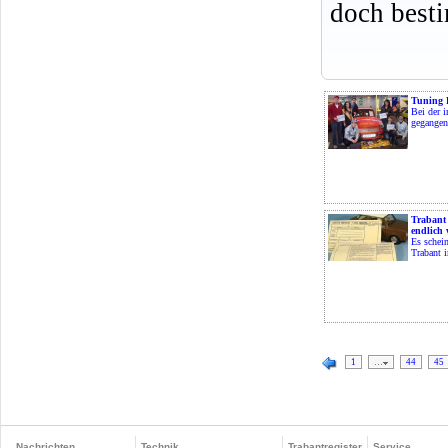
doch best
Tuning 
Bei der 
gegangen
Trabant
endlich 
Es schein
Trabant i
1
…
44
45
Nachrichten
Technik
Trabantregister
Service