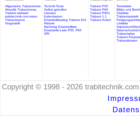
Allgemeine Trabantnews
Technik-Texte
Trabant P50
Terminliste
Aktuelle Trabantnews
Selbst geholfen
Trabant P60
Bilder und Beric
Trabant weltweit
Literatur
Trabant P601
Clubliste
trabitechnik.com intern
Kalendarium
Trabant 1.1
Trabantstatistik
Trabantszene
Ersatzteilkatalog Trabant 601
Trabant Kübel
Fertigungszeitr
Vorgestellt
Historie
Linkliste
Nachtrag Ersatzteilliste
Impressum/Discl
Ersatzteile-Liste P50, P60
Datenschutzricht
SRI
Trabantwitze
Trabant Ersatzte
Trabantkosten
Copyright © 1998 - 2026 trabitechnik.com 
Impress
Datensc