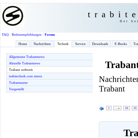
trabit
Der be
FAQ
·
Reifenempfehlungen
·
Forum
Home
Nachrichten
Technik
Service
Downloads
E-Books
Tra
Allgemeine Trabantnews
Trabant
Aktuelle Trabantnews
Trabant weltweit
trabitechnik.com intern
Nachricht
Trabantszene
Trabant
Vorgestellt
1
…
44
45
Tra