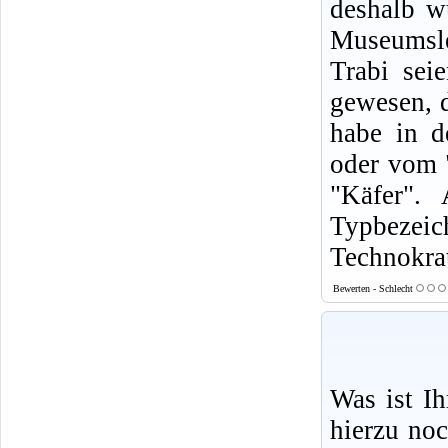
deshalb wu
Museumsle
Trabi sei
gewesen, 
habe in 
oder vom 
"Käfer".
Typbezei
Technokrat
Bewerten - Schlecht
Was ist I
hierzu no