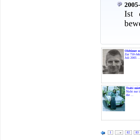
2005-
Ist
bewe
Oldtimer z
Zur 750-Jah
Juli 2005 ..
Trabi mie
Nicht nur 
die ...
1
…
82
83