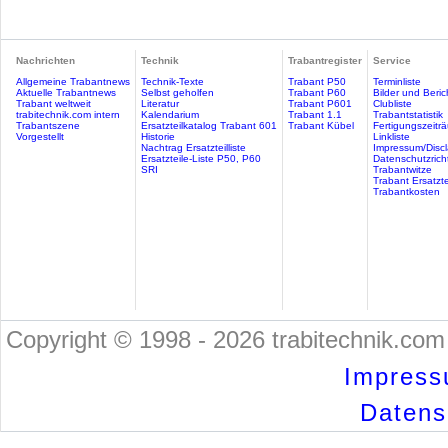
Nachrichten
Technik
Trabantregister
Service
Allgemeine Trabantnews
Technik-Texte
Trabant P50
Terminliste
Aktuelle Trabantnews
Selbst geholfen
Trabant P60
Bilder und Beric
Trabant weltweit
Literatur
Trabant P601
Clubliste
trabitechnik.com intern
Kalendarium
Trabant 1.1
Trabantstatistik
Trabantszene
Ersatzteilkatalog Trabant 601
Trabant Kübel
Fertigungszeitr
Vorgestellt
Historie
Linkliste
Nachtrag Ersatzteilliste
Impressum/Discl
Ersatzteile-Liste P50, P60
Datenschutzricht
SRI
Trabantwitze
Trabant Ersatzte
Trabantkosten
Copyright © 1998 - 2026 trabitechnik.com 
Impress
Datensc