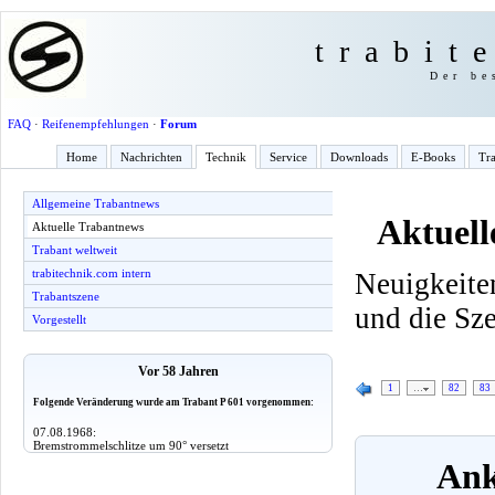
trabit
Der be
FAQ
·
Reifenempfehlungen
·
Forum
Home
Nachrichten
Technik
Service
Downloads
E-Books
Tra
Allgemeine Trabantnews
Aktuell
Aktuelle Trabantnews
Trabant weltweit
trabitechnik.com intern
Neuigkeite
Trabantszene
und die Sz
Vorgestellt
Vor 58 Jahren
1
…
82
83
Folgende Veränderung wurde am Trabant P 601 vorgenommen:
07.08.1968:
Bremstrommelschlitze um 90° versetzt
Ank