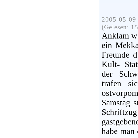
2005-05-09 
(Gelesen: 1
Anklam wa
ein Mekka
Freunde d
Kult- Sta
der Schw
trafen s
ostvorpo
Samstag s
Schriftz
gastgeben
habe man 