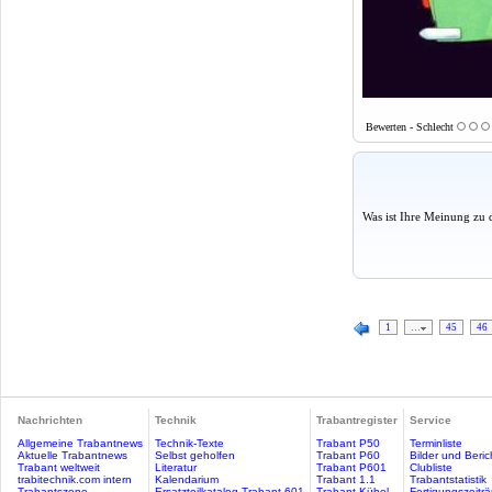
Bewerten - Schlecht
Was ist Ihre Meinung zu 
1
…
45
46
Nachrichten
Technik
Trabantregister
Service
Allgemeine Trabantnews
Technik-Texte
Trabant P50
Terminliste
Aktuelle Trabantnews
Selbst geholfen
Trabant P60
Bilder und Beric
Trabant weltweit
Literatur
Trabant P601
Clubliste
trabitechnik.com intern
Kalendarium
Trabant 1.1
Trabantstatistik
Trabantszene
Ersatzteilkatalog Trabant 601
Trabant Kübel
Fertigungszeitr