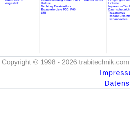
Vorgestellt
Historie
Linkliste
Nachtrag Ersatzteilliste
Impressum/Discl
Ersatzteile-Liste P50, P60
Datenschutzricht
SRI
Trabantwitze
Trabant Ersatzte
Trabantkosten
Copyright © 1998 - 2026 trabitechnik.com 
Impress
Datensc