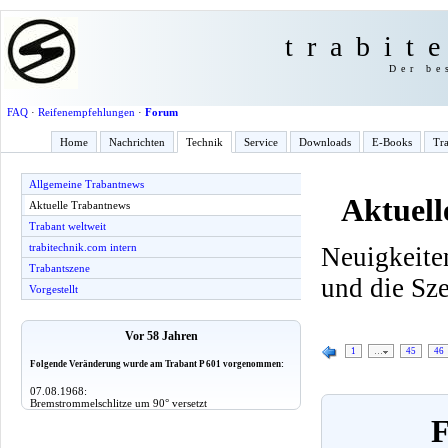
trabit
Der be
FAQ
·
Reifenempfehlungen
·
Forum
Home
Nachrichten
Technik
Service
Downloads
E-Books
Tra
Allgemeine Trabantnews
Aktuell
Aktuelle Trabantnews
Trabant weltweit
trabitechnik.com intern
Neuigkeite
Trabantszene
und die Sz
Vorgestellt
Vor 58 Jahren
1
…
45
46
Folgende Veränderung wurde am Trabant P 601 vorgenommen:
07.08.1968:
Bremstrommelschlitze um 90° versetzt
F