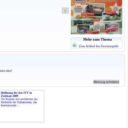
Mehr zum Thema
Zum Artikel des Gewinnspiels
a
mmt eine!
Hoffnung für das ITT in
Zwickau 2009
Vor Kurzem erst erschütterte die
Nachricht die Trabantszene, das
Internationale ...