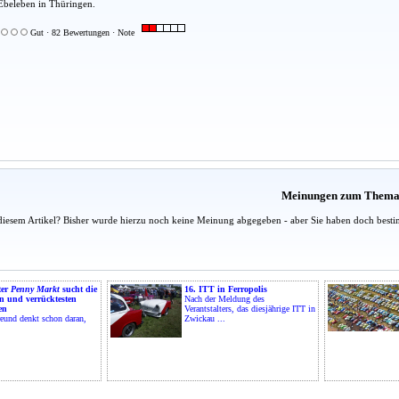
Ebeleben in Thüringen.
Gut · 82 Bewertungen · Note
Meinungen zum Them
diesem Artikel? Bisher wurde hierzu noch keine Meinung abgegeben - aber Sie haben doch besti
ter
Penny Markt
sucht die
16. ITT in Ferropolis
n und verrücktesten
Nach der Meldung des
en
Verantstalters, das diesjährige ITT in
reund denkt schon daran,
Zwickau ...