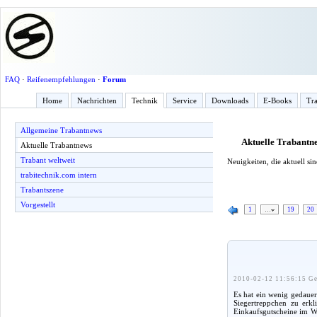
FAQ
·
Reifenempfehlungen
·
Forum
Home
Nachrichten
Technik
Service
Downloads
E-Books
Tra
Allgemeine Trabantnews
Aktuelle Trabantn
Aktuelle Trabantnews
Trabant weltweit
Neuigkeiten, die aktuell s
trabitechnik.com intern
Trabantszene
Vorgestellt
1
…
19
20
2010-02-12 11:56:15 Ge
Es hat ein wenig gedauer
Siegertreppchen zu erk
Einkaufsgutscheine im W