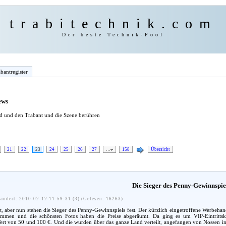
trabitechnik.com
Der beste Technik-Pool
bantregister
ews
ind und den Trabant und die Szene berühren
21
22
23
24
25
26
27
…
158
Übersicht
Die Sieger des Penny-Gewinnspie
ändert: 2010-02-12 11:59:31 (3) (Gelesen: 16263)
t, aber nun stehen die Sieger des Penny-Gewinnspiels fest. Der kürzlich eingetroffene Werbehand
limmen und die schönsten Fotos haben die Preise abgeräumt. Da ging es um VIP-Eintrittsk
ert von 50 und 100 €. Und die wurden über das ganze Land verteilt, angefangen von Nossen in