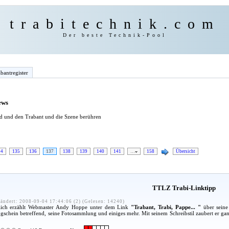
trabitechnik.com
Der beste Technik-Pool
bantregister
ews
ind und den Trabant und die Szene berühren
34
135
136
137
138
139
140
141
…
158
Übersicht
TTLZ Trabi-Linktipp
ändert: 2008-09-04 17:44:06 (2) (Gelesen: 14240)
ulich erzählt Webmaster Andy Hoppe unter dem Link
"Trabant, Trabi, Pappe... "
über seine
ugschein betreffend, seine Fotosammlung und einiges mehr. Mit seinem Schreibstil zaubert er g