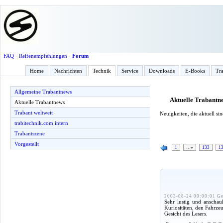
FAQ
·
Reifenempfehlungen
·
Forum
Home
Nachrichten
Technik
Service
Downloads
E-Books
Tra
Allgemeine Trabantnews
Aktuelle Trabantn
Aktuelle Trabantnews
Trabant weltweit
Neuigkeiten, die aktuell s
trabitechnik.com intern
Trabantszene
Vorgestellt
1
…
133
1
2003-08-24 00:00:01 Ge
Sehr lustig und anscha
Kuriositäten, den Fahrze
Gesicht des Lesers.