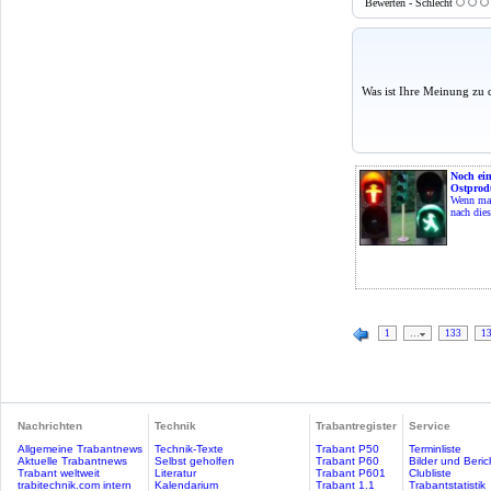
Bewerten - Schlecht
Was ist Ihre Meinung zu 
Noch ein
Ostprod
Wenn man
nach dies
1
…
133
1
Nachrichten
Technik
Trabantregister
Service
Allgemeine Trabantnews
Technik-Texte
Trabant P50
Terminliste
Aktuelle Trabantnews
Selbst geholfen
Trabant P60
Bilder und Beric
Trabant weltweit
Literatur
Trabant P601
Clubliste
trabitechnik.com intern
Kalendarium
Trabant 1.1
Trabantstatistik