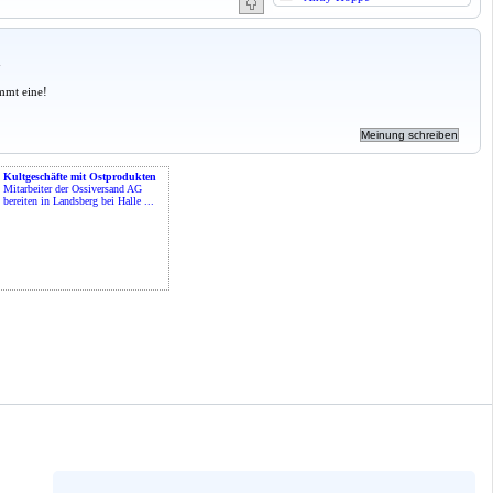
a
mmt eine!
Kultgeschäfte mit Ostprodukten
Mitarbeiter der Ossiversand AG
bereiten in Landsberg bei Halle ...