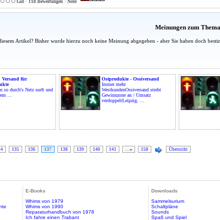
Gut · 118 Bewertungen · Note
Meinungen zum Them
diesem Artikel? Bisher wurde hierzu noch keine Meinung abgegeben - aber Sie haben doch besti
 Versand für
Ostprodukte - Ossiversand
ukte
Immer mehr
 so durch's Netz surft und
WestkundenOssiversand strebt
em ...
Gewinnzone an / Umsatz
verdoppeltLeipzig. ...
34
135
136
137
138
139
140
141
…
158
Übersicht
E-Books
Downloads
Whims von 1979
Sammelsurium
hte
Whims von 1990
Schaltpläne
Reparaturhandbuch von 1978
Sounds
Ich fahre einen Trabant
Spaß und Spiel