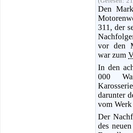
(Gelesen: 2
Den Mark
Motorenwe
311, der s
Nachfolge
vor den 
war zum
In den ac
000 War
Karosserie
darunter d
vom Werk 
Der Nachf
des neuen