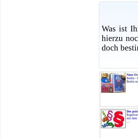
Was ist I
hierzu no
doch best
Neue Ost
Berlin - 
Berlin sta
Der
grün
Regelver
mit dem 
...