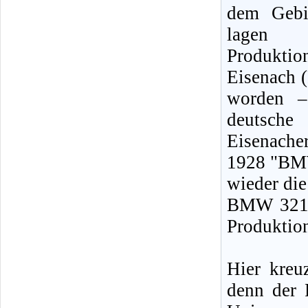
dem Gebi
lagen m
Produkti
Eisenach 
worden –
deutsche
Eisenach
1928 "BMW
wieder die
BMW 321 
Produktio
Hier kreu
denn der 