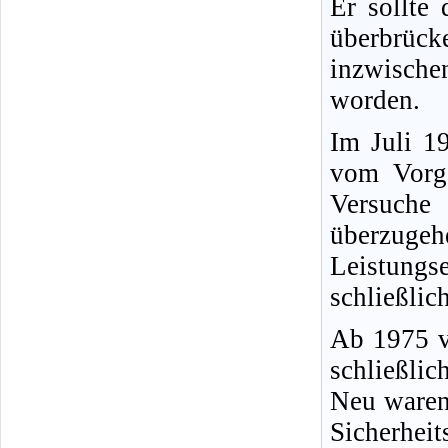
Er sollte
überbrüc
inzwische
worden.
Im Juli 1
vom Vorg
Versuche
überzugeh
Leistun
schließlic
Ab 1975 v
schließli
Neu waren
Sicherhei