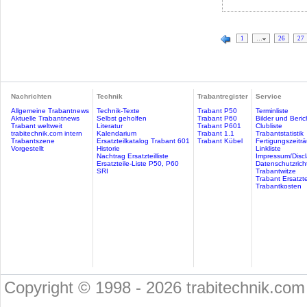
1
…
26
27
Nachrichten
Technik
Trabantregister
Service
Allgemeine Trabantnews
Technik-Texte
Trabant P50
Terminliste
Aktuelle Trabantnews
Selbst geholfen
Trabant P60
Bilder und Beric
Trabant weltweit
Literatur
Trabant P601
Clubliste
trabitechnik.com intern
Kalendarium
Trabant 1.1
Trabantstatistik
Trabantszene
Ersatzteilkatalog Trabant 601
Trabant Kübel
Fertigungszeitr
Vorgestellt
Historie
Linkliste
Nachtrag Ersatzteilliste
Impressum/Discl
Ersatzteile-Liste P50, P60
Datenschutzricht
SRI
Trabantwitze
Trabant Ersatzte
Trabantkosten
Copyright © 1998 - 2026 trabitechnik.com 