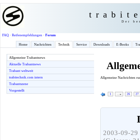
trabit
Der be
FAQ
·
Reifenempfehlungen
·
Forum
Home
Nachrichten
Technik
Service
Downloads
E-Books
Tra
Allgemeine Trabantnews
Allgem
Aktuelle Trabantnews
Trabant weltweit
trabitechnik.com intern
Allgemeine Nachrichten r
Trabantszene
Vorgestellt
1
…
26
27
2003-09-29 