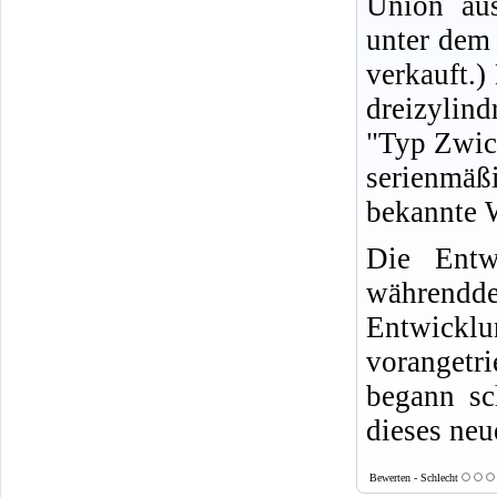
Union au
unter dem
verkauft.)
dreizylind
"Typ Zwic
serienmäß
bekannte 
Die Entw
währendde
Entwicklu
vorangetr
begann sc
dieses ne
Bewerten - Schlecht