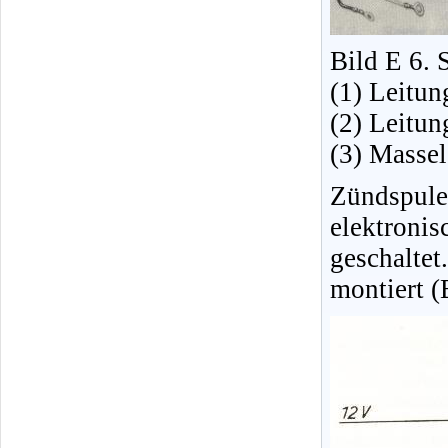
Bild E 6. S
(1) Leitu
(2) Leitun
(3) Massel
Zündspule
elektroni
geschaltet
montiert (