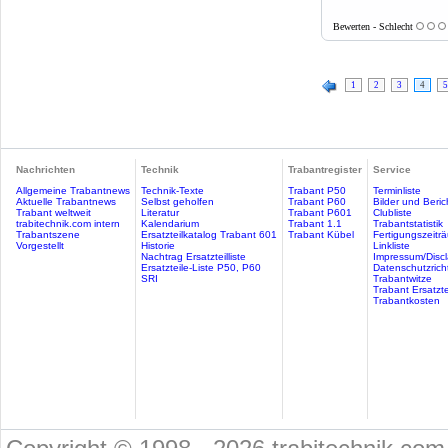
Bewerten - Schlecht
1
2
3
4
5
Nachrichten
Technik
Trabantregister
Service
Allgemeine Trabantnews
Technik-Texte
Trabant P50
Terminliste
Aktuelle Trabantnews
Selbst geholfen
Trabant P60
Bilder und Beric
Trabant weltweit
Literatur
Trabant P601
Clubliste
trabitechnik.com intern
Kalendarium
Trabant 1.1
Trabantstatistik
Trabantszene
Ersatzteilkatalog Trabant 601
Trabant Kübel
Fertigungszeitr
Vorgestellt
Historie
Linkliste
Nachtrag Ersatzteilliste
Impressum/Discl
Ersatzteile-Liste P50, P60
Datenschutzricht
SRI
Trabantwitze
Trabant Ersatzte
Trabantkosten