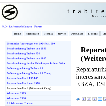
trabit
Der be
FAQ
·
Reifenempfehlungen
·
Forum
Home
Nachrichten
Technik
Service
Downloads
E-Books
Tra
Technische Änderungen von 1964 bis 1980
Repara
Betriebsanleitung Trabant von 1959
Betriebsanleitung Trabant P50
(Weiter
Betriebsanleitung Trabant von 1987
Betriebsanleitung für den Kübelwagen Trabant 601A
Reparaturh
Bedienungsanleitung Trabant 1.1
Bedienungsanleitung Trabant 1.1 Tramp
interessa
Reparaturhandbuch P50/P60
EBZA, ESE
Reparaturhandbuch von 1978
Reparaturhandbuch (Weiterentwicklung)
Whims von 1979
Whims von 1990
1
2
3
4
5
Ich fahre einen Trabant