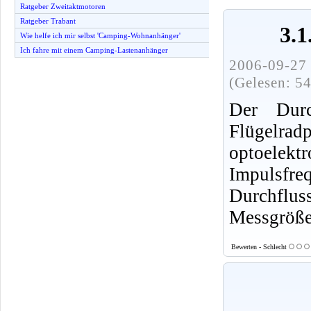
Ratgeber Zweitaktmotoren
Ratgeber Trabant
3.1
Wie helfe ich mir selbst 'Camping-Wohnanhänger'
Ich fahre mit einem Camping-Lastenanhänger
2006-09-27 
(Gelesen: 5
Der Durc
Flügelra
optoelekt
Impulsfr
Durchflus
Messgröße
Bewerten - Schlecht