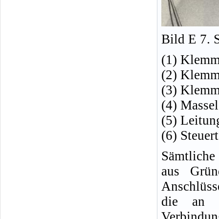
Bild E 7. S
(1) Klemm
(2) Klemme
(3) Klemm
(4) Massel
(5) Leitun
(6) Steuert
Sämtliche 
aus Gründ
Anschlüss
die an d
Verbindun