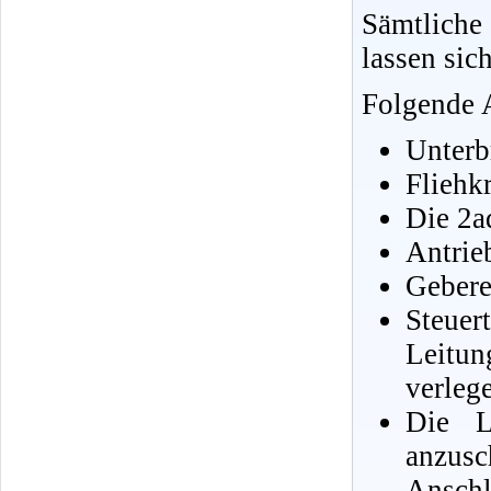
Sämtlich
lassen sic
Folgende A
Unterb
Fliehk
Die 2a
Antrie
Gebere
Steue
Leitu
verleg
Die L
anzusc
Ansch