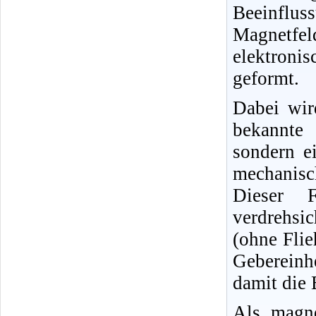
Beeinflus
Magnetfel
elektroni
geformt.
Dabei wir
bekannte 
sondern ei
mechanisc
Dieser F
verdrehsi
(ohne Flie
Gebereinh
damit die 
Als magne