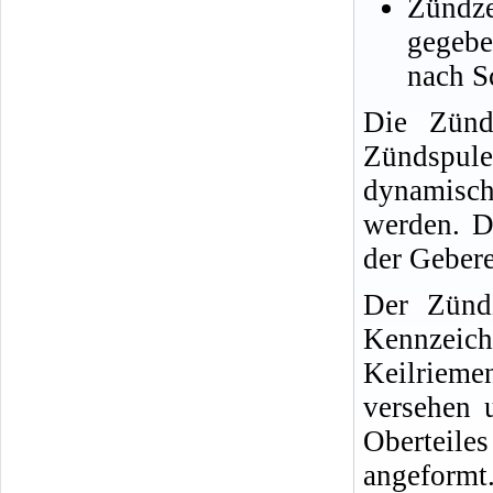
Zündze
gegebe
nach S
Die Zünd
Zündspul
dynamisch
werden. D
der Gebere
Der Zünd
Kennzei
Keilrieme
versehen 
Oberteile
angeformt