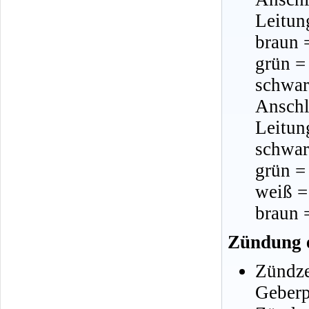
Leitun
braun 
grün =
schwar
Anschl
Leitun
schwar
grün =
weiß =
braun 
Zündung e
Zündz
Geberpl