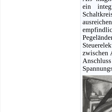
ein integ
Schaltkre
ausreiche
empfindli
Pegeländ
Steuerele
zwischen 
Anschluss
Spannungsv