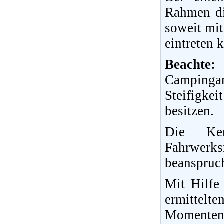
Rahmen di
soweit mi
eintreten 
Beachte:
Campinga
Steifigke
besitzen.
Die Ken
Fahrwerks
beanspruc
Mit Hilfe 
ermitte
Momenten