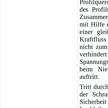
Profilque
des Profil
Zusammenp
mit Hilfe 
einer gle
Kraftfluss
nicht zum
verhinde
Spannungs
beim Nie
auftritt.
Tritt durc
der Schr
Siche