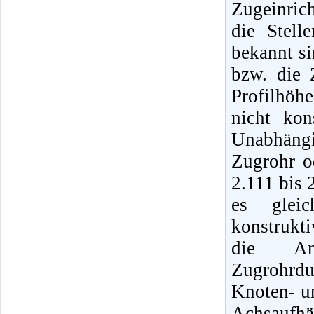
Zugeinrich
die Stell
bekannt s
bzw. die 
Profilhöhe
nicht kon
Unabhäng
Zugrohr o
2.111 bis 
es gleic
konstrukti
die Ans
Zugrohrd
Knoten- un
Achsaufhä