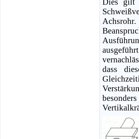
Dies gilt
Schweiß
Achsrohr.
Beanspruc
Ausführun
ausgefüh
vernachlä
dass die
Gleichzei
Verstärku
besonde
Vertikalkr