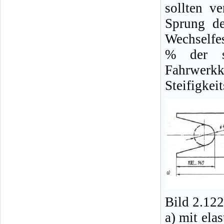
sollten v
Sprung de
Wechselfes
% der so
Fahrwer
Steifigkei
Bild 2.12
a) mit ela