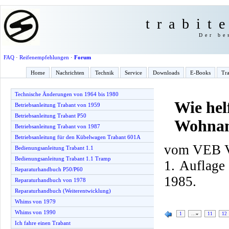
trabit
Der be
FAQ
·
Reifenempfehlungen
·
Forum
Home
Nachrichten
Technik
Service
Downloads
E-Books
Tra
Technische Änderungen von 1964 bis 1980
Wie hel
Betriebsanleitung Trabant von 1959
Betriebsanleitung Trabant P50
Wohnan
Betriebsanleitung Trabant von 1987
Betriebsanleitung für den Kübelwagen Trabant 601A
vom VEB Ve
Bedienungsanleitung Trabant 1.1
Bedienungsanleitung Trabant 1.1 Tramp
1. Auflage
Reparaturhandbuch P50/P60
1985.
Reparaturhandbuch von 1978
Reparaturhandbuch (Weiterentwicklung)
Whims von 1979
Whims von 1990
1
…
11
12
Ich fahre einen Trabant