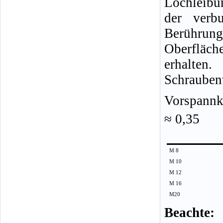
Lochleibu
der verb
Berühr
Oberfläc
erhalt
Schraubenv
Vorspannkr
≈ 0,35
M 8
M 10
M 12
M 16
M20
Beachte: