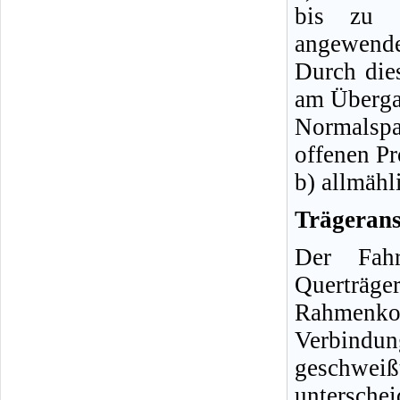
bis zu 
angewende
Durch die
am Übergan
Normalspa
offenen Pr
b) allmähl
Trägerans
Der Fahr
Quertr
Rahmenko
Verbindu
geschweiß
unterschei