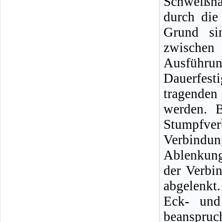
Schweißna
durch die
Grund si
zwischen
Ausführu
Dauerfest
tragenden
werden. B
Stumpfver
Verbindung
Ablenkung
der Verbi
abgelenkt.
Eck- und
beanspru