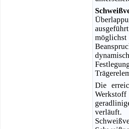
Schweiß
Überlapp
ausgefüh
möglichs
Beanspruc
dynamische
Festleg
Trägerelem
Die errei
Werkstof
geradlini
verläuft
Schweißve