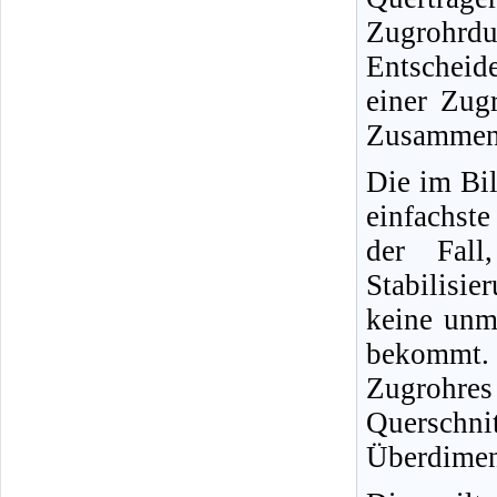
Zugrohrdu
Entscheid
einer Zug
Zusammenh
Die im Bil
einfachst
der Fall
Stabilisi
keine unm
bekommt
Zugrohre
Querschni
Überdimen