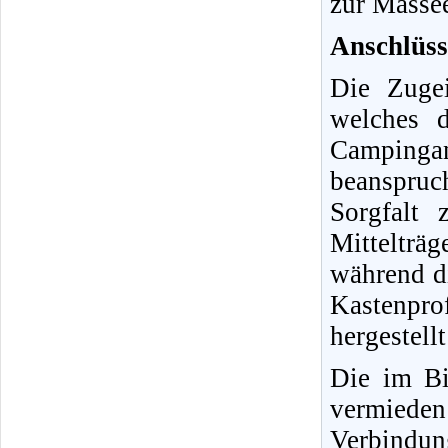
zur Massee
Anschlüss
Die Zugei
welches 
Campingan
beanspruc
Sorgfalt 
Mitteltr
während d
Kastenpr
hergestell
Die im Bi
vermiede
Verbindu