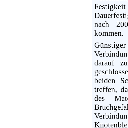
Festigke
Dauerfesti
nach 200
kommen.
Günstige
Verbindu
darauf z
geschloss
beiden Sc
treffen, d
des Mate
Bruchgef
Verbind
Knotenble