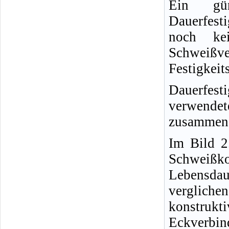
Ein gün
Dauerfest
noch kei
Schweiß
Festigkeit
Dauerfest
verwende
zusammeng
Im Bild 2
Schweißk
Lebensda
verglich
konstruk
Eckverbin