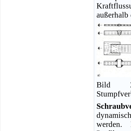
Kraftflus
außerhalb 
Bild 2
Stumpfver
Schraub
dynamisc
werden. 