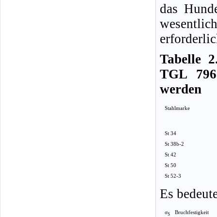
das Hunde
wesentl
erforderlic
Tabelle 2
TGL 7960
werden
Stahlmarke
St 34
St 38b-2
St 42
St 50
St 52-3
Es bedeut
σ
Bruchfestigkeit
S