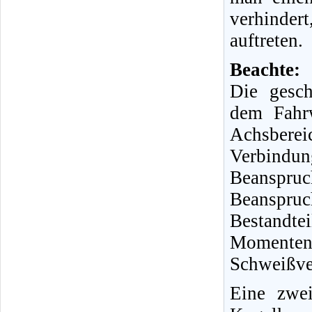
verhinder
auftreten.
Beachte:
Die gesch
dem Fahr
Achsberei
Verbindu
Beanspruc
Beanspruc
Bestandt
Momente
Schweißve
Eine zwei