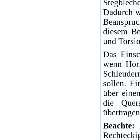
Stegblech
Dadurch wi
Beanspruc
diesem Be
und Torsi
Das Einsc
wenn Hori
Schleuder
sollen. E
über eine
die Quer
übertragen
Beachte:
Rechteck