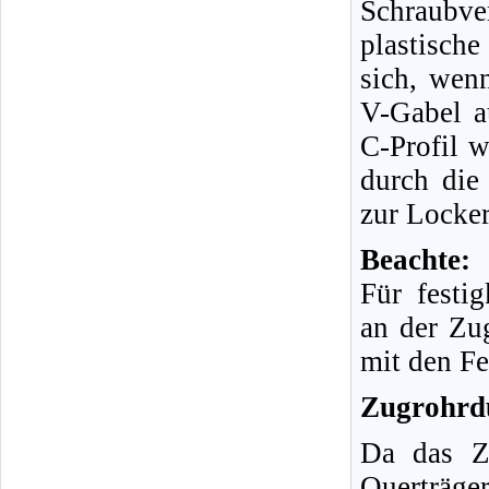
Schraubv
plastisch
sich, wen
V-Gabel a
C-Profil 
durch die
zur Locke
Beachte:
Für festi
an der Zu
mit den Fe
Zugrohrd
Da das Zu
Querträge