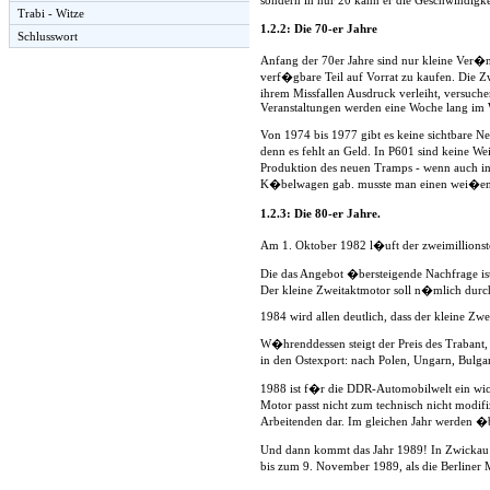
Trabi - Witze
1.2.2: Die 70-er Jahre
Schlusswort
Anfang der 70er Jahre sind nur kleine Ver�
verf�gbare Teil auf Vorrat zu kaufen. Die 
ihrem Missfallen Ausdruck verleiht, versuch
Veranstaltungen werden eine Woche lang im W
Von 1974 bis 1977 gibt es keine sichtbare N
denn es fehlt an Geld. In P601 sind keine W
Produktion des neuen Tramps - wenn auch in 
K�belwagen gab. musste man einen wei�en 
1.2.3: Die 80-er Jahre.
Am 1. Oktober 1982 l�uft der zweimillions
Die das Angebot �bersteigende Nachfrage ist
Der kleine Zweitaktmotor soll n�mlich durch
1984 wird allen deutlich, dass der kleine Z
W�hrenddessen steigt der Preis des Trabant, 
in den Ostexport: nach Polen, Ungarn, Bulg
1988 ist f�r die DDR-Automobilwelt ein wicht
Motor passt nicht zum technisch nicht modifi
Arbeitenden dar. Im gleichen Jahr werden �b
Und dann kommt das Jahr 1989! In Zwickau un
bis zum 9. November 1989, als die Berliner 