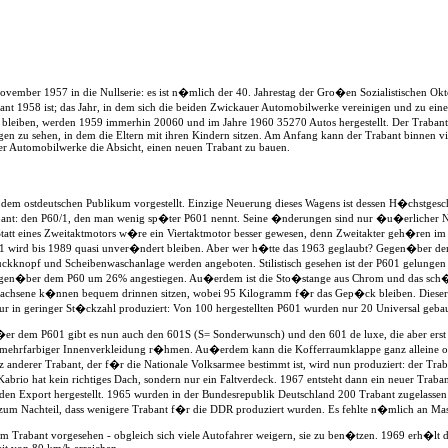
vember 1957 in die Nullserie: es ist n�mlich der 40. Jahrestag der Gro�en Sozialistischen Okto
abant 1958 ist; das Jahr, in dem sich die beiden Zwickauer Automobilwerke vereinigen und zu e
bleiben, werden 1959 immerhin 20060 und im Jahre 1960 35270 Autos hergestellt. Der Trabant so
gen zu sehen, in dem die Eltern mit ihren Kindern sitzen. Am Anfang kann der Trabant binnen 
er Automobilwerke die Absicht, einen neuen Trabant zu bauen.
em ostdeutschen Publikum vorgestellt. Einzige Neuerung dieses Wagens ist dessen H�chstgeschw
t: den P60/1, den man wenig sp�ter P601 nennt. Seine �nderungen sind nur �u�erlicher Natu
t. Statt eines Zweitaktmotors w�re ein Viertaktmotor besser gewesen, denn Zweitakter geh�ren im
1 wird bis 1989 quasi unver�ndert bleiben. Aber wer h�tte das 1963 geglaubt? Gegen�ber dem P6
ckknopf und Scheibenwaschanlage werden angeboten. Stilistisch gesehen ist der P601 gelungen u
 gegen�ber dem P60 um 26% angestiegen. Au�erdem ist die Sto�stange aus Chrom und das sch�
rwachsene k�nnen bequem drinnen sitzen, wobei 95 Kilogramm f�r das Gep�ck bleiben. Dieser 
r in geringer St�ckzahl produziert: Von 100 hergestellten P601 wurden nur 20 Universal gebau
r dem P601 gibt es nun auch den 601S (S= Sonderwunsch) und den 601 de luxe, die aber erst ei
d mehrfarbiger Innenverkleidung r�hmen. Au�erdem kann die Kofferraumklappe ganz alleine off
z anderer Trabant, der f�r die Nationale Volksarmee bestimmt ist, wird nun produziert: der Tr
 Kabrio hat kein richtiges Dach, sondern nur ein Faltverdeck. 1967 entsteht dann ein neuer Tra
 den Export hergestellt. 1965 wurden in der Bundesrepublik Deutschland 200 Trabant zugelas
e zum Nachteil, dass wenigere Trabant f�r die DDR produziert wurden. Es fehlte n�mlich an Ma
im Trabant vorgesehen - obgleich sich viele Autofahrer weigern, sie zu ben�tzen. 1969 erh�lt d
it von 80 km/h erreichen.