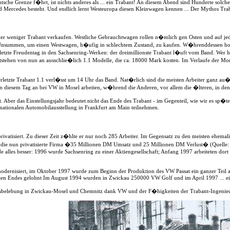
eutsche Grenze f�hrt, ist nichts anderes als ... ein Trabant! An diesem Abend sind Hunderte solc
Mercedes besteht. Und endlich lernt Westeuropa diesen Kleinwagen kennen ... Der Mythos Traba
mer weniger Trabant verkaufen. Westliche Gebrauchtwagen rollen n�mlich gen Osten und auf je
summen, um einen Westwagen, h�ufig in schlechtem Zustand, zu kaufen. W�hrenddessen hoffe
rletzte Freudentag in den Sachsenring-Werken: der dreimillionste Trabant l�uft vom Band. Wer 
tehen von nun an ausschlie�lich 1.1 Modelle, die ca. 18000 Mark kosten. Im Verlaufe der Mon
rletzte Trabant 1.1 verl�sst um 14 Uhr das Band. Nat�rlich sind die meisten Arbeiter ganz au�
n diesem Tag an bei VW in Mosel arbeiten, w�hrend die Anderen, vor allem die �lteren, in den
. Aber das Einstellungsjahr bedeutet nicht das Ende des Trabant - im Gegenteil, wie wir es sp
ernationalen Automobilausstellung in Frankfurt am Main teilnehmen.
vatisiert. Zu dieser Zeit z�hlte er nur noch 285 Arbeiter. Im Gegensatz zu den meisten ehema
ie nun privatisierte Firma �35 Millionen DM Umsatz und 25 Millionen DM Verlust� (Quelle:
e alles besser: 1996 wurde Sachsenring zu einer Aktiengesellschaft; Anfang 1997 arbeiteten dor
dernisiert, im Oktober 1997 wurde zum Beginn der Produktion des VW Passat ein ganzer Teil
zten Endes gelohnt Im August 1994 wurden in Zwickau 250000 VW Golf und im April 1997 ... ein
haftsbelebung in Zwickau-Mosel und Chemnitz dank VW und der F�higkeiten der Trabant-Ingenie