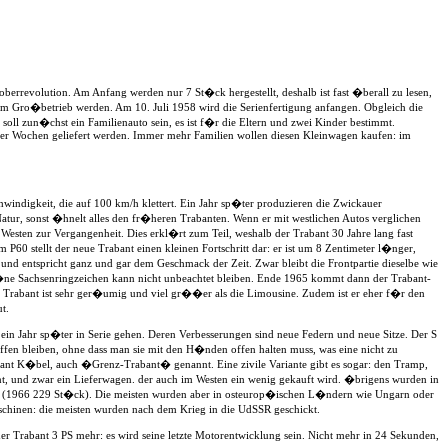
berrevolution. Am Anfang werden nur 7 St�ck hergestellt, deshalb ist fast �berall zu lesen,
inem Gro�betrieb werden. Am 10. Juli 1958 wird die Serienfertigung anfangen. Obgleich die
ll zun�chst ein Familienauto sein, es ist f�r die Eltern und zwei Kinder bestimmt.
vier Wochen geliefert werden. Immer mehr Familien wollen diesen Kleinwagen kaufen: im
indigkeit, die auf 100 km/h klettert. Ein Jahr sp�ter produzieren die Zwickauer
r, sonst �hnelt alles den fr�heren Trabanten. Wenn er mit westlichen Autos verglichen
 Westen zur Vergangenheit. Dies erkl�rt zum Teil, weshalb der Trabant 30 Jahre lang fast
0 stellt der neue Trabant einen kleinen Fortschritt dar: er ist um 8 Zentimeter l�nger,
nd entspricht ganz und gar dem Geschmack der Zeit. Zwar bleibt die Frontpartie dieselbe wie
ne Sachsenringzeichen kann nicht unbeachtet bleiben. Ende 1965 kommt dann der Trabant-
Trabant ist sehr ger�umig und viel gr��er als die Limousine. Zudem ist er eher f�r den
t.
n Jahr sp�ter in Serie gehen. Deren Verbesserungen sind neue Federn und neue Sitze. Der S
en bleiben, ohne dass man sie mit den H�nden offen halten muss, was eine nicht zu
abant K�bel, auch �Grenz-Trabant� genannt. Eine zivile Variante gibt es sogar: den Tramp,
bant, und zwar ein Lieferwagen. der auch im Westen ein wenig gekauft wird. �brigens wurden in
sen (1966 229 St�ck). Die meisten wurden aber in osteurop�ischen L�ndern wie Ungarn oder
schinen: die meisten wurden nach dem Krieg in die UdSSR geschickt.
er Trabant 3 PS mehr: es wird seine letzte Motorentwicklung sein. Nicht mehr in 24 Sekunden,