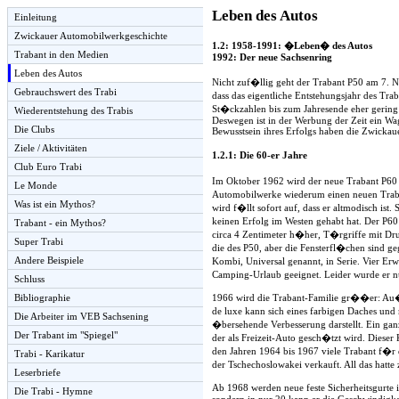
Leben des Autos
Einleitung
Zwickauer Automobilwerkgeschichte
1.2: 1958-1991: �Leben� des Autos
Trabant in den Medien
1992: Der neue Sachsenring
Leben des Autos
Nicht zuf�llig geht der Trabant P50 am 7. No
Gebrauchswert des Trabi
dass das eigentliche Entstehungsjahr des Tr
St�ckzahlen bis zum Jahresende eher gering 
Wiederentstehung des Trabis
Deswegen ist in der Werbung der Zeit ein Wa
Die Clubs
Bewusstsein ihres Erfolgs haben die Zwickau
Ziele / Aktivitäten
1.2.1: Die 60-er Jahre
Club Euro Trabi
Im Oktober 1962 wird der neue Trabant P60 d
Le Monde
Automobilwerke wiederum einen neuen Traban
Was ist ein Mythos?
wird f�llt sofort auf, dass er altmodisch is
keinen Erfolg im Westen gehabt hat. Der P60
Trabant - ein Mythos?
circa 4 Zentimeter h�her, T�rgriffe mit Dru
Super Trabi
die des P50, aber die Fensterfl�chen sind
Andere Beispiele
Kombi, Universal genannt, in Serie. Vier E
Camping-Urlaub geeignet. Leider wurde er nu
Schluss
1966 wird die Trabant-Familie gr��er: Au�e
Bibliographie
de luxe kann sich eines farbigen Daches un
Die Arbeiter im VEB Sachsening
�bersehende Verbesserung darstellt. Ein gan
Der Trabant im "Spiegel"
der als Freizeit-Auto gesch�tzt wird. Dieser
den Jahren 1964 bis 1967 viele Trabant f�r
Trabi - Karikatur
der Tschechoslowakei verkauft. All das hatt
Leserbriefe
Ab 1968 werden neue feste Sicherheitsgurte 
Die Trabi - Hymne
sondern in nur 20 kann er die Geschwindigke