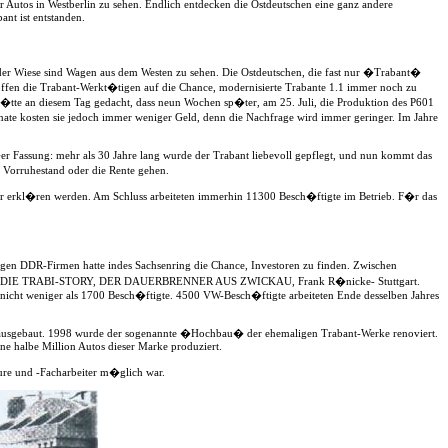
her Autos in Westberlin zu sehen. Endlich entdecken die Ostdeutschen eine ganz andere
nt ist entstanden.
der Wiese sind Wagen aus dem Westen zu sehen. Die Ostdeutschen, die fast nur �Trabant�
n die Trabant-Werkt�tigen auf die Chance, modernisierte Trabante 1.1 immer noch zu
h�tte an diesem Tag gedacht, dass neun Wochen sp�ter, am 25. Juli, die Produktion des P601
ate kosten sie jedoch immer weniger Geld, denn die Nachfrage wird immer geringer. Im Jahre
er Fassung: mehr als 30 Jahre lang wurde der Trabant liebevoll gepflegt, und nun kommt das
 Vorruhestand oder die Rente gehen.
�ter erkl�ren werden. Am Schluss arbeiteten immerhin 11300 Besch�ftigte im Betrieb. F�r das
ligen DDR-Firmen hatte indes Sachsenring die Chance, Investoren zu finden. Zwischen
DIE TRABI-STORY, DER DAUERBRENNER AUS ZWICKAU, Frank R�nicke- Stuttgart.
t nicht weniger als 1700 Besch�ftigte. 4500 VW-Besch�ftigte arbeiteten Ende desselben Jahres
 ausgebaut. 1998 wurde der sogenannte �Hochbau� der ehemaligen Trabant-Werke renoviert.
e halbe Million Autos dieser Marke produziert.
ure und -Facharbeiter m�glich war.