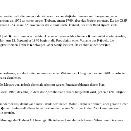
en werden sich die immer zahlreicheren Trabant-K�ufer bewusst und fangen an, jedes
eten bis 1973 an einem neuen Trabant, einem P760, aber das Projekt scheitert. Da die CSSR
ahres 1973 ist am 22. November der einmillionste Trabant, der vom Band l�uft. Viele
 Qualit�t wird immer schlechter. Die verschlissener Maschinen k�nnen nicht ersetzt werden,
ert. Am 12. September 1978 beginnt die Produktion einer Variante des K�bels: die
 Regisseur einen Trabi-K�belwagen, aber wei� lackiert. Da es aber keinen wei�en
aufzubauen, um dort unter anderem an einer Weiterentwicklung des Trabant P601 zu arbeiten.
rung abgelehnt.
olo-Motors vor, jedoch abermals scheitert wegen Finanzproblemen dieser Plan.
wird. 1986, das Jahr, in dem der 2,5millionste Trabant hergestellt wird, gehen 34200 St�ck
r moderner aus, damit kann man - dank dem neuen Motor - schneller fahren, aber gerade dieser
nnen. Indes stellt dieser letzte Trabant den letzten Stolz der in den Zwickauer Werken
e erreicht.
Montage des Trabant 1.1 beteiligt. Die Arbeiter handeln nach bestem Wissen und Gewissen ...