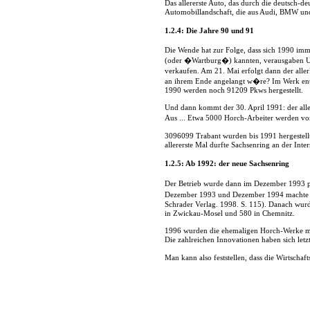
Das allererste Auto, das durch die deutsch-d
Automobillandschaft, die aus Audi, BMW und 
1.2.4: Die Jahre 90 und 91
Die Wende hat zur Folge, dass sich 1990 im
(oder �Wartburg�) kannten, verausgaben Un
verkaufen. Am 21. Mai erfolgt dann der alle
an ihrem Ende angelangt w�re? Im Werk ents
1990 werden noch 91209 Pkws hergestellt.
Und dann kommt der 30. April 1991: der alle
Aus ... Etwa 5000 Horch-Arbeiter werden vo
3096099 Trabant wurden bis 1991 hergestellt
allererste Mal durfte Sachsenring an der Int
1.2.5: Ab 1992: der neue Sachsenring
Der Betrieb wurde dann im Dezember 1993 pri
Dezember 1993 und Dezember 1994 machte d
Schrader Verlag. 1998. S. 115). Danach wurd
in Zwickau-Mosel und 580 in Chemnitz.
1996 wurden die ehemaligen Horch-Werke mo
Die zahlreichen Innovationen haben sich let
Man kann also feststellen, dass die Wirtsc