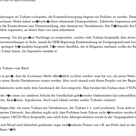
nderungen im Trabant vorhanden, die Ersatzteilversorgung beginnt ein Problem zu werden. Dess
Zwickauer Werke haben un�berbr�ckbar scheinende Finanzprobleme. Zahlreiche Ingenieure arbeit
en die Konstrukteure eine Neuentwicklung, aber diesmal mit Viertaktmotor. Der H�hepunkt des J
erk organisiert, an denen Stars von einst teilnehmen.
euerung: Um dei gro�en Nachfrage zu entsprechen, werden viele Trabant hergestellt, aber deren
eiterentwicklungen in Sicht, zumal die DDR Regierung Kostensenkung im Fertigungsaufwand ford
geringen St�ckzahlen hergestellt. F�r einen Spielfilm, der in Bulgarien stattfand, wollte der
Tramp bauen. Im September entsteht er.
te Trabant vom Band.
 so gro�, dass die Zwickauer Werke allm�hlich zu klein werden: man hat vor, ein neues Werk 
 einen Skoda-Viertaktmotor ersetzt werden. Aber noch einmal wird dieses Projekt von der Regie
weitaktmotor nicht mehr dem Geschmack der Zeit entspricht. Man bereitet den Einbau eines VW-P
der f�r einen zur mittleren Schicht der Gesellschaft geh�renden Ostdeutschen fast unbezahlbar 
arien, Rum�nien, Jugoslawien. Auch nach Island werden wieder Trabante verkauft.
iges Jahr: ein neuer Trabant mit Viertaktmotor, der Trabant 1.1, wird produziert. Zwar sieht e
zierten Fahrwerk. Aus alledem ergibt sich, dass Probleme beim Fahren nicht �bersehen werden k�
rigens 146550 Pkws hergestellt; eine solch hohe Jahresproduktion wurde in der Vergangenheit ni
d Mosel wird fieberhaft gearbeitet; sogar ausl�ndische Firmen wie z.B. aus Polen sind an der 
Mauer f�llt.