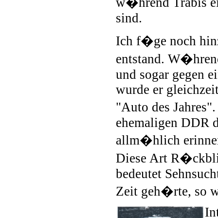
w�hrend Trabis ei
sind.
Ich f�ge noch hin
entstand. W�hrend
und sogar gegen ei
wurde er gleichzei
"Auto des Jahres".
ehemaligen DDR di
allm�hlich erinner
Diese Art R�ckblic
bedeutet Sehnsuch
Zeit geh�rte, so w
In