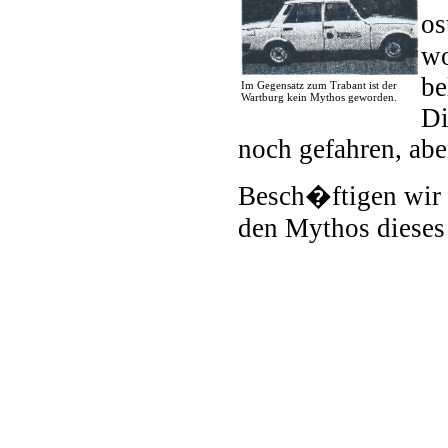
os
wo
be
Im Gegensatz zum Trabant ist der
Wartburg kein Mythos geworden.
Di
noch gefahren, abe
Besch�ftigen wir 
den Mythos dieses 