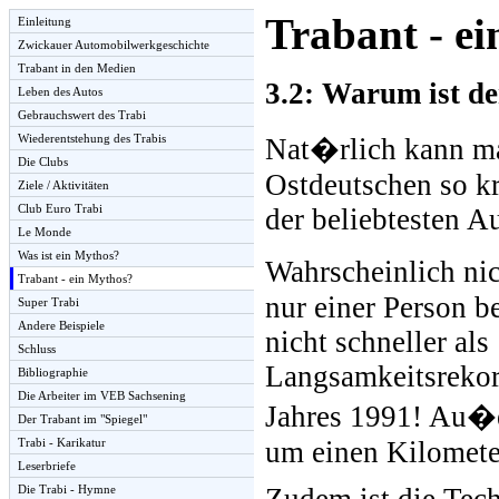
Trabant - e
Einleitung
Zwickauer Automobilwerkgeschichte
Trabant in den Medien
3.2: Warum ist d
Leben des Autos
Gebrauchswert des Trabi
Wiederentstehung des Trabis
Nat�rlich kann ma
Die Clubs
Ostdeutschen so kri
Ziele / Aktivitäten
Club Euro Trabi
der beliebtesten Au
Le Monde
Was ist ein Mythos?
Wahrscheinlich ni
Trabant - ein Mythos?
nur einer Person b
Super Trabi
Andere Beispiele
nicht schneller als
Schluss
Langsamkeitsrekor
Bibliographie
Die Arbeiter im VEB Sachsening
Jahres 1991! Au�e
Der Trabant im "Spiegel"
Trabi - Karikatur
um einen Kilomete
Leserbriefe
Die Trabi - Hymne