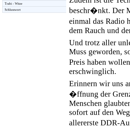
Zudem ist die Tec
Trabi - Witze
beschr�nkt. Der M
Schlusswort
einmal das Radio 
dem Rauch und den
Und trotz aller un
Muss geworden, so
Preis haben wollen 
erschwinglich.
Erinnern wir uns 
�ffnung der Gren
Menschen glaubten
sofort auf den We
allererste DDR-Au