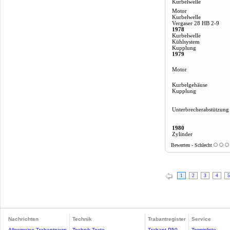
Kurbelwelle
Motor
Kurbelwelle
Vergaser 28 HB 2-9
1978
Kurbelwelle
Kühlsystem
Kupplung
1979
Motor
Kurbelgehäuse
Kupplung
Unterbrecherabstützung
1980
Zylinder
Bewerten - Schlecht
1
2
3
4
5
Nachrichten
Technik
Trabantregister
Service
Allgemeine Trabantnews
Technik-Texte
Trabant P50
Terminliste