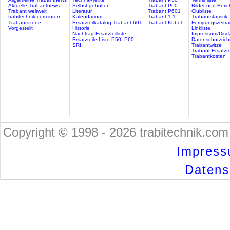
Aktuelle Trabantnews
Selbst geholfen
Trabant P60
Bilder und Beric
Trabant weltweit
Literatur
Trabant P601
Clubliste
trabitechnik.com intern
Kalendarium
Trabant 1.1
Trabantstatistik
Trabantszene
Ersatzteilkatalog Trabant 601
Trabant Kübel
Fertigungszeitr
Vorgestellt
Historie
Linkliste
Nachtrag Ersatzteilliste
Impressum/Discl
Ersatzteile-Liste P50, P60
Datenschutzricht
SRI
Trabantwitze
Trabant Ersatzte
Trabantkosten
Copyright © 1998 - 2026 trabitechnik.com 
Impress
Datensc