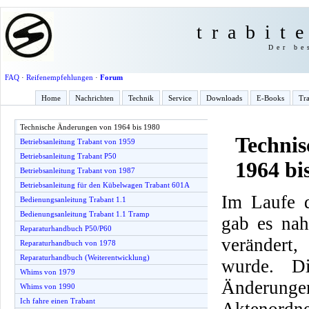
trabit
Der be
FAQ
·
Reifenempfehlungen
·
Forum
Home
Nachrichten
Technik
Service
Downloads
E-Books
Tra
Technische Änderungen von 1964 bis 1980
Techni
Betriebsanleitung Trabant von 1959
Betriebsanleitung Trabant P50
1964 bi
Betriebsanleitung Trabant von 1987
Betriebsanleitung für den Kübelwagen Trabant 601A
Im Laufe d
Bedienungsanleitung Trabant 1.1
Bedienungsanleitung Trabant 1.1 Tramp
gab es nah
Reparaturhandbuch P50/P60
verändert,
Reparaturhandbuch von 1978
Reparaturhandbuch (Weiterentwicklung)
wurde. Di
Whims von 1979
Änderun
Whims von 1990
Ich fahre einen Trabant
Aktenordne