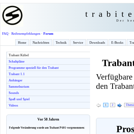
trabit
Der be
FAQ
·
Reifenempfehlungen
·
Forum
Home
Nachrichten
Technik
Service
Downloads
E-Books
Tra
Trabant Kübel
Traban
Schaltpläne
Programme speziell für den Trabant
Trabant 1.1
Verfügbare
Anhänger
den Traban
Sammelsurium
Sounds
Spaß und Spiel
1
2
Übersi
Videos
Vor 58 Jahren
Pros
Folgende Veränderung wurde am Trabant P 601 vorgenommen: