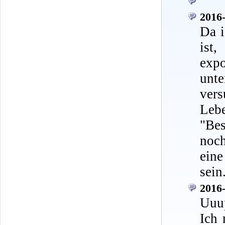
2016-
Da i
ist
exp
unt
ver
Leb
"Be
noch
eine
sein
2016-
Uuu
Ich 