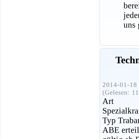
bere
jede
uns 
Tech
2014-01-18 
(Gelesen: 1
Art 
Spezialkra
Typ Traba
ABE ertei