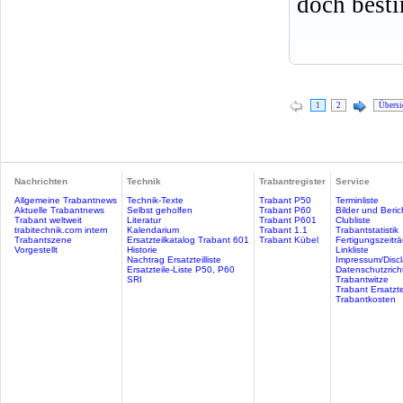
doch best
1
2
Übersi
Nachrichten
Technik
Trabantregister
Service
Allgemeine Trabantnews
Technik-Texte
Trabant P50
Terminliste
Aktuelle Trabantnews
Selbst geholfen
Trabant P60
Bilder und Beric
Trabant weltweit
Literatur
Trabant P601
Clubliste
trabitechnik.com intern
Kalendarium
Trabant 1.1
Trabantstatistik
Trabantszene
Ersatzteilkatalog Trabant 601
Trabant Kübel
Fertigungszeitr
Vorgestellt
Historie
Linkliste
Nachtrag Ersatzteilliste
Impressum/Discl
Ersatzteile-Liste P50, P60
Datenschutzricht
SRI
Trabantwitze
Trabant Ersatzte
Trabantkosten