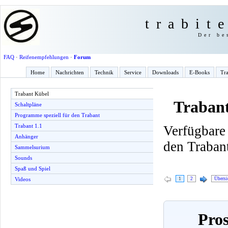
trabit
Der be
FAQ
·
Reifenempfehlungen
·
Forum
Home
Nachrichten
Technik
Service
Downloads
E-Books
Tra
Trabant Kübel
Traban
Schaltpläne
Programme speziell für den Trabant
Trabant 1.1
Verfügbare
Anhänger
den Traban
Sammelsurium
Sounds
Spaß und Spiel
1
2
Übersi
Videos
Pros