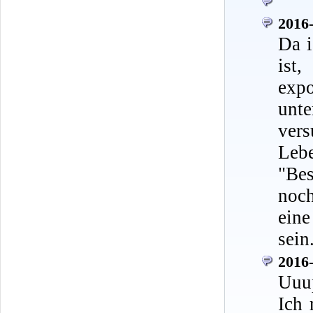
2016-
Da i
ist
exp
unt
ver
Leb
"Be
noch
eine
sein
2016-
Uuu
Ich 