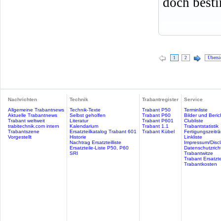
doch best
1
2
Übersi
Nachrichten
Technik
Trabantregister
Service
Allgemeine Trabantnews
Technik-Texte
Trabant P50
Terminliste
Aktuelle Trabantnews
Selbst geholfen
Trabant P60
Bilder und Beric
Trabant weltweit
Literatur
Trabant P601
Clubliste
trabitechnik.com intern
Kalendarium
Trabant 1.1
Trabantstatistik
Trabantszene
Ersatzteilkatalog Trabant 601
Trabant Kübel
Fertigungszeitr
Vorgestellt
Historie
Linkliste
Nachtrag Ersatzteilliste
Impressum/Discl
Ersatzteile-Liste P50, P60
Datenschutzricht
SRI
Trabantwitze
Trabant Ersatzte
Trabantkosten