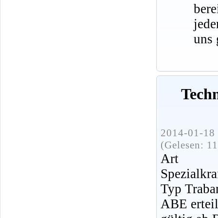
bere
jede
uns 
Tech
2014-01-18 
(Gelesen: 1
Art 
Spezialkra
Typ Traba
ABE ertei