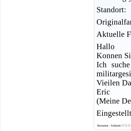
Standort:
Originalf
Aktuelle 
Hallo
Konnen Sie
Ich such
militarges
Vieilen D
Eric
(Meine Deu
Eingestell
Bewerten - Schlecht