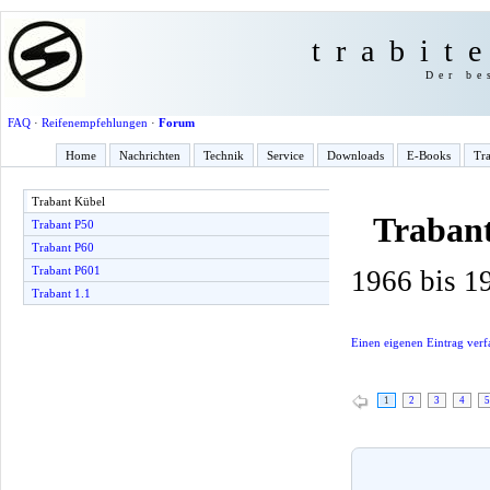
trabit
Der be
FAQ
·
Reifenempfehlungen
·
Forum
Home
Nachrichten
Technik
Service
Downloads
E-Books
Tra
Trabant Kübel
Traban
Trabant P50
Trabant P60
Trabant P601
1966 bis 1
Trabant 1.1
Einen eigenen Eintrag verf
1
2
3
4
5