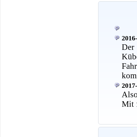
2016-
Der 
Kü
Fah
komm
2017-
Also
Mit 