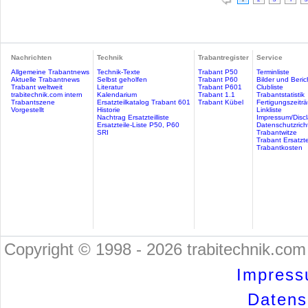
Nachrichten
Technik
Trabantregister
Service
Allgemeine Trabantnews
Technik-Texte
Trabant P50
Terminliste
Aktuelle Trabantnews
Selbst geholfen
Trabant P60
Bilder und Beric
Trabant weltweit
Literatur
Trabant P601
Clubliste
trabitechnik.com intern
Kalendarium
Trabant 1.1
Trabantstatistik
Trabantszene
Ersatzteilkatalog Trabant 601
Trabant Kübel
Fertigungszeitr
Vorgestellt
Historie
Linkliste
Nachtrag Ersatzteilliste
Impressum/Discl
Ersatzteile-Liste P50, P60
Datenschutzricht
SRI
Trabantwitze
Trabant Ersatzte
Trabantkosten
Copyright © 1998 - 2026 trabitechnik.com 
Impress
Datensc