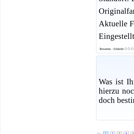
Originalf
Aktuelle F
Eingestell
Bewerten - Schlecht
Was ist I
hierzu no
doch best
1
2
3
4
5