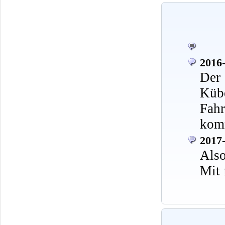
2016-
Der 
Kü
Fah
komm
2017-
Also
Mit 