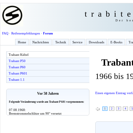
trabit
Der be
FAQ
·
Reifenempfehlungen
·
Forum
Home
Nachrichten
Technik
Service
Downloads
E-Books
Tra
Trabant Kübel
Traban
Trabant P50
Trabant P60
Trabant P601
1966 bis 1
Trabant 1.1
Einen eigenen Eintrag verf
Vor 58 Jahren
Folgende Veränderung wurde am Trabant P 601 vorgenommen:
1
2
3
4
5
07.08.1968:
Bremstrommelschlitze um 90° versetzt