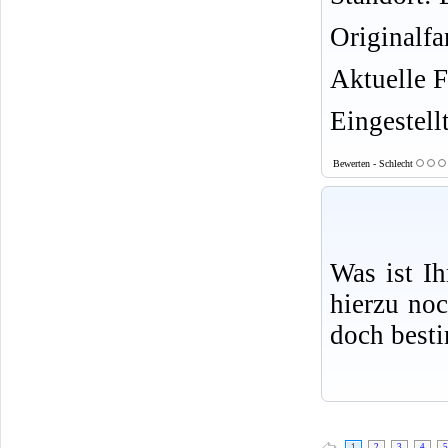
Originalf
Aktuelle F
Eingestell
Bewerten - Schlecht
Was ist I
hierzu no
doch best
1
2
3
4
5