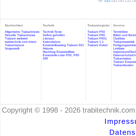
Nachrichten
Technik
Trabantregister
Service
Allgemeine Trabantnews
Technik-Texte
Trabant P50
Terminliste
Aktuelle Trabantnews
Selbst geholfen
Trabant P60
Bilder und Beric
Trabant weltweit
Literatur
Trabant P601
Clubliste
trabitechnik.com intern
Kalendarium
Trabant 1.1
Trabantstatistik
Trabantszene
Ersatzteilkatalog Trabant 601
Trabant Kübel
Fertigungszeitr
Vorgestellt
Historie
Linkliste
Nachtrag Ersatzteilliste
Impressum/Discl
Ersatzteile-Liste P50, P60
Datenschutzricht
SRI
Trabantwitze
Trabant Ersatzte
Trabantkosten
Copyright © 1998 - 2026 trabitechnik.com 
Impress
Datensc