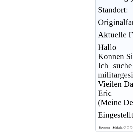
Standort:
Originalf
Aktuelle 
Hallo
Konnen Sie
Ich such
militarges
Vieilen D
Eric
(Meine Deu
Eingestell
Bewerten - Schlecht