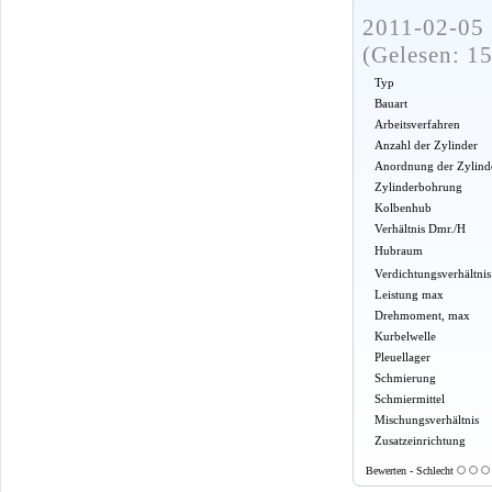
2011-02-05 
(Gelesen: 1
Typ
Bauart
Arbeitsverfahren
Anzahl der Zylinder
Anordnung der Zylind
Zylinderbohrung
Kolbenhub
Verhältnis Dmr./H
Hubraum
Verdichtungsverhältnis
Leistung max
Drehmoment, max
Kurbelwelle
Pleuellager
Schmierung
Schmiermittel
Mischungsverhältnis
Zusatzeinrichtung
Bewerten - Schlecht