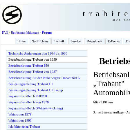
trabit
Der be
FAQ
·
Reifenempfehlungen
·
Forum
Home
Nachrichten
Technik
Service
Downloads
E-Books
Tra
Technische Änderungen von 1964 bis 1980
Betrieb
Betriebsanleitung Trabant von 1959
Betriebsanleitung Trabant P50
Betriebsanleitung Trabant von 1987
Betriebsan
Betriebsanleitung für den Kübelwagen Trabant 601A
„Traba
Bedienungsanleitung Trabant 1.1
Automobil
Bedienungsanleitung Trabant 1.1 Tramp
Reparaturhandbuch P50/P60
Mit 71 Bildern
Reparaturhandbuch von 1978
Reparaturhandbuch (Weiterentwicklung)
3., verbesserte Auflage - 
Whims von 1979
Whims von 1990
Ich fahre einen Trabant