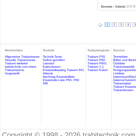
Bewerten - Schlecht
1
2
3
4
5
Nachrichten
Technik
Trabantregister
Service
Allgemeine Trabantnews
Technik-Texte
Trabant P50
Terminliste
Aktuelle Trabantnews
Selbst geholfen
Trabant P60
Bilder und Beric
Trabant weltweit
Literatur
Trabant P601
Clubliste
trabitechnik.com intern
Kalendarium
Trabant 1.1
Trabantstatistik
Trabantszene
Ersatzteilkatalog Trabant 601
Trabant Kübel
Fertigungszeitr
Vorgestellt
Historie
Linkliste
Nachtrag Ersatzteilliste
Impressum/Discl
Ersatzteile-Liste P50, P60
Datenschutzricht
SRI
Trabantwitze
Trabant Ersatzte
Trabantkosten
Copyright © 1998 - 2026 trabitechnik.com 