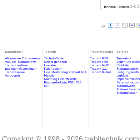
Bewerten - Schlecht
1
2
3
4
5
Nachrichten
Technik
Trabantregister
Service
Allgemeine Trabantnews
Technik-Texte
Trabant P50
Terminliste
Aktuelle Trabantnews
Selbst geholfen
Trabant P60
Bilder und Beric
Trabant weltweit
Literatur
Trabant P601
Clubliste
trabitechnik.com intern
Kalendarium
Trabant 1.1
Trabantstatistik
Trabantszene
Ersatzteilkatalog Trabant 601
Trabant Kübel
Fertigungszeitr
Vorgestellt
Historie
Linkliste
Nachtrag Ersatzteilliste
Impressum/Discl
Ersatzteile-Liste P50, P60
Datenschutzricht
SRI
Trabantwitze
Trabant Ersatzte
Trabantkosten
Copyright © 1998 - 2026 trabitechnik.com 