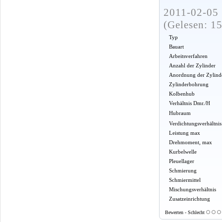
2011-02-05 
(Gelesen: 1
Typ
Bauart
Arbeitsverfahren
Anzahl der Zylinder
Anordnung der Zylind
Zylinderbohrung
Kolbenhub
Verhältnis Dmr./H
Hubraum
Verdichtungsverhältnis
Leistung max
Drehmoment, max
Kurbelwelle
Pleuellager
Schmierung
Schmiermittel
Mischungsverhältnis
Zusatzeinrichtung
Bewerten - Schlecht