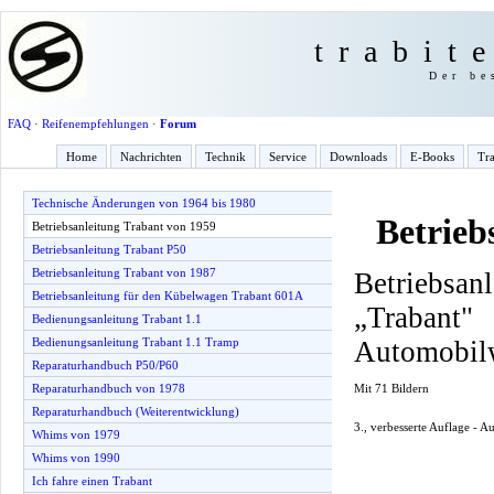
trabit
Der be
FAQ
·
Reifenempfehlungen
·
Forum
Home
Nachrichten
Technik
Service
Downloads
E-Books
Tra
Technische Änderungen von 1964 bis 1980
Betrieb
Betriebsanleitung Trabant von 1959
Betriebsanleitung Trabant P50
Betriebsanleitung Trabant von 1987
Betriebsan
Betriebsanleitung für den Kübelwagen Trabant 601A
„Traba
Bedienungsanleitung Trabant 1.1
Automobil
Bedienungsanleitung Trabant 1.1 Tramp
Reparaturhandbuch P50/P60
Mit 71 Bildern
Reparaturhandbuch von 1978
Reparaturhandbuch (Weiterentwicklung)
3., verbesserte Auflage - 
Whims von 1979
Whims von 1990
Ich fahre einen Trabant