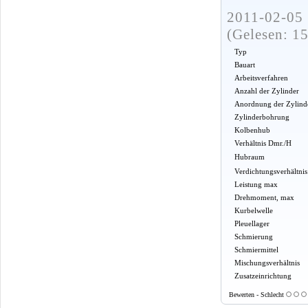
2011-02-05 
(Gelesen: 1
Typ
Bauart
Arbeitsverfahren
Anzahl der Zylinder
Anordnung der Zylind
Zylinderbohrung
Kolbenhub
Verhältnis Dmr./H
Hubraum
Verdichtungsverhältnis
Leistung max
Drehmoment, max
Kurbelwelle
Pleuellager
Schmierung
Schmiermittel
Mischungsverhältnis
Zusatzeinrichtung
Bewerten - Schlecht