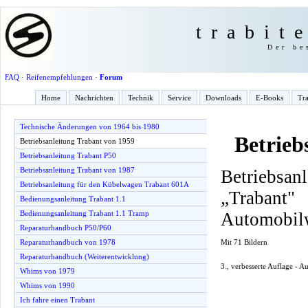
trabit
Der be
FAQ
·
Reifenempfehlungen
·
Forum
Home
Nachrichten
Technik
Service
Downloads
E-Books
Tra
Technische Änderungen von 1964 bis 1980
Betrieb
Betriebsanleitung Trabant von 1959
Betriebsanleitung Trabant P50
Betriebsanleitung Trabant von 1987
Betriebsan
Betriebsanleitung für den Kübelwagen Trabant 601A
„Traba
Bedienungsanleitung Trabant 1.1
Automobil
Bedienungsanleitung Trabant 1.1 Tramp
Reparaturhandbuch P50/P60
Mit 71 Bildern
Reparaturhandbuch von 1978
Reparaturhandbuch (Weiterentwicklung)
3., verbesserte Auflage - 
Whims von 1979
Whims von 1990
Ich fahre einen Trabant