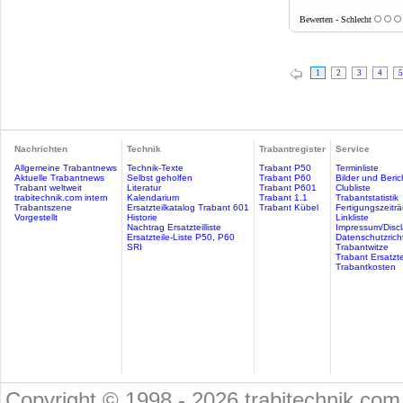
Bewerten - Schlecht
1
2
3
4
5
Nachrichten
Technik
Trabantregister
Service
Allgemeine Trabantnews
Technik-Texte
Trabant P50
Terminliste
Aktuelle Trabantnews
Selbst geholfen
Trabant P60
Bilder und Beric
Trabant weltweit
Literatur
Trabant P601
Clubliste
trabitechnik.com intern
Kalendarium
Trabant 1.1
Trabantstatistik
Trabantszene
Ersatzteilkatalog Trabant 601
Trabant Kübel
Fertigungszeitr
Vorgestellt
Historie
Linkliste
Nachtrag Ersatzteilliste
Impressum/Discl
Ersatzteile-Liste P50, P60
Datenschutzricht
SRI
Trabantwitze
Trabant Ersatzte
Trabantkosten
Copyright © 1998 - 2026 trabitechnik.com 