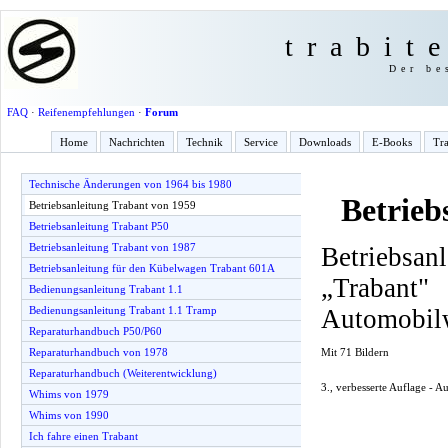
trabit
Der be
FAQ
·
Reifenempfehlungen
·
Forum
Home
Nachrichten
Technik
Service
Downloads
E-Books
Tra
Technische Änderungen von 1964 bis 1980
Betrieb
Betriebsanleitung Trabant von 1959
Betriebsanleitung Trabant P50
Betriebsanleitung Trabant von 1987
Betriebsan
Betriebsanleitung für den Kübelwagen Trabant 601A
„Traba
Bedienungsanleitung Trabant 1.1
Automobil
Bedienungsanleitung Trabant 1.1 Tramp
Reparaturhandbuch P50/P60
Mit 71 Bildern
Reparaturhandbuch von 1978
Reparaturhandbuch (Weiterentwicklung)
3., verbesserte Auflage - 
Whims von 1979
Whims von 1990
Ich fahre einen Trabant