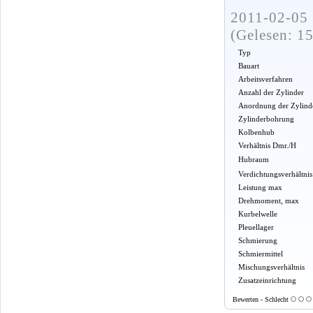
2011-02-05 
(Gelesen: 1
Typ
Bauart
Arbeitsverfahren
Anzahl der Zylinder
Anordnung der Zylind
Zylinderbohrung
Kolbenhub
Verhältnis Dmr./H
Hubraum
Verdichtungsverhältnis
Leistung max
Drehmoment, max
Kurbelwelle
Pleuellager
Schmierung
Schmiermittel
Mischungsverhältnis
Zusatzeinrichtung
Bewerten - Schlecht