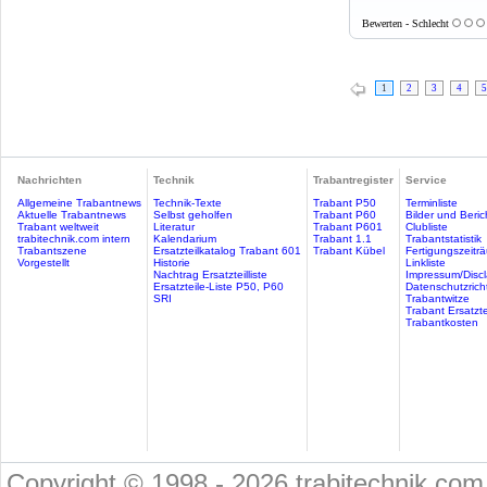
Bewerten - Schlecht
1
2
3
4
5
Nachrichten
Technik
Trabantregister
Service
Allgemeine Trabantnews
Technik-Texte
Trabant P50
Terminliste
Aktuelle Trabantnews
Selbst geholfen
Trabant P60
Bilder und Beric
Trabant weltweit
Literatur
Trabant P601
Clubliste
trabitechnik.com intern
Kalendarium
Trabant 1.1
Trabantstatistik
Trabantszene
Ersatzteilkatalog Trabant 601
Trabant Kübel
Fertigungszeitr
Vorgestellt
Historie
Linkliste
Nachtrag Ersatzteilliste
Impressum/Discl
Ersatzteile-Liste P50, P60
Datenschutzricht
SRI
Trabantwitze
Trabant Ersatzte
Trabantkosten
Copyright © 1998 - 2026 trabitechnik.com 