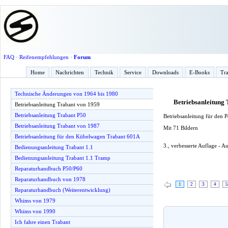
FAQ
·
Reifenempfehlungen
·
Forum
Home
Nachrichten
Technik
Service
Downloads
E-Books
Tra
Technische Änderungen von 1964 bis 1980
Betriebsanleitung
Betriebsanleitung Trabant von 1959
Betriebsanleitung Trabant P50
Betriebsanleitung für den
Betriebsanleitung Trabant von 1987
Mit 71 Bildern
Betriebsanleitung für den Kübelwagen Trabant 601A
3., verbesserte Auflage - 
Bedienungsanleitung Trabant 1.1
Bedienungsanleitung Trabant 1.1 Tramp
Reparaturhandbuch P50/P60
Reparaturhandbuch von 1978
1
2
3
4
5
Reparaturhandbuch (Weiterentwicklung)
Whims von 1979
Whims von 1990
Ich fahre einen Trabant