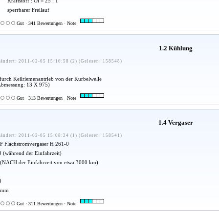
Kraftstoff : Öl = 25 : 1
sperrbarer Freilauf
Gut · 341 Bewertungen · Note
1.2 Kühlung
ändert: 2011-02-05 15:10:58 (2) (Gelesen: 158548)
durch Keilriemenantrieb von der Kurbelwelle
Abmessung: 13 X 975)
Gut · 313 Bewertungen · Note
1.4 Vergaser
ändert: 2011-02-05 15:08:24 (1) (Gelesen: 158541)
F Flachstromvergaser H 261-0
 (während der Einfahrzeit)
 (NACH der Einfahrzeit von etwa 3000 km)
0
 mm
Gut · 311 Bewertungen · Note