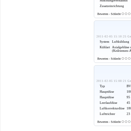
Mischungsverhältnis
Zusatzeinrichtung
Bewerten - Schlecht
2011-02-05 15:10:25 Ge
System
Luftkühlung
Kühlart
Axialgebläse 
(Keilriemen-
Bewerten - Schlecht
2011-02-05 15:08:21 Ge
Typ
BV
Hauptdüse
100
Hauptdüse
95
Leerlaufdüse
45
Luftkorrekturdüse
18
Lufttrichter
23
Bewerten - Schlecht