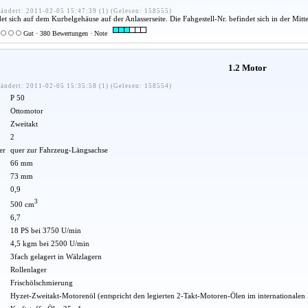
ändert: 2011-02-05 15:47:39 (1) (Gelesen: 158555)
sich auf dem Kurbelgehäuse auf der Anlasserseite. Die Fahgestell-Nr. befindet sich in der Mitte
Gut · 380 Bewertungen · Note
1.2 Motor
ändert: 2011-02-05 15:35:58 (1) (Gelesen: 158554)
P 50
Ottomotor
Zweitakt
2
er
quer zur Fahrzeug-Längsachse
66 mm
73 mm
0,9
3
500 cm
6,7
18 PS bei 3750 U/min
4,5 kgm bei 2500 U/min
3fach gelagert in Wälzlagern
Rollenlager
Frischölschmierung
Hyzet-Zweitakt-Motorenöl (entspricht den legierten 2-Takt-Motoren-Ölen im internationalen