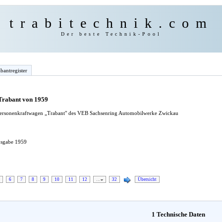
trabitechnik.com
Der beste Technik-Pool
bantregister
 Trabant von 1959
 Personenkraftwagen „Trabant" des VEB Sachsenring Automobilwerke Zwickau
Ausgabe 1959
6
7
8
9
10
11
12
…
32
Übersicht
1 Technische Daten