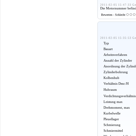
2011-02-05 15:47:33 Ge
Die Motornummer befindet 
Bewerten - Schlecht
2011-02-05 15:35:53 Ge
Typ
Bauart
Arbeitsverfahren
Anzahl der Zylinder
Anordnung der Zylind
Zylinderbohrung
Kolbenhub
Verhältnis Dmr./H
Hubraum
Verdichtungsverhältnis
Leistung max
Drehmoment, max
Kurbelwelle
Pleuellager
Schmierung
Schmiermittel