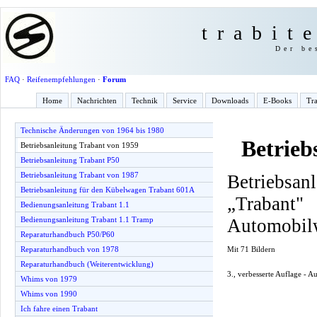
trabit
Der be
FAQ
·
Reifenempfehlungen
·
Forum
Home
Nachrichten
Technik
Service
Downloads
E-Books
Tra
Technische Änderungen von 1964 bis 1980
Betrieb
Betriebsanleitung Trabant von 1959
Betriebsanleitung Trabant P50
Betriebsanleitung Trabant von 1987
Betriebsan
Betriebsanleitung für den Kübelwagen Trabant 601A
„Traba
Bedienungsanleitung Trabant 1.1
Automobil
Bedienungsanleitung Trabant 1.1 Tramp
Reparaturhandbuch P50/P60
Mit 71 Bildern
Reparaturhandbuch von 1978
Reparaturhandbuch (Weiterentwicklung)
3., verbesserte Auflage - 
Whims von 1979
Whims von 1990
Ich fahre einen Trabant