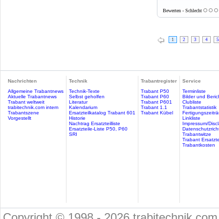
Bewerten - Schlecht
1
2
3
4
5
Nachrichten
Technik
Trabantregister
Service
Allgemeine Trabantnews
Technik-Texte
Trabant P50
Terminliste
Aktuelle Trabantnews
Selbst geholfen
Trabant P60
Bilder und Beric
Trabant weltweit
Literatur
Trabant P601
Clubliste
trabitechnik.com intern
Kalendarium
Trabant 1.1
Trabantstatistik
Trabantszene
Ersatzteilkatalog Trabant 601
Trabant Kübel
Fertigungszeitr
Vorgestellt
Historie
Linkliste
Nachtrag Ersatzteilliste
Impressum/Discl
Ersatzteile-Liste P50, P60
Datenschutzricht
SRI
Trabantwitze
Trabant Ersatzte
Trabantkosten
Copyright © 1998 - 2026 trabitechnik.com 