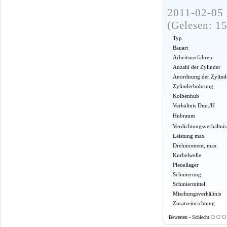
2011-02-05 
(Gelesen: 1
Typ
Bauart
Arbeitsverfahren
Anzahl der Zylinder
Anordnung der Zylind
Zylinderbohrung
Kolbenhub
Verhältnis Dmr./H
Hubraum
Verdichtungsverhältnis
Leistung max
Drehmoment, max
Kurbelwelle
Pleuellager
Schmierung
Schmiermittel
Mischungsverhältnis
Zusatzeinrichtung
Bewerten - Schlecht