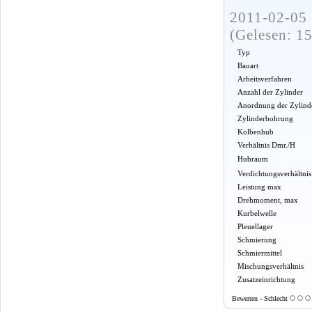
2011-02-05 
(Gelesen: 1
Typ
Bauart
Arbeitsverfahren
Anzahl der Zylinder
Anordnung der Zylind
Zylinderbohrung
Kolbenhub
Verhältnis Dmr./H
Hubraum
Verdichtungsverhältnis
Leistung max
Drehmoment, max
Kurbelwelle
Pleuellager
Schmierung
Schmiermittel
Mischungsverhältnis
Zusatzeinrichtung
Bewerten - Schlecht