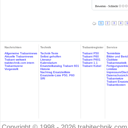
Bewerten - Schlecht
1
2
3
4
5
Nachrichten
Technik
Trabantregister
Service
Allgemeine Trabantnews
Technik-Texte
Trabant P50
Terminliste
Aktuelle Trabantnews
Selbst geholfen
Trabant P60
Bilder und Beric
Trabant weltweit
Literatur
Trabant P601
Clubliste
trabitechnik.com intern
Kalendarium
Trabant 1.1
Trabantstatistik
Trabantszene
Ersatzteilkatalog Trabant 601
Trabant Kübel
Fertigungszeitr
Vorgestellt
Historie
Linkliste
Nachtrag Ersatzteilliste
Impressum/Discl
Ersatzteile-Liste P50, P60
Datenschutzricht
SRI
Trabantwitze
Trabant Ersatzte
Trabantkosten
Copyright © 1998 - 2026 trabitechnik.com 