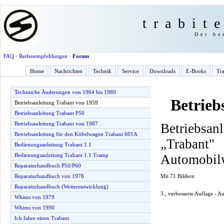
trabit
Der be
FAQ
·
Reifenempfehlungen
·
Forum
Home
Nachrichten
Technik
Service
Downloads
E-Books
Tra
Technische Änderungen von 1964 bis 1980
Betrieb
Betriebsanleitung Trabant von 1959
Betriebsanleitung Trabant P50
Betriebsanleitung Trabant von 1987
Betriebsan
Betriebsanleitung für den Kübelwagen Trabant 601A
„Traba
Bedienungsanleitung Trabant 1.1
Automobil
Bedienungsanleitung Trabant 1.1 Tramp
Reparaturhandbuch P50/P60
Mit 71 Bildern
Reparaturhandbuch von 1978
Reparaturhandbuch (Weiterentwicklung)
3., verbesserte Auflage - 
Whims von 1979
Whims von 1990
Ich fahre einen Trabant