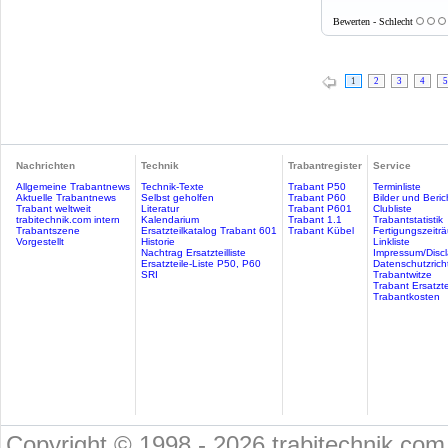
Bewerten - Schlecht
1
2
3
4
5
Nachrichten
Technik
Trabantregister
Service
Allgemeine Trabantnews
Technik-Texte
Trabant P50
Terminliste
Aktuelle Trabantnews
Selbst geholfen
Trabant P60
Bilder und Beric
Trabant weltweit
Literatur
Trabant P601
Clubliste
trabitechnik.com intern
Kalendarium
Trabant 1.1
Trabantstatistik
Trabantszene
Ersatzteilkatalog Trabant 601
Trabant Kübel
Fertigungszeitr
Vorgestellt
Historie
Linkliste
Nachtrag Ersatzteilliste
Impressum/Discl
Ersatzteile-Liste P50, P60
Datenschutzricht
SRI
Trabantwitze
Trabant Ersatzte
Trabantkosten
Copyright © 1998 - 2026 trabitechnik.com 