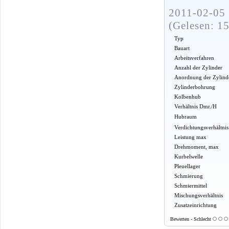
2011-02-05 
(Gelesen: 1
Typ
Bauart
Arbeitsverfahren
Anzahl der Zylinder
Anordnung der Zylind
Zylinderbohrung
Kolbenhub
Verhältnis Dmr./H
Hubraum
Verdichtungsverhältnis
Leistung max
Drehmoment, max
Kurbelwelle
Pleuellager
Schmierung
Schmiermittel
Mischungsverhältnis
Zusatzeinrichtung
Bewerten - Schlecht