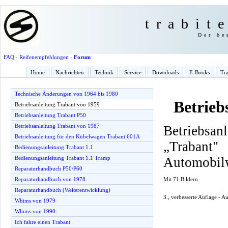
trabit
Der be
FAQ
·
Reifenempfehlungen
·
Forum
Home
Nachrichten
Technik
Service
Downloads
E-Books
Tra
Technische Änderungen von 1964 bis 1980
Betrieb
Betriebsanleitung Trabant von 1959
Betriebsanleitung Trabant P50
Betriebsanleitung Trabant von 1987
Betriebsan
Betriebsanleitung für den Kübelwagen Trabant 601A
„Traba
Bedienungsanleitung Trabant 1.1
Automobil
Bedienungsanleitung Trabant 1.1 Tramp
Reparaturhandbuch P50/P60
Mit 71 Bildern
Reparaturhandbuch von 1978
Reparaturhandbuch (Weiterentwicklung)
3., verbesserte Auflage - 
Whims von 1979
Whims von 1990
Ich fahre einen Trabant