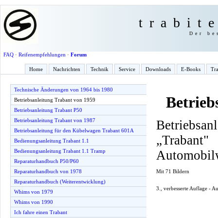
trabit
Der be
FAQ
·
Reifenempfehlungen
·
Forum
Home
Nachrichten
Technik
Service
Downloads
E-Books
Tra
Technische Änderungen von 1964 bis 1980
Betrieb
Betriebsanleitung Trabant von 1959
Betriebsanleitung Trabant P50
Betriebsanleitung Trabant von 1987
Betriebsan
Betriebsanleitung für den Kübelwagen Trabant 601A
„Traba
Bedienungsanleitung Trabant 1.1
Automobil
Bedienungsanleitung Trabant 1.1 Tramp
Reparaturhandbuch P50/P60
Mit 71 Bildern
Reparaturhandbuch von 1978
Reparaturhandbuch (Weiterentwicklung)
3., verbesserte Auflage - 
Whims von 1979
Whims von 1990
Ich fahre einen Trabant