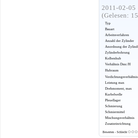
2011-02-05 
(Gelesen: 1
Typ
Bauart
Arbeitsverfahren
Anzahl der Zylinder
Anordnung der Zylind
Zylinderbohrung
Kolbenhub
Verhältnis Dmr./H
Hubraum
Verdichtungsverhältnis
Leistung max
Drehmoment, max
Kurbelwelle
Pleuellager
Schmierung
Schmiermittel
Mischungsverhältnis
Zusatzeinrichtung
Bewerten - Schlecht