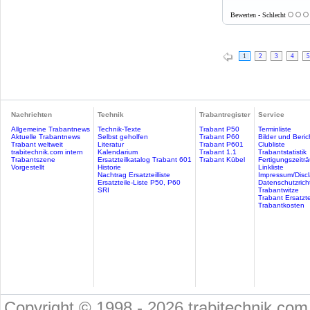
Bewerten - Schlecht
1
2
3
4
5
Nachrichten
Technik
Trabantregister
Service
Allgemeine Trabantnews
Technik-Texte
Trabant P50
Terminliste
Aktuelle Trabantnews
Selbst geholfen
Trabant P60
Bilder und Beric
Trabant weltweit
Literatur
Trabant P601
Clubliste
trabitechnik.com intern
Kalendarium
Trabant 1.1
Trabantstatistik
Trabantszene
Ersatzteilkatalog Trabant 601
Trabant Kübel
Fertigungszeitr
Vorgestellt
Historie
Linkliste
Nachtrag Ersatzteilliste
Impressum/Discl
Ersatzteile-Liste P50, P60
Datenschutzricht
SRI
Trabantwitze
Trabant Ersatzte
Trabantkosten
Copyright © 1998 - 2026 trabitechnik.com 