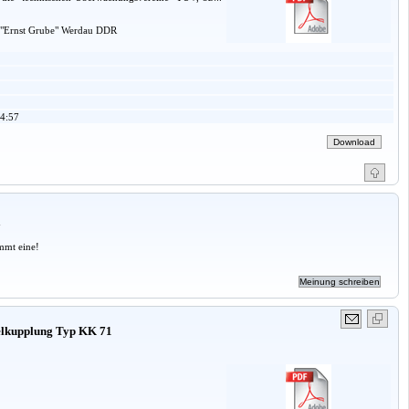
k "Ernst Grube" Werdau DDR
4:57
a
mmt eine!
gelkupplung Typ KK 71