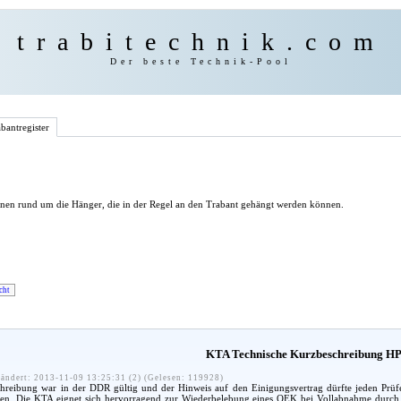
trabitechnik.com
Der beste Technik-Pool
bantregister
onen rund um die Hänger, die in der Regel an den Trabant gehängt werden können.
cht
KTA Technische Kurzbeschreibung HP
ändert: 2013-11-09 13:25:31 (2) (Gelesen: 119928)
hreibung war in der DDR gültig und der Hinweis auf den Einigungsvertrag dürfte jeden Prüf
aben. Die KTA eignet sich hervorragend zur Wiederbelebung eines QEK bei Vollabnahme durc