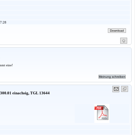
7:28
a
mmt eine!
 300.01 einachsig, TGL 13644