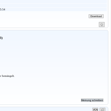
5:54
3)
er bemängelt.