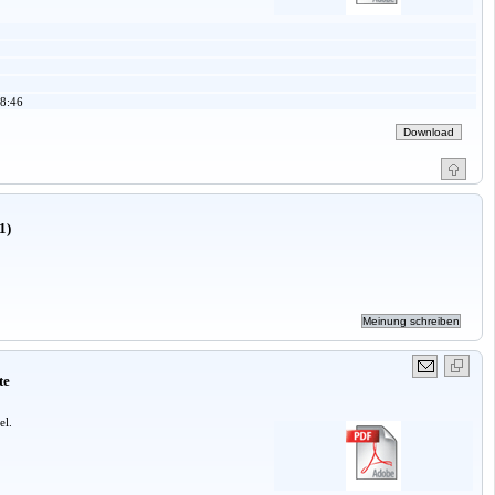
8:46
1)
te
el.