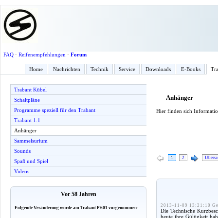
FAQ
·
Reifenempfehlungen
·
Forum
Home
Nachrichten
Technik
Service
Downloads
E-Books
Tra
Trabant Kübel
Anhänger
Schaltpläne
Programme speziell für den Trabant
Hier finden sich Informati
Trabant 1.1
Anhänger
Sammelsurium
Sounds
1
2
Übersi
Spaß und Spiel
Videos
Vor 58 Jahren
2013-11-09 13:21:10 Ge
Folgende Veränderung wurde am Trabant P 601 vorgenommen:
Die Technische Kurzbesc
heute ihre Gültigkeit h