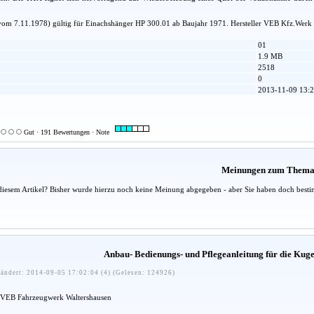
om 7.11.1978) gültig für Einachshänger HP 300.01 ab Baujahr 1971. Hersteller VEB Kfz.Wer
01
1.9 MB
2518
0
2013-11-09 13:2
Gut · 191 Bewertungen · Note
Meinungen zum Them
diesem Artikel? Bisher wurde hierzu noch keine Meinung abgegeben - aber Sie haben doch besti
Anbau- Bedienungs- und Pflegeanleitung für die Ku
ändert: 2014-09-05 17:02:04 (4) (Gelesen: 124926)
VEB Fahrzeugwerk Waltershausen