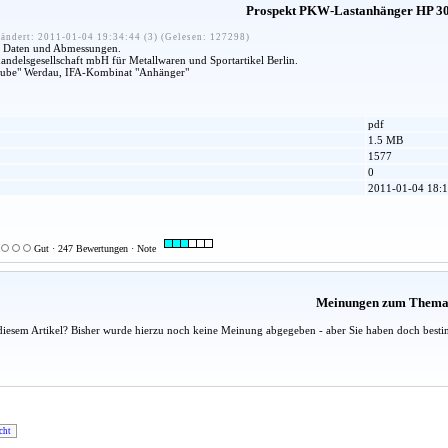
Prospekt PKW-Lastanhänger HP 30
ändert: 2011-01-04 19:34:44 (3) (Gelesen: 127298)
en Daten und Abmessungen.
ndelsgesellschaft mbH für Metallwaren und Sportartikel Berlin.
Grube" Werdau, IFA-Kombinat "Anhänger"
pdf
1.5 MB
1577
0
2011-01-04 18:1
Gut · 247 Bewertungen · Note
Meinungen zum Them
diesem Artikel? Bisher wurde hierzu noch keine Meinung abgegeben - aber Sie haben doch besti
cht