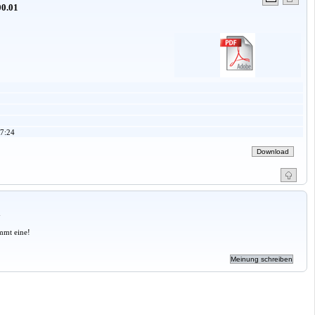
0.01
7:24
a
mmt eine!