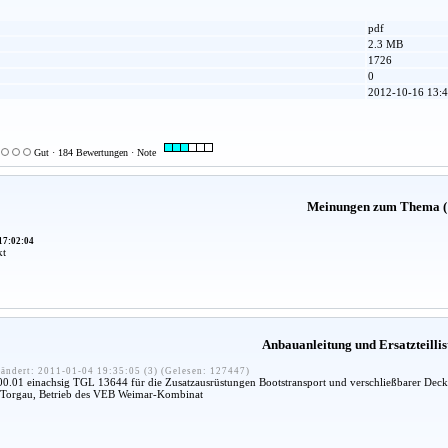
pdf
2.3 MB
1726
0
2012-10-16 13:4
Gut · 184 Bewertungen · Note
Meinungen zum Thema (
17:02:04
kt
Anbauanleitung und Ersatzteillis
ändert: 2011-01-04 19:35:05 (3) (Gelesen: 127447)
.01 einachsig TGL 13644 für die Zusatzausrüstungen Bootstransport und verschließbarer Deck
orgau, Betrieb des VEB Weimar-Kombinat