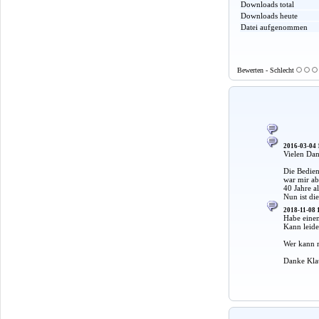
Downloads total
Downloads heute
Datei aufgenommen
Bewerten - Schlecht
2016-03-04 
Vielen Da
Die Bedien
war mir a
40 Jahre al
Nun ist di
2018-11-08 
Habe einen
Kann leide
Wer kann m
Danke Kla