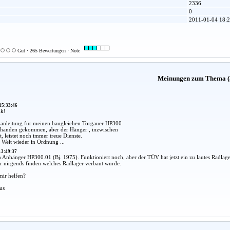
2336
0
2011-01-04 18:2
Gut · 265 Bewertungen · Note
Meinungen zum Thema (
15:33:46
nk!
anleitung für meinen baugleichen Torgauer HP300
bhanden gekommen, aber der Hänger , inzwischen
t, leistet noch immer treue Dienste.
e Welt wieder in Ordnung ...
13:49:37
 Anhänger HP300.01 (Bj. 1975). Funktioniert noch, aber der TÜV hat jetzt ein zu lautes Radlag
r nirgends finden welches Radlager verbaut wurde.
ir helfen?
us