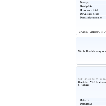
Dateityp
Dateigröße
Downloads total
Downloads heute
Datei aufgenommen
Bewerten - Schlecht
Was ist Ihre Meinung zu 
2011-01-04 18:25:54 Ge
Hersteller: VEB Kraftfa
6. Auflage
Dateityp
Dateigröße