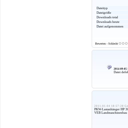
Dateityp
Dateigröße
Downloads total
Downloads heute
Datei aufgenommen
Bewerten - Schlecht
2014-09-05 
Datei defe
2011-01-04 18:57:28 Ge
PKW-Lastanhänger HP 300
VEB Landmaschinenbau T