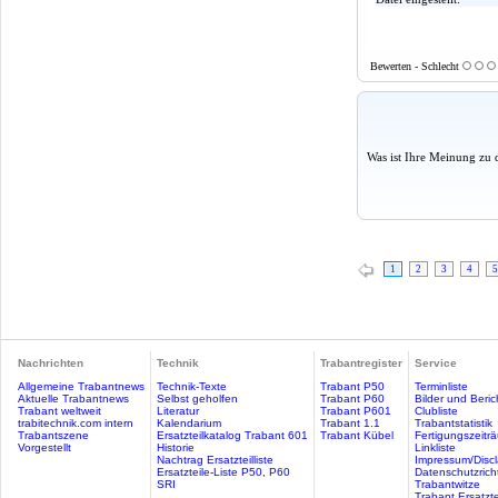
Bewerten - Schlecht
Was ist Ihre Meinung zu 
1
2
3
4
5
Nachrichten
Technik
Trabantregister
Service
Allgemeine Trabantnews
Technik-Texte
Trabant P50
Terminliste
Aktuelle Trabantnews
Selbst geholfen
Trabant P60
Bilder und Beric
Trabant weltweit
Literatur
Trabant P601
Clubliste
trabitechnik.com intern
Kalendarium
Trabant 1.1
Trabantstatistik
Trabantszene
Ersatzteilkatalog Trabant 601
Trabant Kübel
Fertigungszeitr
Vorgestellt
Historie
Linkliste
Nachtrag Ersatzteilliste
Impressum/Discl
Ersatzteile-Liste P50, P60
Datenschutzricht
SRI
Trabantwitze
Trabant Ersatzte