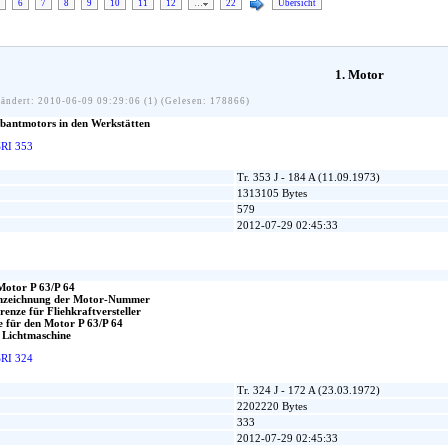
6
7
8
9
10
11
12
…
22
Übersicht
1. Motor
ändert: 2010-06-09 09:29:06 (1) (Gelesen: 178866)
bantmotors in den Werkstätten
SRI 353
Tr. 353 J - 184 A (11.09.1973)
1313105 Bytes
579
2012-07-29 02:45:33
Motor P 63/P 64
nnzeichnung der Motor-Nummer
enze für Fliehkraftversteller
e für den Motor P 63/P 64
 Lichtmaschine
SRI 324
Tr. 324 J - 172 A (23.03.1972)
2202220 Bytes
333
2012-07-29 02:45:33