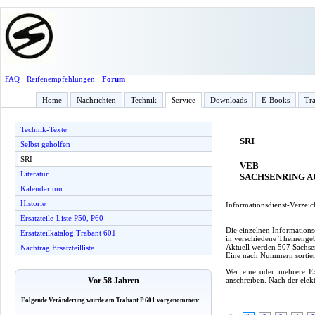
FAQ
·
Reifenempfehlungen
·
Forum
Home
Nachrichten
Technik
Service
Downloads
E-Books
Tra
Technik-Texte
SRI
Selbst geholfen
SRI
VEB
Literatur
SACHSENRING 
Kalendarium
Historie
Informationsdienst-Verzeich
Ersatzteile-Liste P50, P60
Die einzelnen Informations
Ersatzteilkatalog Trabant 601
in verschiedene Themengebie
Aktuell werden 507 Sachsen
Nachtrag Ersatzteilliste
Eine nach Nummern sortier
Wer eine oder mehrere Ex
anschreiben. Nach der elek
Vor 58 Jahren
Folgende Veränderung wurde am Trabant P 601 vorgenommen: