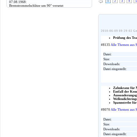
1
2
3
4
5
07.08.1968:
Bremstrommelschlitze um 90° versetzt
2010-06-09 09:29:02 Ge
Prüfung des Tra
#8135
Alle Themen aus 
Datei:
Size:
Downloads:
Datei eingestellt:
Zahnkranz für 
Entfall der Ke
Aussonderungsgr
Wellendichtring
Spannstrebe für
#8070
Alle Themen aus 
Datei:
Size:
Downloads:
Datei eingestellt: