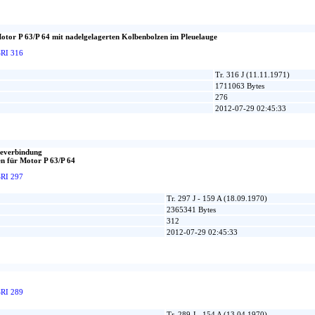
otor P 63/P 64 mit nadelgelagerten Kolbenbolzen im Pleuelauge
SRI 316
Tr. 316 J (11.11.1971)
1711063 Bytes
276
2012-07-29 02:45:33
beverbindung
n für Motor P 63/P 64
SRI 297
Tr. 297 J - 159 A (18.09.1970)
2365341 Bytes
312
2012-07-29 02:45:33
SRI 289
Tr. 289 J - 154 A (13.04.1970)