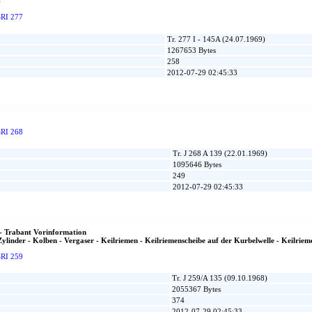
4
SRI 277
Tr. 277 I - 145A (24.07.1969)
1267653 Bytes
258
2012-07-29 02:45:33
SRI 268
Tr. J 268 A 139 (22.01.1969)
1095646 Bytes
249
2012-07-29 02:45:33
- Trabant Vorinformation
ylinder - Kolben - Vergaser - Keilriemen - Keilriemenscheibe auf der Kurbelwelle - Keilriem
SRI 259
Tr. J 259/A 135 (09.10.1968)
2055367 Bytes
374
2012-07-29 02:45:33