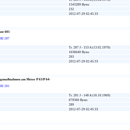
1543289 Bytes
232
2012-07-29 02:45:33
ant 601
SRI 287
Tr. 287 J - 153 A (13.02.1970)
1636640 Bytes
293
2012-07-29 02:45:33
ngsmaßnahmen am Motor P 63/P 64-
SRI 281
Tr. 281 J - 148 A (16.10.1969)
679360 Bytes
289
2012-07-29 02:45:33
4