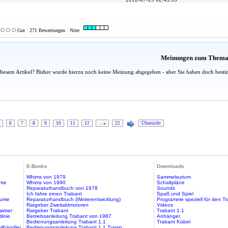
Gut · 271 Bewertungen · Note
Meinungen zum Them
diesem Artikel? Bisher wurde hierzu noch keine Meinung abgegeben - aber Sie haben doch besti
6
7
8
9
10
11
12
…
22
Übersicht
E-Books
Downloads
Whims von 1979
Sammelsurium
hte
Whims von 1990
Schaltpläne
Reparaturhandbuch von 1978
Sounds
Ich fahre einen Trabant
Spaß und Spiel
äume
Reparaturhandbuch (Weiterentwicklung)
Programme speziell für den T
Ratgeber Zweitaktmotoren
Videos
aimer
Ratgeber Trabant
Trabant 1.1
linie
Betriebsanleitung Trabant von 1987
Anhänger
Bedienungsanleitung Trabant 1.1
Trabant Kübel
ilhändler
Bedienungsanleitung Trabant 1.1 Tramp