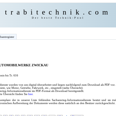
trabitechnik.com
Der beste Technik-Pool
bantregister
AUTOMOBILWERKE ZWICKAU
nis bis Tr. 616
dienste wurden von uns digital überarbeitet und liegen nachfolgend zum Download als PDF vor.
te, wie Motor, Getriebe, Fahrwerk, etc., eingeteilt (siehe Übersicht).
ring-Informationsdienste im PDF-Format als Download bereitgestellt.
te Übersicht finden Sie
hier
.
emplare der in unserer Liste fehlenden Sachsenring-Informationsdienste besitzt und sie
tra
tronischen Aufbereitung der Dokumente werden diese natürlich an den Besitzer zurückgeschickt.