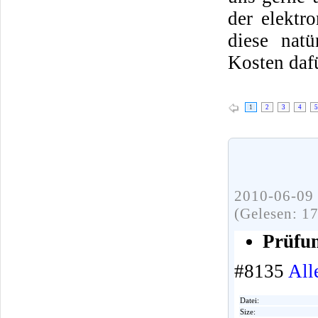
der elektr
diese natü
Kosten daf
1
2
3
4
5
2010-06-09 
(Gelesen: 1
Prüfun
#8135
All
Datei:
Size: