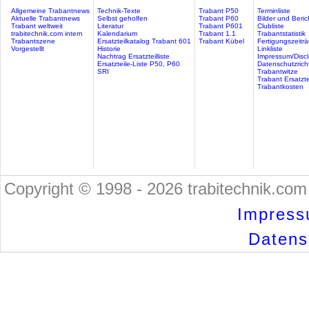
Allgemeine Trabantnews
Technik-Texte
Trabant P50
Terminliste
Aktuelle Trabantnews
Selbst geholfen
Trabant P60
Bilder und Beric
Trabant weltweit
Literatur
Trabant P601
Clubliste
trabitechnik.com intern
Kalendarium
Trabant 1.1
Trabantstatistik
Trabantszene
Ersatzteilkatalog Trabant 601
Trabant Kübel
Fertigungszeitr
Vorgestellt
Historie
Linkliste
Nachtrag Ersatzteilliste
Impressum/Discl
Ersatzteile-Liste P50, P60
Datenschutzricht
SRI
Trabantwitze
Trabant Ersatzte
Trabantkosten
Copyright © 1998 - 2026 trabitechnik.com 
Impress
Datensc