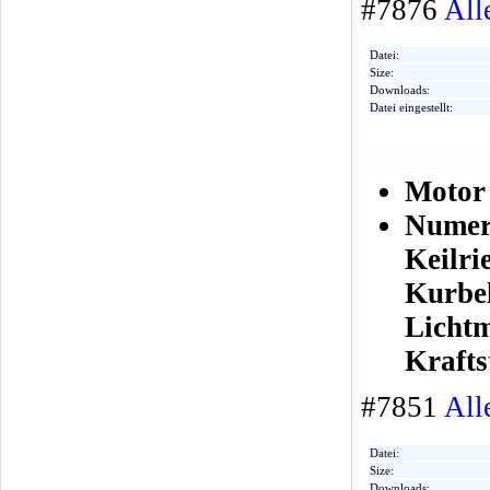
#7876
All
Datei:
Size:
Downloads:
Datei eingestellt:
Motor
Numer
Keilr
Kurbe
Licht
Krafts
#7851
All
Datei:
Size:
Downloads: