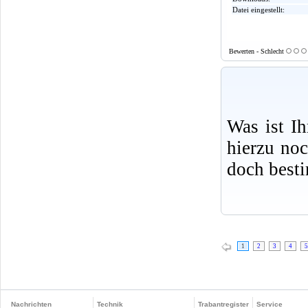
Datei eingestellt:
Bewerten - Schlecht
Was ist I
hierzu no
doch best
1
2
3
4
5
Nachrichten
Technik
Trabantregister
Service