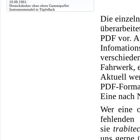
10.08.1961:
Dreieckslenker ohne obere Gummipuffer
Instrumententafel in Tüpfellack
Die einzeln
überarbeit
PDF vor. A
Infomation
verschiede
Fahrwerk, e
Aktuell we
PDF-Format
Eine nach 
Wer eine o
fehlenden 
sie
trabite
uns gerne 