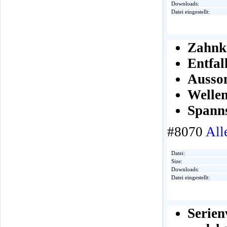
Downloads:
Datei eingestellt:
Zahnkr
Entfa
Ausson
Wellen
Spanns
#8070
All
Datei:
Size:
Downloads:
Datei eingestellt:
Seri