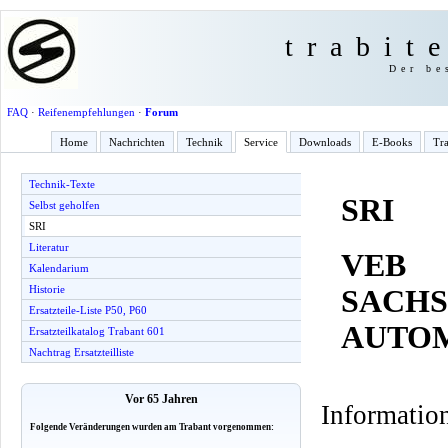
trabit
Der be
FAQ
·
Reifenempfehlungen
·
Forum
Home
Nachrichten
Technik
Service
Downloads
E-Books
Tra
Technik-Texte
SRI
Selbst geholfen
SRI
Literatur
VEB
Kalendarium
Historie
SACHS
Ersatzteile-Liste P50, P60
AUTO
Ersatzteilkatalog Trabant 601
Nachtrag Ersatzteilliste
Vor 65 Jahren
Information
Folgende Veränderungen wurden am Trabant vorgenommen: