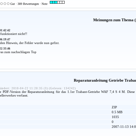
Gut · 389 Bewertungen · Note
Meinungen zum Thema (
01:42:42
unktioniert nicht!!
06:19:47
den Hinweis, der Fehler wurde nun gefixt.
22:33:46
was zum nachschlagen Top
Reparaturanleitung Getriebe Traban
ändert: 2010-04-22 11:20:35 (3) (Gelesen: 134242)
ie PDF-Version der Reparaturanleitung für das 1.1er Trabant-Getriebe WAF 7,4 S 4 M. Diese
llerwerkes verfasst.
ZIP
0.5 MB
1035
0
2007-11-13 14:0