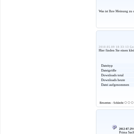
Was ist Ihre Meinung zu 
2010.05.09 18:33:13 Ge
Hier finden Sie einen kl
Dateityp
Dateigröße
Downloads total
Downloads heute
Datei aufgenommen
Bewerten - Schlecht
2012-07-29 
Prima Sach