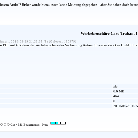
diesem Artikel? Bisher wurde hierzu noch keine Meinung abgegeben - aber Sie haben doch besti
Werbebroschüre Caro Trabant 1
ändert: 2010-08-29 21:23:35 (8) (Gelesen: 130979)
das PDF mit 4 Bildern der Werbebroschüre des Sachsenring Automobilwerke Zwickau GmbH. Inklu
zip
0.6 MB
464
0
2010-08-29 15:5
Gut · 381 Bewertungen · Note