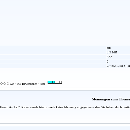
zip
0.3 MB
532
0
2010-09-20 18:0
Gut · 368 Bewertungen · Note
Meinungen zum Them
diesem Artikel? Bisher wurde hierzu noch keine Meinung abgegeben - aber Sie haben doch besti