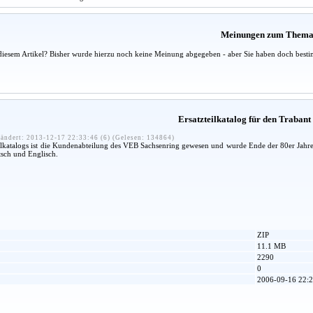
Meinungen zum Them
diesem Artikel? Bisher wurde hierzu noch keine Meinung abgegeben - aber Sie haben doch besti
Ersatzteilkatalog für den Trabant 
ändert: 2013-12-17 22:33:46 (6) (Gelesen: 134864)
ilkatalogs ist die Kundenabteilung des VEB Sachsenring gewesen und wurde Ende der 80er Jahr
tsch und Englisch.
ZIP
11.1 MB
2290
0
2006-09-16 22:2