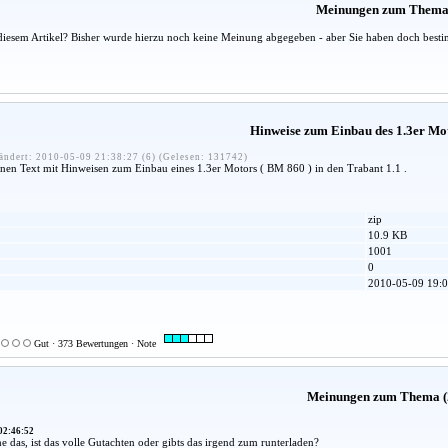
Meinungen zum Them
diesem Artikel? Bisher wurde hierzu noch keine Meinung abgegeben - aber Sie haben doch besti
Hinweise zum Einbau des 1.3er Mo
ändert: 2010-05-09 21:38:27 (6) (Gelesen: 131742)
einen Text mit Hinweisen zum Einbau eines 1.3er Motors ( BM 860 ) in den Trabant 1.1 .
zip
10.9 KB
1001
0
2010-05-09 19:0
Gut · 373 Bewertungen · Note
Meinungen zum Thema (
02:46:52
e das, ist das volle Gutachten oder gibts das irgend zum runterladen?