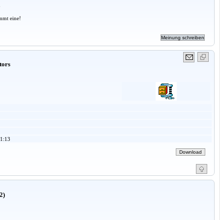
a
mmt eine!
tors
1:13
2)