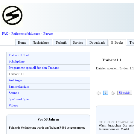
FAQ
·
Reifenempfehlungen
·
Forum
Home
Nachrichten
Technik
Service
Downloads
E-Books
Tra
Trabant Kübel
Trabant 1.1
Schaltpläne
Programme speziell für den Trabant
Dateien speziell für den 1.1
Trabant 1.1
Anhänger
Sammelsurium
Sounds
1
Übersicht
Spaß und Spiel
Videos
Vor 58 Jahren
2010.09.20 17:58:50 Ge
Wann brauchen Sie scho
Folgende Veränderung wurde am Trabant P 601 vorgenommen:
Internationalen Markt..