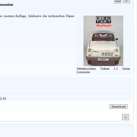
imousine
 zweiten Auflage. Inklusive der technischen Daten
Werbebroschüre Trabant 1.1 Serien
Limousine
2:41
a