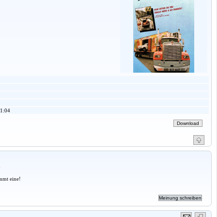
1:04
a
mmt eine!