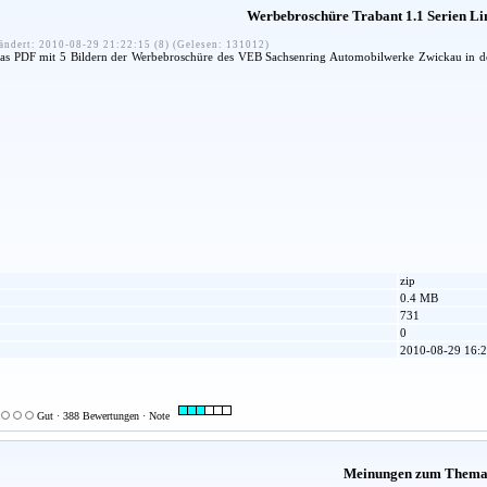
Werbebroschüre Trabant 1.1 Serien L
ändert: 2010-08-29 21:22:15 (8) (Gelesen: 131012)
das PDF mit 5 Bildern der Werbebroschüre des VEB Sachsenring Automobilwerke Zwickau in der
zip
0.4 MB
731
0
2010-08-29 16:2
Gut · 388 Bewertungen · Note
Meinungen zum Them