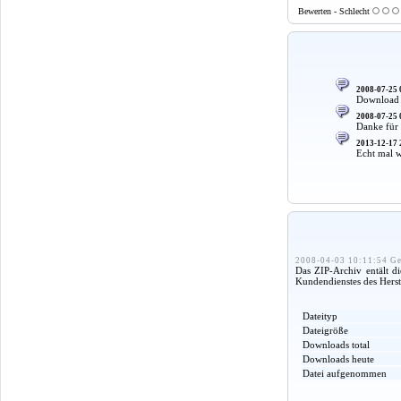
Bewerten - Schlecht
2008-07-25 
Download f
2008-07-25 
Danke für 
2013-12-17 
Echt mal 
2008-04-03 10:11:54 Ge
Das ZIP-Archiv entält d
Kundendienstes des Herste
Dateityp
Dateigröße
Downloads total
Downloads heute
Datei aufgenommen