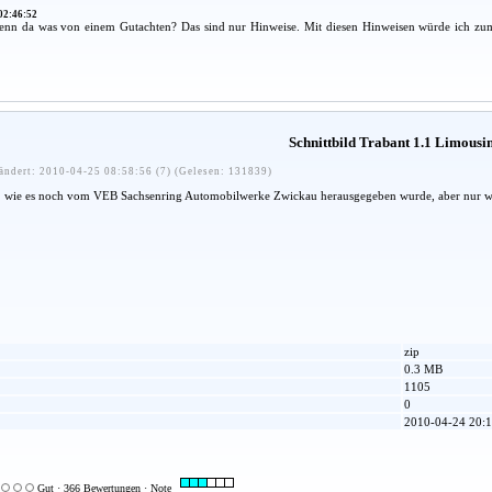
02:46:52
denn da was von einem Gutachten? Das sind nur Hinweise. Mit diesen Hinweisen würde ich 
Schnittbild Trabant 1.1 Limousi
ändert: 2010-04-25 08:58:56 (7) (Gelesen: 131839)
1.1 wie es noch vom VEB Sachsenring Automobilwerke Zwickau herausgegeben wurde, aber nur 
zip
0.3 MB
1105
0
2010-04-24 20:1
Gut · 366 Bewertungen · Note