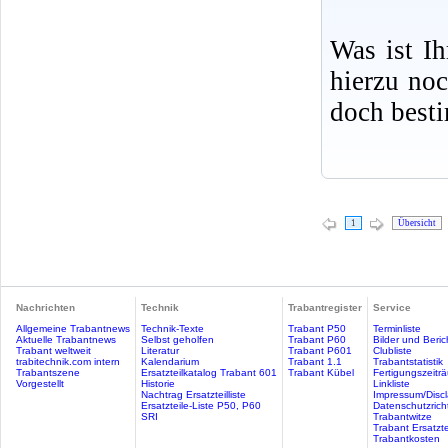
Was ist I
hierzu no
doch best
1
Übersicht
Nachrichten
Technik
Trabantregister
Service
Allgemeine Trabantnews
Technik-Texte
Trabant P50
Terminliste
Aktuelle Trabantnews
Selbst geholfen
Trabant P60
Bilder und Beric
Trabant weltweit
Literatur
Trabant P601
Clubliste
trabitechnik.com intern
Kalendarium
Trabant 1.1
Trabantstatistik
Trabantszene
Ersatzteilkatalog Trabant 601
Trabant Kübel
Fertigungszeitr
Vorgestellt
Historie
Linkliste
Nachtrag Ersatzteilliste
Impressum/Discl
Ersatzteile-Liste P50, P60
Datenschutzricht
SRI
Trabantwitze
Trabant Ersatzte
Trabantkosten