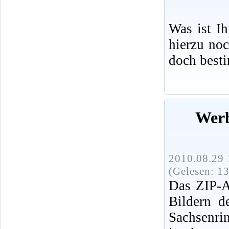
Was ist I
hierzu no
doch best
Werb
2010.08.29 
(Gelesen: 1
Das ZIP-A
Bildern d
Sachsenri