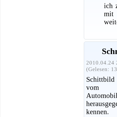
ich 
mit
weit
Schn
2010.04.24 
(Gelesen: 1
Schittbild
vom V
Autom
herausgeg
kennen.