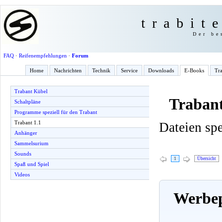
trabit
Der be
FAQ
·
Reifenempfehlungen
·
Forum
Home
Nachrichten
Technik
Service
Downloads
E-Books
Tra
Trabant Kübel
Trabant
Schaltpläne
Programme speziell für den Trabant
Trabant 1.1
Dateien spe
Anhänger
Sammelsurium
Sounds
1
Übersicht
Spaß und Spiel
Videos
Werbep