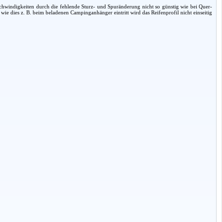
schwindigkeiten durch die fehlende Sturz- und Spuränderung nicht so günstig wie bei Quer-
ie dies z. B. beim beladenen Campinganhänger eintritt wird das Reifenprofil nicht einseitig