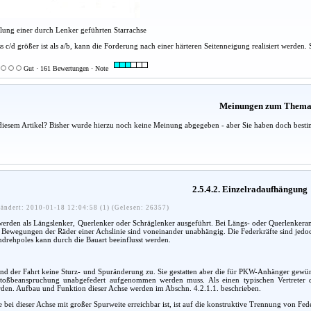
llung einer durch Lenker geführten Starrachse
 c/d größer ist als a/b, kann die Forderung nach einer härteren Seitenneigung realisiert werden
Gut · 161 Bewertungen · Note
Meinungen zum Them
diesem Artikel? Bisher wurde hierzu noch keine Meinung abgegeben - aber Sie haben doch besti
2.5.4.2. Einzelradaufhängung
ändert: 2010-01-18 12:04:58 (1) (Gelesen: 26357)
erden als Längslenker, Querlenker oder Schräglenker ausgeführt. Bei Längs- oder Querlenkeran
Bewegungen der Räder einer Achslinie sind voneinander unabhängig. Die Federkräfte sind jedoch
rehpoles kann durch die Bauart beeinflusst werden.
nd der Fahrt keine Sturz- und Spuränderung zu. Sie gestatten aber die für PKW-Anhänger gewün
 Stoßbeanspruchung unabgefedert aufgenommen werden muss. Als einen typischen Vertreter
den. Aufbau und Funktion dieser Achse werden im Abschn. 4.2.1.1. beschrieben.
die bei dieser Achse mit großer Spurweite erreichbar ist, ist auf die konstruktive Trennung von 