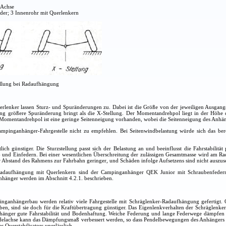
-Achse
er; 3 Innenrohr mit Querlenkern
ellung bei Radaufhängung
rlenker lassen Sturz- und Spuränderungen zu. Dabei ist die Größe von der jeweiligen Ausgang
lung größere Spuränderung bringt als die X-Stellung. Der Momentandrehpol liegt in der Höhe
Momentandrehpol ist eine geringe Seitenneigung vorhanden, wobei die Seitenneigung des Anhän
ampinganhänger-Fahrgestelle nicht zu empfehlen. Bei Seitenwindbelastung würde sich das berei
tlich günstiger. Die Sturzstellung passt sich der Belastung an und beeinflusst die Fahrstabili
und Einfedern. Bei einer wesentlichen Überschreitung der zulässigen Gesamtmasse wird am Rad e
 Abstand des Rahmens zur Fahrbahn geringer, und Schäden infolge Aufsetzens sind nicht auszus
 Radaufhängung mit Querlenkern sind der Campinganhänger QEK Junior mit Schraubenfedern
hänger werden im Abschnitt 4.2.1. beschrieben.
inganhängerbau werden relativ viele Fahrgestelle mit Schräglenker-Radaufhängung gefertigt.
en, sind sie doch für die Kraftübertragung günstiger. Das Eigenlenkverhalten der Schräglenke
änger gute Fahrstabilität und Bodenhaftung. Weiche Federung und lange Federwege dämpfen
elachse kann das Dämpfungsmaß verbessert werden, so dass Pendelbewegungen des Anhängers nach
 Querstabilisators unerlässlich.