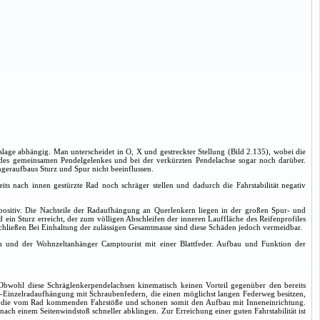
slage abhängig. Man unterscheidet in O,
X und gestreckter Stellung (Bild 2.135), wobei die
 des gemeinsamen Pendelgelenkes und bei der verkürzten Pendelachse sogar noch darüber.
geraufbaus Sturz und Spur nicht beeinflussen.
ts nach innen gestürzte Rad noch schräger stellen und dadurch die Fahrstabilität negativ
tät positiv. Die Nachteile der Radaufhängung an Querlenkern liegen in der großen Spur- und
in Sturz erreicht, der zum völligen Abschleifen der inneren Lauffläche des Reifenprofiles
chließen Bei Einhaltung der zulässigen Gesamtmasse sind diese Schäden jedoch vermeidbar.
 und der Wohnzeltanhänger Camptourist mit einer Blattfeder. Aufbau und Funktion der
 Obwohl diese Schräglenkerpendelachsen kinematisch keinen Vorteil gegenüber den bereits
r-Einzelradaufhängung mit Schraubenfedern, die einen möglichst langen Federweg besitzen,
 die vom Rad kommenden Fahrstöße und schonen somit den Aufbau mit Inneneinrichtung.
 einem Seitenwindstoß schneller abklingen. Zur Erreichung einer guten Fahrstabilität ist