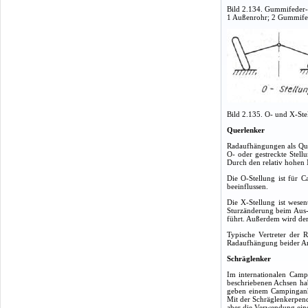
Bild 2.134. Gummifeder
1 Außenrohr; 2 Gummifed
Bild 2.135. O- und X-St
Querlenker
Radaufhängungen als Que
O- oder gestreckte Stel
Durch den relativ hohen 
Die O-Stellung ist für C
beeinflussen.
Die X-Stellung ist wesen
Sturzänderung beim Aus- 
führt. Außerdem wird der
Typische Vertreter der
Radaufhängung beider An
Schräglenker
Im internationalen Camp
beschriebenen Achsen hab
geben einem Campinganh
Mit der Schräglenkerpend
aber die Verwendung eines