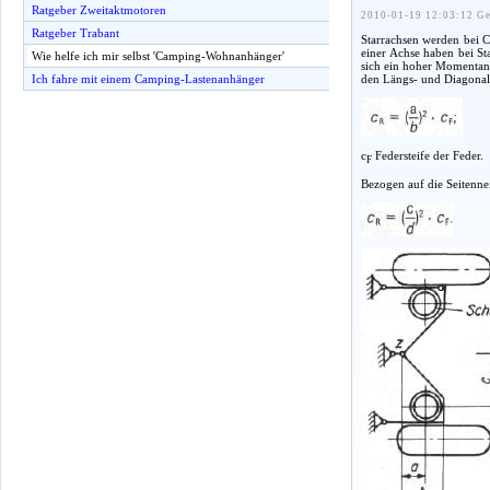
Ratgeber Zweitaktmotoren
2010-01-19 12:03:12 Ge
Ratgeber Trabant
Starrachsen werden bei 
einer Achse haben bei S
Wie helfe ich mir selbst 'Camping-Wohnanhänger'
sich ein hoher Momentand
den Längs- und Diagonals
Ich fahre mit einem Camping-Lastenanhänger
c
Federsteife der Feder.
F
Bezogen auf die Seitennei