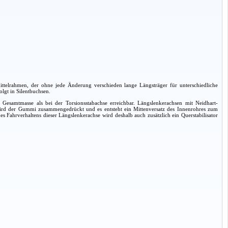
ttelrahmen, der ohne jede Änderung verschieden lange Längsträger für unterschiedliche
lgt in Silentbuchsen.
esamtmasse als bei der Torsionsstabachse erreichbar. Längslenkerachsen mit Neidhart-
 wird der Gummi zusammengedrückt und es entsteht ein Mittenversatz des Innenrohres zum
Fahrverhaltens dieser Längslenkerachse wird deshalb auch zusätzlich ein Querstabilisator