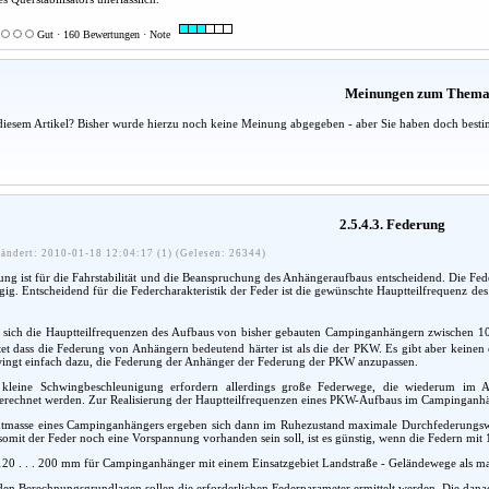
Gut · 160 Bewertungen · Note
Meinungen zum Them
diesem Artikel? Bisher wurde hierzu noch keine Meinung abgegeben - aber Sie haben doch besti
2.5.4.3. Federung
ändert: 2010-01-18 12:04:17 (1) (Gelesen: 26344)
ng ist für die Fahrstabilität und die Beanspruchung des Anhängeraufbaus entscheidend. Die Fed
. Entscheidend für die Federcharakteristik der Feder ist die gewünschte Hauptteilfrequenz de
sich die Hauptteilfrequenzen des Aufbaus von bisher gebauten Campinganhängern zwischen 
tet dass die Federung von Anhängern bedeutend härter ist als die der PKW. Es gibt aber keinen
wingt einfach dazu, die Federung der Anhänger der Federung der PKW anzupassen.
kleine Schwingbeschleunigung erfordern allerdings große Federwege, die wiederum im An
rechnet werden. Zur Realisierung der Hauptteilfrequenzen eines PKW-Aufbaus im Campinganhä
mtmasse eines Campinganhängers ergeben sich dann im Ruhezustand maximale Durchfederungswe
omit der Feder noch eine Vorspannung vorhanden sein soll, ist es günstig, wenn die Federn m
 120 . . . 200 mm für Campinganhänger mit einem Einsatzgebiet Landstraße - Geländewege als 
den Berechnungsgrundlagen sollen die erforderlichen Federparameter ermittelt werden. Die danach