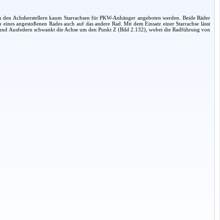
on den Achsherstellern kaum Starrachsen für PKW-Anhänger angeboten werden. Beide Räder
ines angestoßenen Rades auch auf das andere Rad. Mit dem Einsatz einer Starrachse lässt
- und Ausfedern schwankt die Achse um den Punkt Z (Bild 2.132), wobei die Radführung von