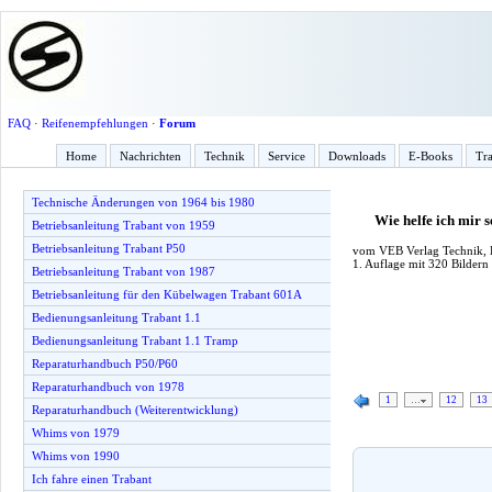
FAQ
·
Reifenempfehlungen
·
Forum
Home
Nachrichten
Technik
Service
Downloads
E-Books
Tra
Technische Änderungen von 1964 bis 1980
Wie helfe ich mir
Betriebsanleitung Trabant von 1959
Betriebsanleitung Trabant P50
vom VEB Verlag Technik, B
1. Auflage mit 320 Bildern
Betriebsanleitung Trabant von 1987
Betriebsanleitung für den Kübelwagen Trabant 601A
Bedienungsanleitung Trabant 1.1
Bedienungsanleitung Trabant 1.1 Tramp
Reparaturhandbuch P50/P60
Reparaturhandbuch von 1978
1
…
12
13
Reparaturhandbuch (Weiterentwicklung)
Whims von 1979
Whims von 1990
Ich fahre einen Trabant