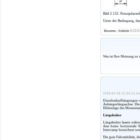
Bild 2.132. Prinzipdarste
Unter der Bedingung, dass
Bewerten - Schlecht
Was ist Ihre Meinung zu 
2010-01-18 12:04:55 Ge
Einzelradaufhängungen w
Anhängerlängsachse. Die 
Höhenlage des Momentand
Längslenker
Längslenker lassen währe
dass keine horizontale
Intercamp bezeichnet wer
Die gute Fahrstabilität, 