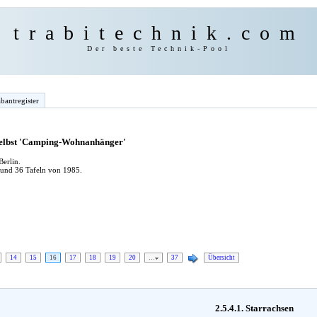
trabitechnik.com
Der beste Technik-Pool
bantregister
 selbst 'Camping-Wohnanhänger'
erlin.
 und 36 Tafeln von 1985.
14
15
16
17
18
19
20
…
37
Übersicht
2.5.4.1. Starrachsen