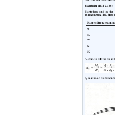
Blattfeder
(Bild 2.136)
Blattfedern sind in de
angenommen, daß diese in 
Hauptteilfrequenz in m
90
80
70
60
50
Allgemein gilt für die mi
σ
maximale Biegespann
b