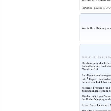
Bewerten - Schlecht
Was ist Ihre Meinung zu 
2010-01-18 12:04:14 Ge
Die Auslegung der Federu
Radaufhängung unabhängig
Minute angibt.
Im allgemeinen bewegen 
-1
min
liegen. Dies bedeu
der extreme Leichtbau z
Niedrige Frequenz und 
Schwingungsgleichung be
Mit der zulässigen Gesa
der Radaufhängung und s
In der Praxis haben sich
Mit Hilfe der nachfolgen