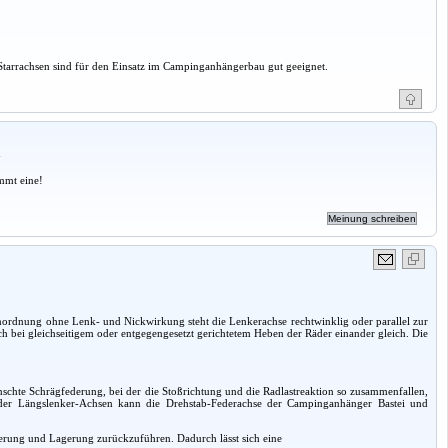
. Starrachsen sind für den Einsatz im Campinganhängerbau gut geeignet.
a
mmt eine!
ordnung ohne Lenk- und Nickwirkung steht die Lenkerachse rechtwinklig oder parallel zur
 bei gleichseitigem oder entgegengesetzt gerichtetem Heben der Räder einander gleich. Die
schte Schrägfederung, bei der die Stoßrichtung und die Radlastreaktion so zusammenfallen,
 der Längslenker-Achsen kann die Drehstab-Federachse der Campinganhänger Bastei und
Federung und Lagerung zurückzuführen. Dadurch lässt sich eine