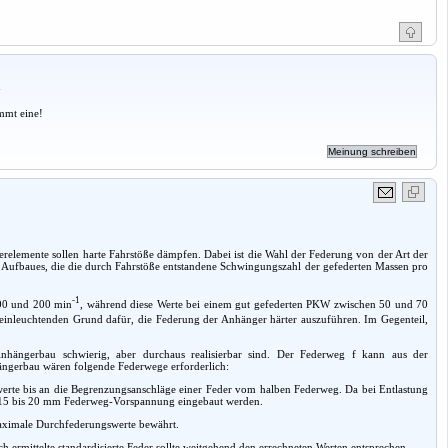
a
mmt eine!
erelemente sollen harte Fahrstöße dämpfen. Dabei ist die Wahl der Federung von der Art der
s Aufbaues, die die durch Fahrstöße entstandene Schwingungszahl der gefederten Massen pro
-1
100 und 200 min
, während diese Werte bei einem gut gefederten PKW zwischen 50 und 70
 einleuchtenden Grund dafür, die Federung der Anhänger härter auszuführen. Im Gegenteil,
hängerbau schwierig, aber durchaus realisierbar sind. Der Federweg f kann aus der
ngerbau wären folgende Federwege erforderlich:
rte bis an die Begrenzungsanschläge einer Feder vom halben Federweg. Da bei Entlastung
it 15 bis 20 mm Federweg-Vorspannung eingebaut werden.
maximale Durchfederungswerte bewährt.
 ermittelte standardisierte Feder sollte weitgehend den errechneten Werten entsprechen.