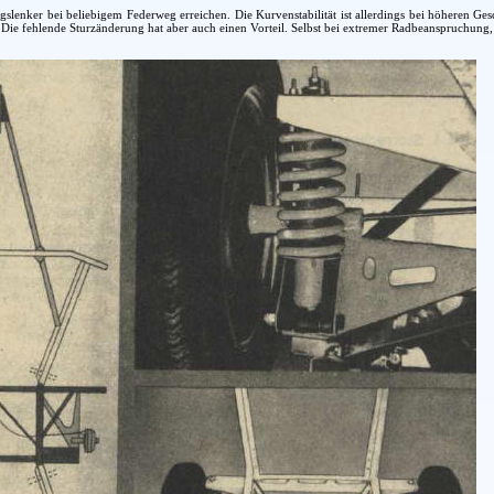
slenker bei beliebigem Federweg erreichen. Die Kurvenstabilität ist allerdings bei höheren Ge
Die fehlende Sturzänderung hat aber auch einen Vorteil. Selbst bei extremer Radbeanspruchung, w