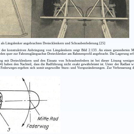
t als Längslenker angebrachten Dreiecklenkern und Schraubenfederung [25]
 der konstruktiven Anbringung von Längslenkern zeigt Bild 2.133. An einen gesonderten Mi
den quer zur Fahrzeuglängsachse Dreiecklenker am Rahmenprofil angebracht. Die Lagerung erfo
 mit Dreiecklenkern und den Einsatz von Schraubenfedern ist bei dieser Lösung weniger G
) haben den Nachteil, dass die Radführung nicht exakt gewährleistet ist. Unter der Radlast
Federweges ergeben sich somit ungewollte Sturz- und Vorspuränderungen. Zur Verbesserung des 