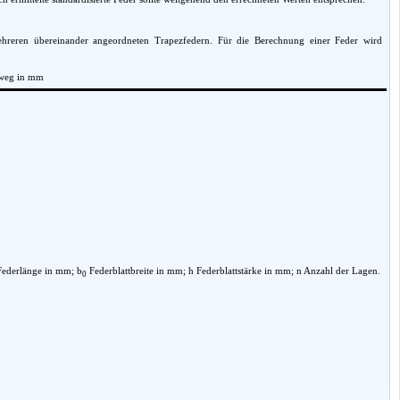
mehreren übereinander angeordneten Trapezfedern. Für die Berechnung einer Feder wird
rweg in mm
Federlänge in mm; b
Federblattbreite in mm; h Federblattstärke in mm; n Anzahl der Lagen.
0