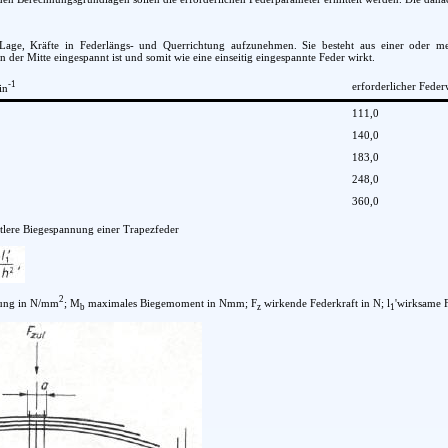
r Lage, Kräfte in Federlängs- und Querrichtung aufzunehmen. Sie besteht aus einer oder 
der Mitte eingespannt ist und somit wie eine einseitig eingespannte Feder wirkt.
-1
erforderlicher Fede
in
111,0
140,0
183,0
248,0
360,0
ttlere Biegespannung einer Trapezfeder
2
ung in N/mm
; M
maximales Biegemoment in Nmm; F
wirkende Federkraft in N; l
'wirksame 
b
z
1