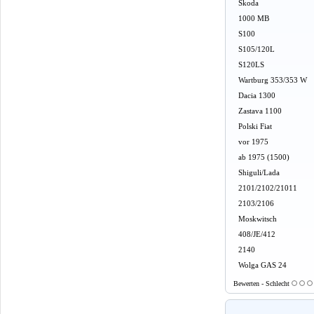
Skoda
1000 MB
S100
S105/120L
S120LS
Wartburg 353/353 W
Dacia 1300
Zastava 1100
Polski Fiat
vor 1975
ab 1975 (1500)
Shiguli/Lada
2101/2102/21011
2103/2106
Moskwitsch
408/JE/412
2140
Wolga GAS 24
Bewerten - Schlecht