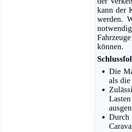
der Verkeh
kann der 
werden. W
notwendig
Fahrzeuge
können.
Schlussfo
Die Ma
als di
Zuläs
Laste
ausgen
Durch
Carava