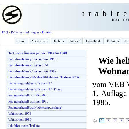
trabit
Der be
FAQ
·
Reifenempfehlungen
·
Forum
Home
Nachrichten
Technik
Service
Downloads
E-Books
Tra
Technische Änderungen von 1964 bis 1980
Wie hel
Betriebsanleitung Trabant von 1959
Betriebsanleitung Trabant P50
Wohnan
Betriebsanleitung Trabant von 1987
Betriebsanleitung für den Kübelwagen Trabant 601A
vom VEB Ve
Bedienungsanleitung Trabant 1.1
Bedienungsanleitung Trabant 1.1 Tramp
1. Auflage
Reparaturhandbuch P50/P60
1985.
Reparaturhandbuch von 1978
Reparaturhandbuch (Weiterentwicklung)
Whims von 1979
Whims von 1990
1
2
3
4
5
Ich fahre einen Trabant