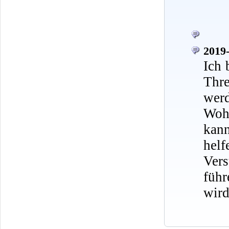
2019-
Ich 
Thr
werd
Wohn
kann
hel
Ver
führ
wird