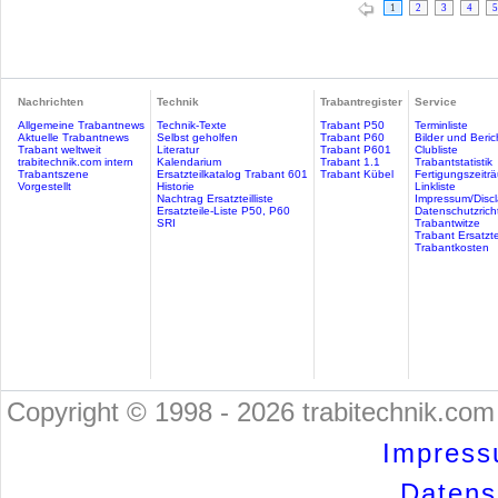
1
2
3
4
5
Nachrichten
Technik
Trabantregister
Service
Allgemeine Trabantnews
Technik-Texte
Trabant P50
Terminliste
Aktuelle Trabantnews
Selbst geholfen
Trabant P60
Bilder und Beric
Trabant weltweit
Literatur
Trabant P601
Clubliste
trabitechnik.com intern
Kalendarium
Trabant 1.1
Trabantstatistik
Trabantszene
Ersatzteilkatalog Trabant 601
Trabant Kübel
Fertigungszeitr
Vorgestellt
Historie
Linkliste
Nachtrag Ersatzteilliste
Impressum/Discl
Ersatzteile-Liste P50, P60
Datenschutzricht
SRI
Trabantwitze
Trabant Ersatzte
Trabantkosten
Copyright © 1998 - 2026 trabitechnik.com 
Impress
Datensc