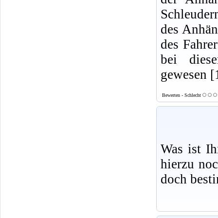
Schleudern
des Anhäng
des Fahre
bei dies
gewesen [
Bewerten - Schlecht
Was ist I
hierzu no
doch best