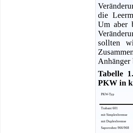
Veränder
die Leerm
Um aber 
Veränderun
sollten 
Zusammen
Anhänger 
Tabelle 1
PKW in k
PKW-Typ
Trabant 601
mit Simplexbremse
mit Duplexbremse
Saporoshez 966/968